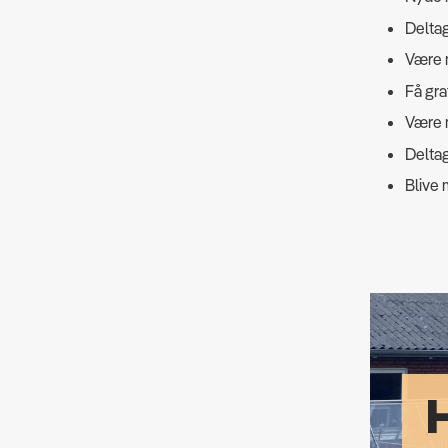
Deltag
Være m
Få gr
Være m
Deltag
Blive 