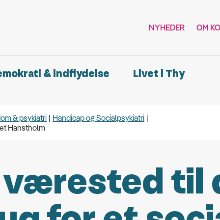
NYHEDER
OM K
demokrati & indflydelse
Livet i Thy
om & psykiatri
Handicap og Socialpsykiatri
et Hanstholm
 værested til 
ug for et soci