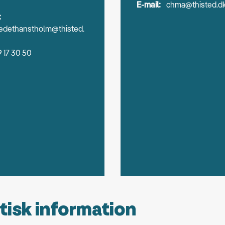
E-mail:
chma@thisted.d
:
edethanstholm@thisted.
 17 30 50
tisk information