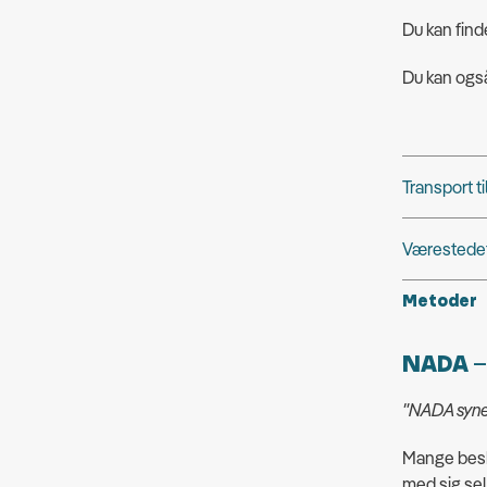
Du kan fin
Du kan også
Transport t
Værestedet
Metoder
NADA – 
"NADA synes 
Mange beskr
med sig sel