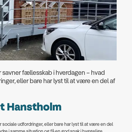
er savner fællesskab i hverdagen – hvad
nger, eller bare har lyst til at være en del af
et Hanstholm
sociale udfordringer, eller bare har lyst til at være en del
ndre i samme situation og få en god snak i hyggelige