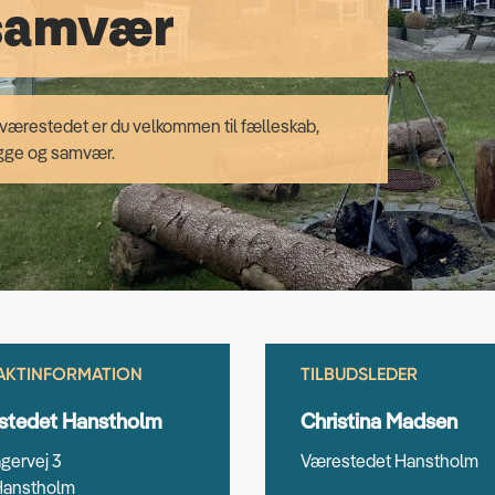
samvær
værestedet er du velkommen til fælleskab,
gge og samvær.
AKTINFORMATION
TILBUDSLEDER
stedet Hanstholm
Christina Madsen
gervej 3
Værestedet Hanstholm
Hanstholm