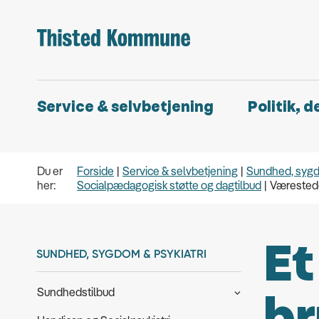
Service & selvbetjening
Politik, 
Du er
Forside
Service & selvbetjening
Sundhed, sygd
her:
Socialpædagogisk støtte og dagtilbud
Værested
Et
SUNDHED, SYGDOM & PSYKIATRI
Sundhedstilbud
br