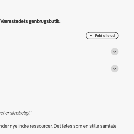
å
Værestedets genbrugsbutik.
Fold alle ud
t er skrøbeligt."
der nye indre ressourcer. Det føles som en stille samtale