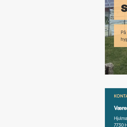
På 
hy
KONT
Være
Hjulma
7730 