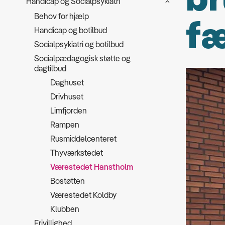
Handicap og Socialpsykiatri
Behov for hjælp
fæ
Handicap og botilbud
Socialpsykiatri og botilbud
Socialpædagogisk støtte og
dagtilbud
Daghuset
Drivhuset
Limfjorden
Rampen
Rusmiddelcenteret
Thyværkstedet
Værestedet Hanstholm
Bostøtten
Værestedet Koldby
Klubben
Frivillighed