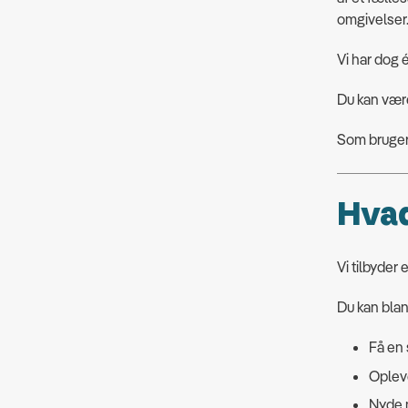
omgivelser
Vi har dog é
Du kan være
Som bruger 
Hvad
Vi tilbyder 
Du kan blan
Få en
Oplev
Nyde m