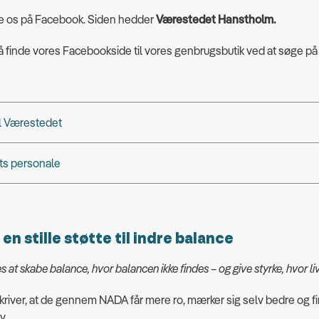
de os på Facebook. Siden hedder
Værestedet Hanstholm.
 finde vores Facebookside til vores genbrugsbutik ved at søge p
il Værestedet
s personale
en stille støtte til indre balance
at skabe balance, hvor balancen ikke findes – og give styrke, hvor live
iver, at de gennem NADA får mere ro, mærker sig selv bedre og fin
v.