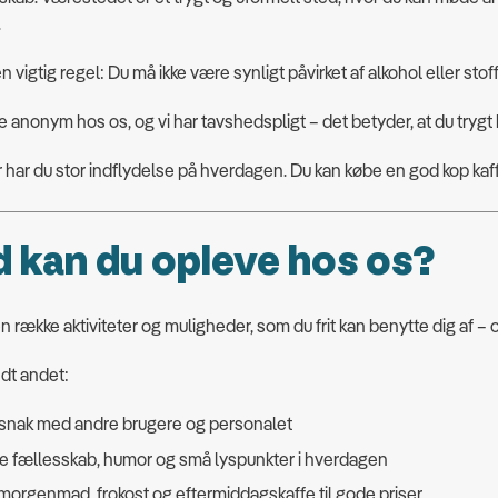
.
n vigtig regel: Du må ikke være synligt påvirket af alkohol eller stof
 anonym hos os, og vi har tavshedspligt – det betyder, at du trygt
har du stor indflydelse på hverdagen. Du kan købe en god kop kaff
 kan du opleve hos os?
en række aktiviteter og muligheder, som du frit kan benytte dig af – o
dt andet:
 snak med andre brugere og personalet
e fællesskab, humor og små lyspunkter i hverdagen
orgenmad, frokost og eftermiddagskaffe til gode priser