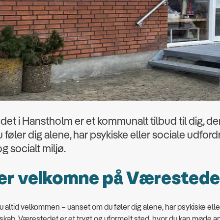
et i Hanstholm er et kommunalt tilbud til dig, d
føler dig alene, har psykiske eller sociale udfordri
og socialt miljø.
 er velkomne på Værested
 altid velkommen – uanset om du føler dig alene, har psykiske eller 
sskab. Værestedet er et trygt og uformelt sted, hvor du kan møde a