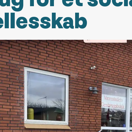
llesskab