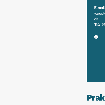
E-mail
varest
dk
Tlf.:
99
Prak