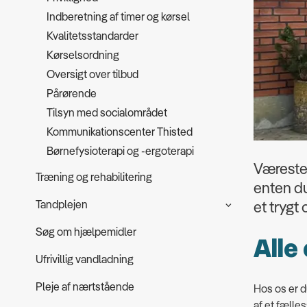
Indberetning af timer og kørsel
Kvalitetsstandarder
Kørselsordning
Oversigt over tilbud
Pårørende
Tilsyn med socialområdet
Kommunikationscenter Thisted
Børnefysioterapi og -ergoterapi
Værested
Træning og rehabilitering
enten du 
Tandplejen
et trygt 
Søg om hjælpemidler
Alle
Ufrivillig vandladning
Pleje af nærtstående
Hos os er du
af et fælle