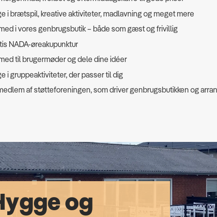
e i brætspil, kreative aktiviteter, madlavning og meget mere
ed i vores genbrugsbutik – både som gæst og frivillig
atis NADA-øreakupunktur
ed til brugermøder og dele dine idéer
e i gruppeaktiviteter, der passer til dig
medlem af støtteforeningen, som driver genbrugsbutikken og arra
Hygge og