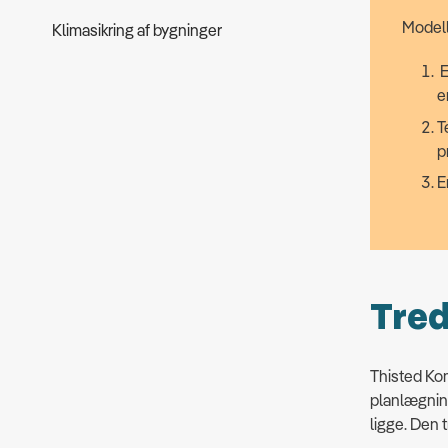
Modell
Klimasikring af bygninger
E
e
T
p
E
Tred
Thisted Ko
planlægnin
ligge. Den 