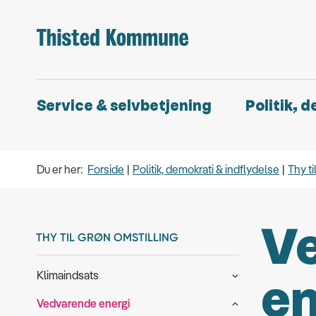
Service & selvbetjening
Politik, 
Du er her:
Forside
Politik, demokrati & indflydelse
Thy ti
V
THY TIL GRØN OMSTILLING
Klimaindsats
en
Vedvarende energi