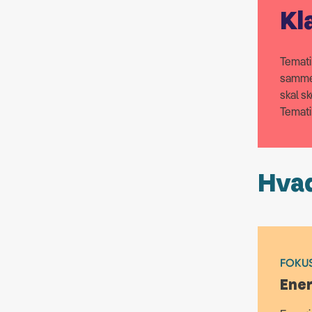
Kl
Temati
sammen
skal s
Temati
Hvad
FOKUS
Ener