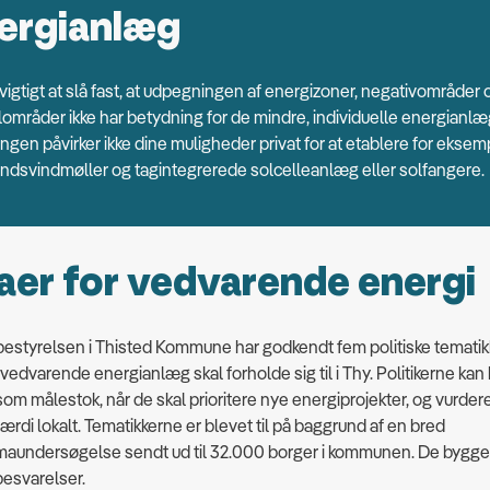
ergianlæg
 vigtigt at slå fast, at udpegningen af energizoner, negativområder 
lområder ikke har betydning for de mindre, individuelle energianlæ
ngen påvirker ikke dine muligheder privat for at etablere for eksem
ndsvindmøller og tagintegrerede solcelleanlæg eller solfangere.
er for vedvarende energi
styrelsen i Thisted Kommune har godkendt fem politiske tematik
vedvarende energianlæg skal forholde sig til i Thy. Politikerne kan
som målestok, når de skal prioritere nye energiprojekter, og vurde
ærdi lokalt. Tematikkerne er blevet til på baggrund af en bred
aundersøgelse sendt ud til 32.000 borger i kommunen. De bygge
esvarelser.