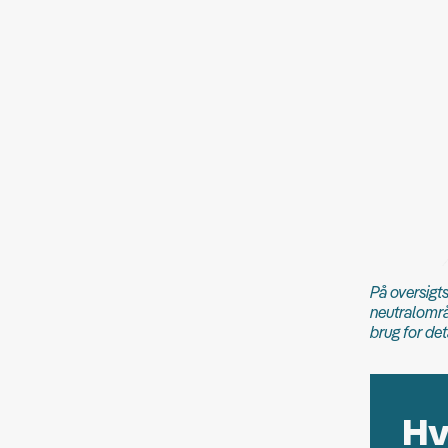
På oversigts
neutralområ
brug for det
Hv