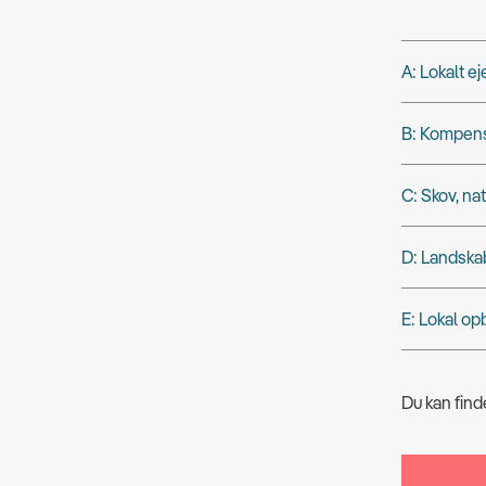
A: Lokalt e
B: Kompens
C: Skov, nat
D: Landska
E: Lokal op
Du kan fin