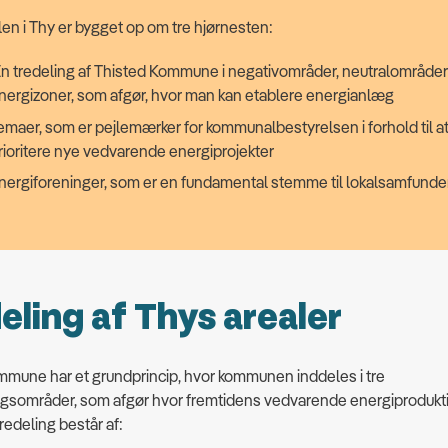
en i Thy er bygget op om tre hjørnesten:
n tredeling af Thisted Kommune i negativområder, neutralområder
nergizoner, som afgør, hvor man kan etablere energianlæg
emaer, som er pejlemærker for kommunalbestyrelsen i forhold til a
rioritere nye vedvarende energiprojekter
nergiforeninger, som er en fundamental stemme til lokalsamfund
eling af Thys arealer
mmune har et grundprincip, hvor kommunen inddeles i tre
gsområder, som afgør hvor fremtidens vedvarende energiprodukt
tredeling består af: