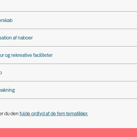
jerskab
ation af naboer
ur og rekreative faciliteter
b
bakning
der du den
fulde ordlyd af de fem tematikker.