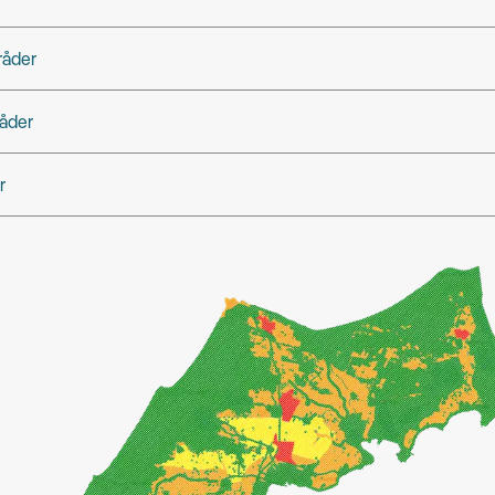
råder
åder
r