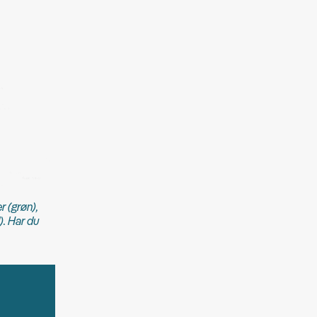
r (grøn),
). Har du