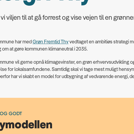
 vi viljen til at gå forrest og vise vejen til en grønne
ommune har med
Grøn Fremtid Thy
vedtaget en ambitiøs strategi 
 om at gøre kommunen klimaneutral i 2035.
mune vil gerne opnå klimagevinster, en grøn erhvervsudvikling o
se for lokalsamfundene. Samtidig skal vi tage mest muligt hensyn t
erfor har vi skabt en model for udbygning af vedvarende energi, de
 OG GODT
ymodellen