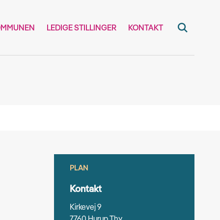
OMMUNEN
LEDIGE STILLINGER
KONTAKT
PLAN
Kontakt
Kirkevej 9
7760 Hurup Thy