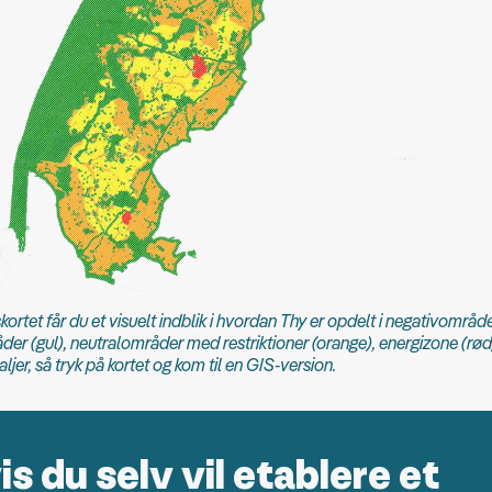
kortet får du et visuelt indblik i hvordan Thy er opdelt i negativområde
der (gul), neutralområder med restriktioner (orange), energizone (rød
aljer, så tryk på kortet og kom til en GIS-version.
is du selv vil etablere et