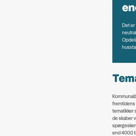
en
Det er
neutra
Opdeli
hussta
Tema
Kommunalbe
fremtidens 
tematikker 
de skaber v
spørgeskem
end 4000 b