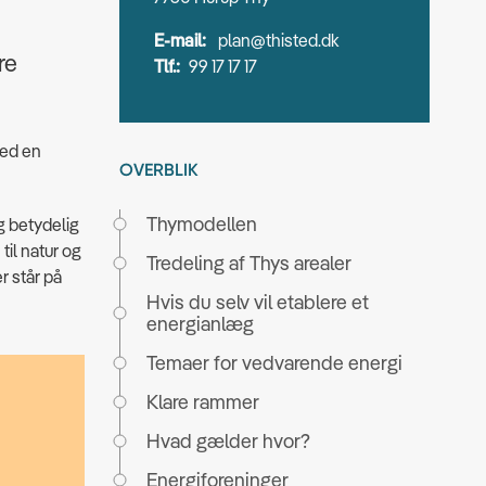
E-mail:
plan@thisted.dk
re
Tlf.:
99 17 17 17
med en
OVERBLIK
Thymodellen
g betydelig
il natur og
Tredeling af Thys arealer
r står på
Hvis du selv vil etablere et
energianlæg
Temaer for vedvarende energi
Klare rammer
Hvad gælder hvor?
Energiforeninger