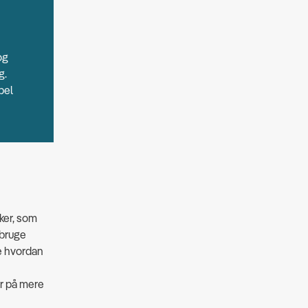
og
g.
pel
ker, som
 bruge
re hvordan
r på mere