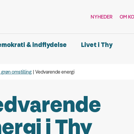
NYHEDER
OM K
demokrati & indflydelse
Livet i Thy
l grøn omstilling
Vedvarende energi
edvarende
ergi i Thy