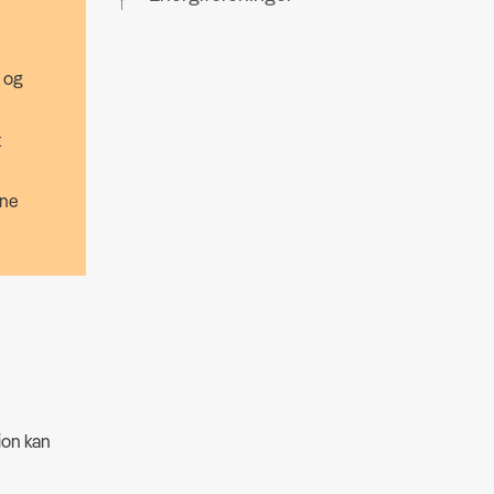
 og
t
ene
ion kan