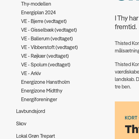
Thy-modellen
Energiplan 2024
I Thy har
VE - Bjerre (vedtaget)
fremtid.
VE - Gisselbæk (vedtaget)
VE - Ballerum (vedtaget)
Thisted K
VE - Vibberstoft (vedtaget)
målsætning
VE - Røjkær (vedtaget)
Thisted Kom
VE - Spolum (vedtaget)
værdiskabel
VE - Arkiv
landskab. D
Energizone Hanstholm
tre ben.
Energizone Midtthy
Energiforeninger
Lavbundsjord
KORT
Skov
Th
Lokal Grøn Trepart