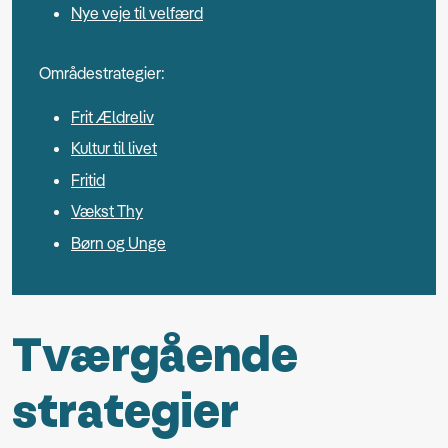
Nye veje til velfærd
Områdestrategier:
Frit Ældreliv
Kultur til livet
Fritid
Vækst Thy
Børn og Unge
Tværgående
strategier