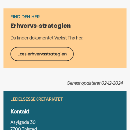
FIND DEN HER
Erhvervs-strategien
Du finder dokumentet Vækst Thy her.
Læs erhvervsstrategien
Senest opdateret 02-12-2024
LEDELSESSEKRETARIATET
Kontakt
Asylgade 30
7700 Thisted