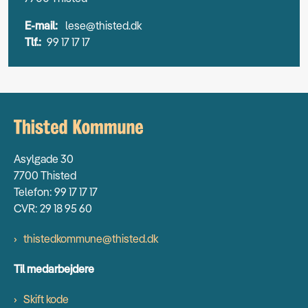
E-mail:
lese@thisted.dk
Tlf.:
99 17 17 17
Asylgade 30
7700 Thisted
Telefon: 99 17 17 17
CVR: 29 18 95 60
thistedkommune@thisted.dk
Til medarbejdere
Skift kode