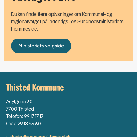
Du kan finde flere oplysninger om Kommunal- og
regionalvalget på Indenrigs- og Sundhedsministeriets
hjemmeside.
Ministeriets valgside
Asylgade 30
7700 Thisted
Telefon: 99 17 17 17
CVR: 29 18 95 60
thistedkommune@thisted.dk