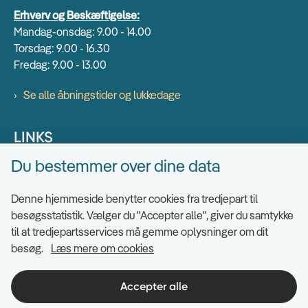
Erhverv og Beskæftigelse:
Mandag-onsdag: 9.00 - 14.00
Torsdag: 9.00 - 16.30
Fredag: 9.00 - 13.00
Se alle åbningstider og lukkedage
LINKS
Du bestemmer over dine data
Find EAN numre
Send sikkert
Denne hjemmeside benytter cookies fra tredjepart til
Tilgængelighedserklæring
besøgsstatistik. Vælger du "Accepter alle", giver du samtykke
til at tredjepartsservices må gemme oplysninger om dit
Cookies
besøg.
Læs mere om cookies
Ris og ros til hjemmesiden
Indsigt i datahåndtering
Accepter alle