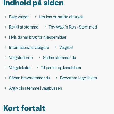
Indhold på siden
Følg valget
Her kan du sætte dit kryds
Ret til at stemme
Thy Walk 'n Run - Stem med
Hvis du har brug for hjælpemidler
Internationale vælgere
Valgkort
Valgstederne
Sådan stemmer du
Valgplakater
Til partier og kandidater
Sådan brevstemmer du
Brevstem i eget hjem
Afgiv din stemme i valgbussen
Kort fortalt