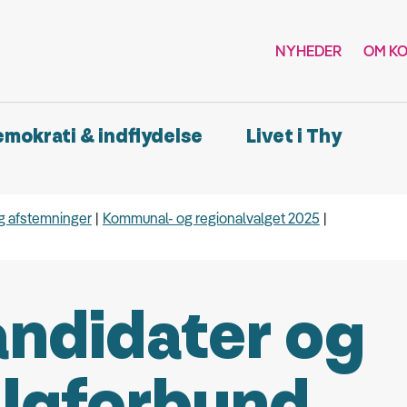
NYHEDER
OM K
demokrati & indflydelse
Livet i Thy
g afstemninger
Kommunal- og regionalvalget 2025
ndidater og
lgforbund