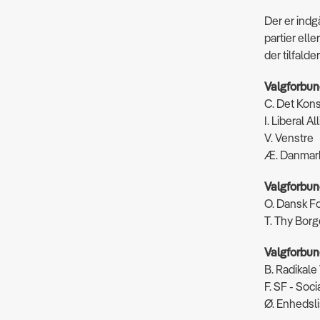
Der er indg
partier elle
der tilfalde
Valgforbun
C. Det Kons
I. Liberal Al
V. Venstre
Æ. Danmark
Valgforbun
O. Dansk Fo
T. Thy Borg
Valgforbun
B. Radikale
F. SF - Soci
Ø. Enhedsl