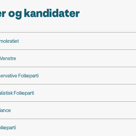
er og kandidater
mokratiet
 Venstre
ervative Folkeparti
alistisk Folkeparti
liance
lkeparti