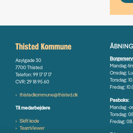
ÅBNING
Borgerserv
Asylgade 30
Mandag-tirs
7700 Thisted
Onsdag: Lu
Telefon: 99 17 17 17
Torsdag: 10
CVR: 29 18 95 60
Fredag: 10.
thistedkommune@thisted.dk
Pasboks:
Mandag -on
Til medarbejdere
Torsdag: 08
Skift kode
Fredag: 08.
TeamViewer