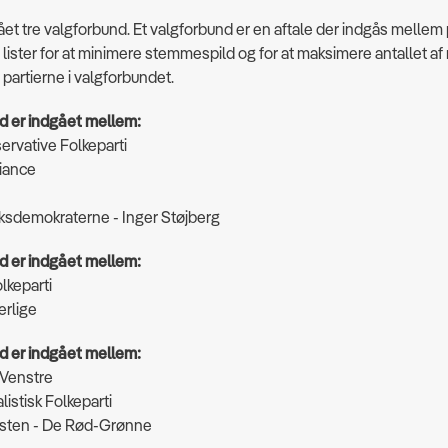
ået tre valgforbund.
Et valgforbund er en aftale der indgås mellem 
r lister for at minimere
stemmespild
og for at maksimere antallet af
r partierne i valgforbundet.
d er indgået mellem:
ervative Folkeparti
liance
sdemokraterne - Inger Støjberg
d er indgået mellem:
lkeparti
erlige
d er indgået mellem:
 Venstre
alistisk Folkeparti
isten - De Rød-Grønne