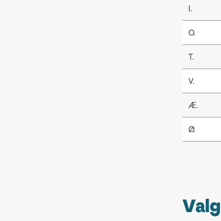
I.
O.
T.
V.
Æ.
Ø.
Val