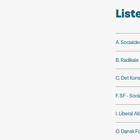
List
A. Socialde
B. Radikale
C. Det Kons
F. SF - Soci
I. Liberal Al
O. Dansk Fo