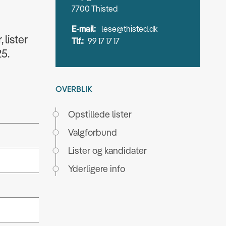
7700 Thisted
E-mail:
lese@thisted.dk
 lister
Tlf.:
99 17 17 17
5.
OVERBLIK
Opstillede lister
Valgforbund
Lister og kandidater
Yderligere info