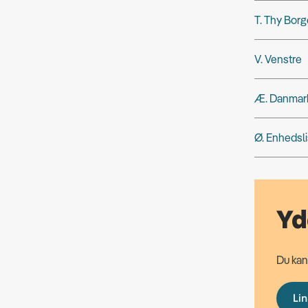
T. Thy Borg
V. Venstre
Æ. Danmark
Ø. Enhedsl
Yd
Du kan
Lin