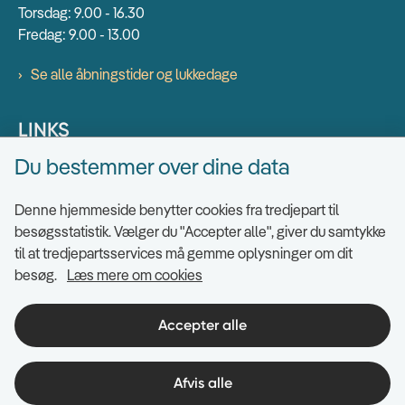
Torsdag: 9.00 - 16.30
Fredag: 9.00 - 13.00
Se alle åbningstider og lukkedage
LINKS
Du bestemmer over dine data
Find EAN numre
Send sikkert
Denne hjemmeside benytter cookies fra tredjepart til
Tilgængelighedserklæring
besøgsstatistik. Vælger du "Accepter alle", giver du samtykke
til at tredjepartsservices må gemme oplysninger om dit
Cookies
besøg.
Læs mere om cookies
Ris og ros til hjemmesiden
Indsigt i datahåndtering
Accepter alle
Afvis alle