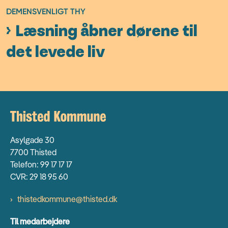
DEMENSVENLIGT THY
Læsning åbner dørene til
det levede liv
Asylgade 30
7700 Thisted
Telefon: 99 17 17 17
CVR: 29 18 95 60
thistedkommune@thisted.dk
Til medarbejdere