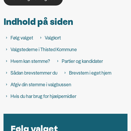
Indhold på siden
Følg valget
Valgkort
Valgstederne i Thisted Kommune
Hvem kan stemme?
Partier og kandidater
Sådan brevstemmer du
Brevstem i eget hjem
Afgiv din stemme i valgbussen
Hvis du har brug for hjælpemidler
Følg valget