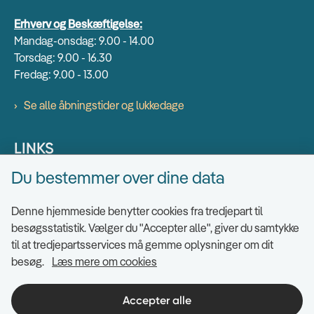
Erhverv og Beskæftigelse:
Mandag-onsdag: 9.00 - 14.00
Torsdag: 9.00 - 16.30
Fredag: 9.00 - 13.00
Se alle åbningstider og lukkedage
LINKS
Du bestemmer over dine data
Find EAN numre
Send sikkert
Denne hjemmeside benytter cookies fra tredjepart til
Tilgængelighedserklæring
besøgsstatistik. Vælger du "Accepter alle", giver du samtykke
til at tredjepartsservices må gemme oplysninger om dit
Cookies
besøg.
Læs mere om cookies
Ris og ros til hjemmesiden
Indsigt i datahåndtering
Accepter alle