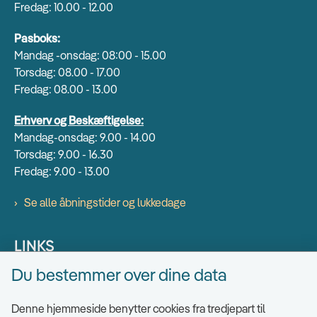
Fredag: 10.00 - 12.00
Pasboks:
Mandag -onsdag: 08:00 - 15.00
Torsdag: 08.00 - 17.00
Fredag: 08.00 - 13.00
Erhverv og Beskæftigelse:
Mandag-onsdag: 9.00 - 14.00
Torsdag: 9.00 - 16.30
Fredag: 9.00 - 13.00
Se alle åbningstider og lukkedage
LINKS
Du bestemmer over dine data
Find EAN numre
Send sikkert
Denne hjemmeside benytter cookies fra tredjepart til