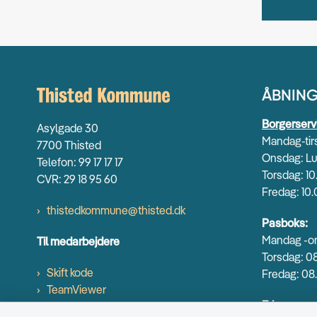
ÅBNING
Borgerserv
Asylgade 30
Mandag-tirs
7700 Thisted
Onsdag: Lu
Telefon: 99 17 17 17
Torsdag: 10
CVR: 29 18 95 60
Fredag: 10.
thistedkommune@thisted.dk
Pasboks:
Mandag -on
Til medarbejdere
Torsdag: 08
Skift kode
Fredag: 08.
TeamViewer
Erhverv og