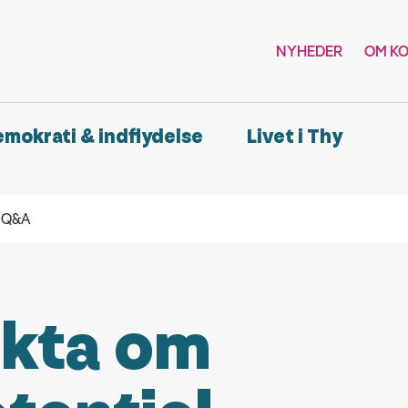
NYHEDER
OM K
demokrati & indflydelse
Livet i Thy
r Q&A
kta om