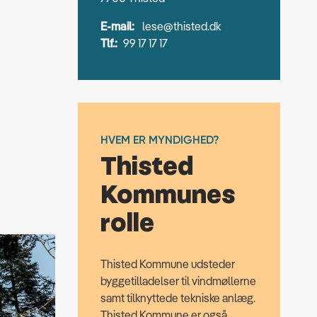
E-mail:
lese@thisted.dk
Tlf.:
99 17 17 17
HVEM ER MYNDIGHED?
Thisted
Kommunes
rolle
Thisted Kommune udsteder
byggetilladelser til vindmøllerne
samt tilknyttede tekniske anlæg.
Thisted Kommune er også