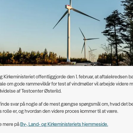
g Kirkeministeriet offentliggjorde den 1. februar, at aftalekredsen 
ftale om gode rammevilkår for test af vindmøller vil arbejde videre
videlse af Testcenter Østerild.
 finde svar på nogle af de mest gængse spørgsmål om, hvad det be
olle er, og hvordan den videre proces kommer til at være.
e mere på
By-, Land- og Kirkeministeriets hjemmeside.