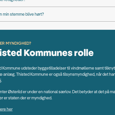
n min stemme blive hørt?
 ER MYNDIGHED?
isted Kommunes rolle
d Kommune udsteder byggetilladelser til vindmøllerne samt tilkny
ke anlæg. Thisted Kommune er også tilsynsmyndighed, når det ha
j.
nter Østerild er under en national særlov. Det betyder at det på 
r er staten der er myndighed.
ere her