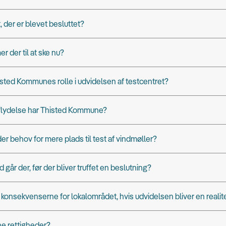
, der er blevet besluttet?
 der til at ske nu?
sted Kommunes rolle i udvidelsen af testcentret?
dflydelse har Thisted Kommune?
der behov for mere plads til test af vindmøller?
d går der, før der bliver truffet en beslutning?
 konsekvenserne for lokalområdet, hvis udvidelsen bliver en realit
ne rettigheder?