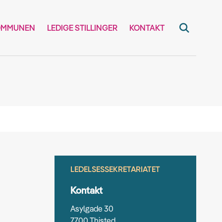
OMMUNEN
LEDIGE STILLINGER
KONTAKT
LEDELSESSEKRETARIATET
Kontakt
Asylgade 30
7700 Thisted