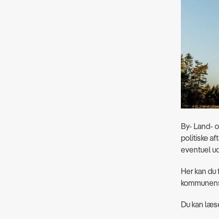
By- Land- o
politiske a
eventuel ud
Her kan du
kommunens r
Du kan læs