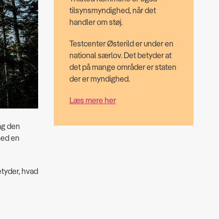
tilsynsmyndighed, når det
handler om støj.
Testcenter Østerild er under en
national særlov. Det betyder at
det på mange områder er staten
der er myndighed.
Læs mere her
bag den
 med en
tyder, hvad