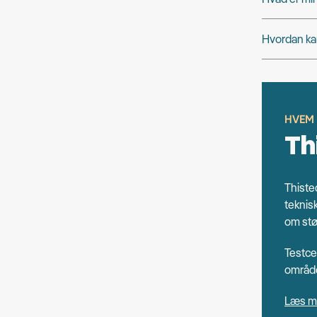
Hvordan ka
HVEM
Th
Thiste
teknis
om stø
Testce
område
Læs m