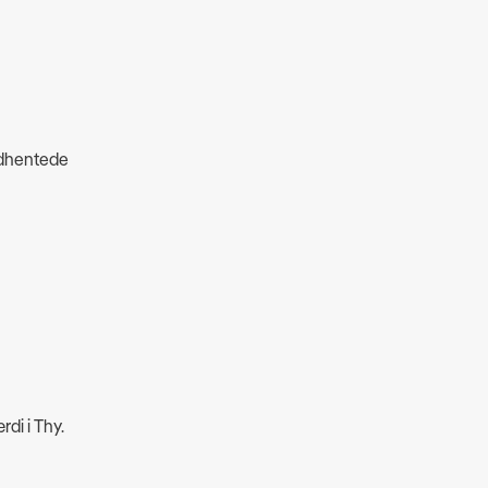
indhentede
di i Thy.