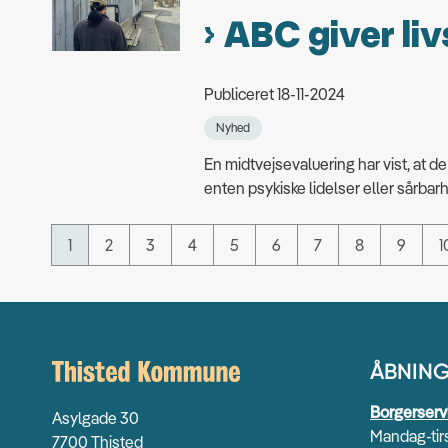
ABC giver liv
Publiceret 18-11-2024
Nyhed
En midtvejsevaluering har vist, at 
enten psykiske lidelser eller sårbar
1
2
3
4
5
6
7
8
9
1
ÅBNING
Borgerserv
Asylgade 30
Mandag-tirs
7700 Thisted