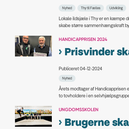
Nyhed
Thy til Fælles
Udvikling
Lokale ildsjæle i Thy er en kæmpe driv
skabe større sammenhængskraft bye
HANDICAPPRISEN 2024
Prisvinder s
Publiceret 04-12-2024
Nyhed
Årets modtager af Handicapprisen 
to tovholdere i en selvhjælpsgruppe, 
UNGDOMSSKOLEN
Brugerne ska