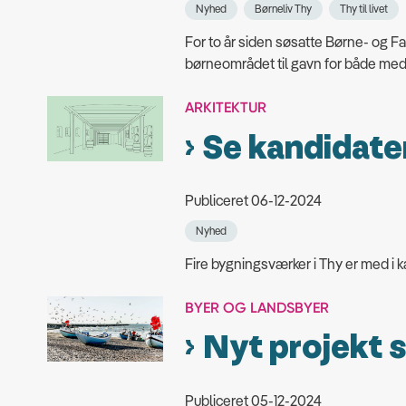
Nyhed
Børneliv Thy
Thy til livet
For to år siden søsatte Børne- og Fa
børneområdet til gavn for både meda
ARKITEKTUR
Se kandidater
Publiceret 06-12-2024
Nyhed
Fire bygningsværker i Thy er med
BYER OG LANDSBYER
Nyt projekt s
Publiceret 05-12-2024