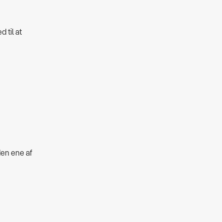
 til at
den ene af