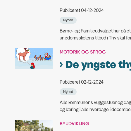
Publiceret 04-12-2024
Nyhed
Børne- og Familieudvalget har på e
ungdomsskolens tilbud i Thy skal fo
MOTORIK OG SPROG
De yngste thy
Publiceret 02-12-2024
Nyhed
Alle kommunens vuggestuer og dagpl
og læring i alle hverdage i december
BYUDVIKLING