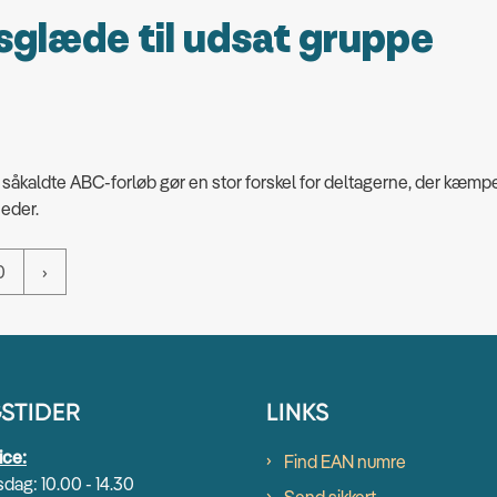
sglæde til udsat gruppe
de såkaldte ABC-forløb gør en stor forskel for deltagerne, der kæm
heder.
0
STIDER
LINKS
ice:
Find EAN numre
dag: 10.00 - 14.30