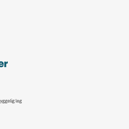
er
yggelig leg