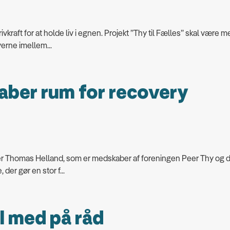
kraft for at holde liv i egnen. Projekt ”Thy til Fælles” skal være med
rne imellem...
kaber rum for recovery
er Thomas Helland, som er medskaber af foreningen Peer Thy og 
der gør en stor f...
l med på råd