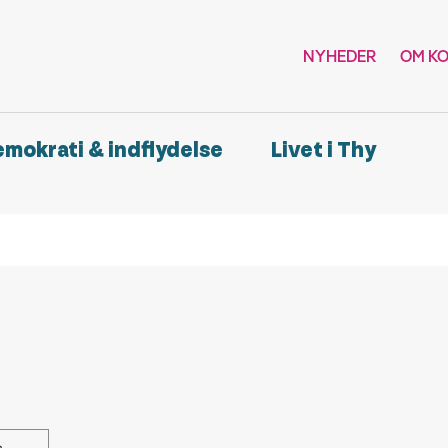
NYHEDER
OM K
demokrati & indflydelse
Livet i Thy