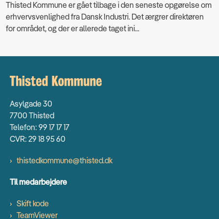
Thisted Kommune er gået tilbage i den seneste opgørelse om
erhvervsvenlighed fra Dansk Industri. Det ærgrer direktøren
for området, og der er allerede taget ini...
Asylgade 30
7700 Thisted
Telefon: 99 17 17 17
CVR: 29 18 95 60
thistedkommune@thisted.dk
Til medarbejdere
Skift kode
TeamViewer