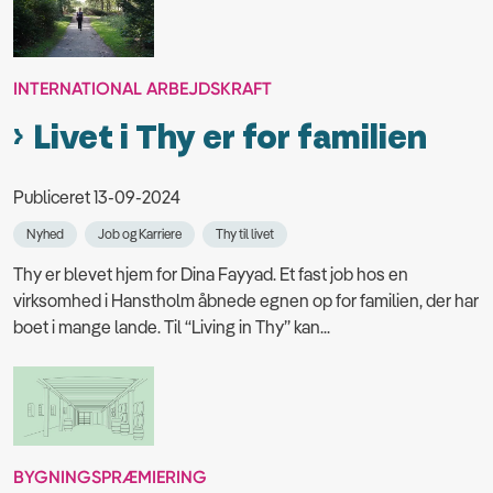
INTERNATIONAL ARBEJDSKRAFT
Livet i Thy er for familien
Publiceret 13-09-2024
Nyhed
Job og Karriere
Thy til livet
Thy er blevet hjem for Dina Fayyad. Et fast job hos en
virksomhed i Hanstholm åbnede egnen op for familien, der har
boet i mange lande. Til “Living in Thy” kan...
BYGNINGSPRÆMIERING