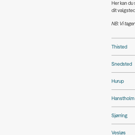
Her kan du s
dit valgsted
NB: Vi tager
Thisted
Snedsted
Hurup
Hanstholm
Sjørring
Vesløs