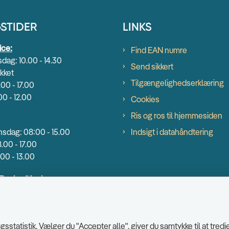
STIDER
LINKS
ice:
Find EAN numre
dag: 10.00 - 14.30
Send sikkert
kket
Tilgængelighedserklæring
.00 - 17.00
00 - 12.00
Cookies
Ris og ros til hjemmesiden
sdag: 08:00 - 15.00
Indsigt i datahåndtering
.00 - 17.00
00 - 13.00
 Beskæftigelse:
dag: 9.00 - 14.00
00 - 16.30
0 - 13.00
sstatistik. Vælger du "Accepter alle", giver du samtykke til at tr