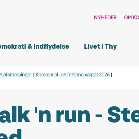
NYHEDER
OM K
demokrati & indflydelse
Livet i Thy
og afstemninger
Kommunal- og regionalvalget 2025
lk 'n run - S
ed