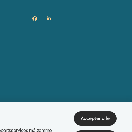
Accepter alle
edjepartsservices må gemme