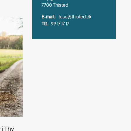
7700 Thisted
E-mail:
lese@thisted.dk
Tlf.:
99 17 17 17
 i Thy