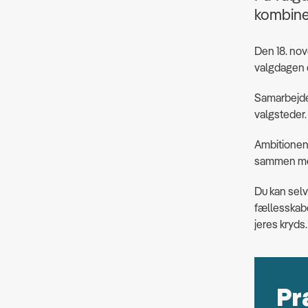
kombiner
Den 18. nov
valgdagen e
Samarbejdet
valgsteder
Ambitionen 
sammen med
Du kan selv
fællesskabe
jeres kryds.
Pr