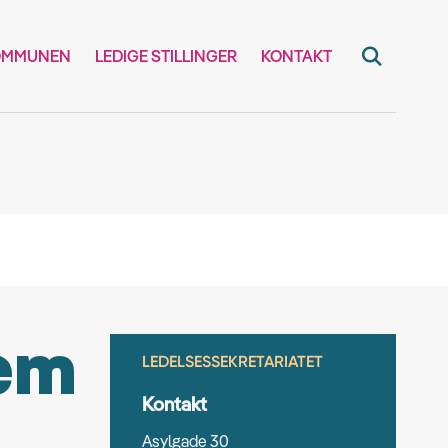
OMMUNEN
LEDIGE STILLINGER
KONTAKT
tem
LEDELSESSEKRETARIATET
Kontakt
Asylgade 30