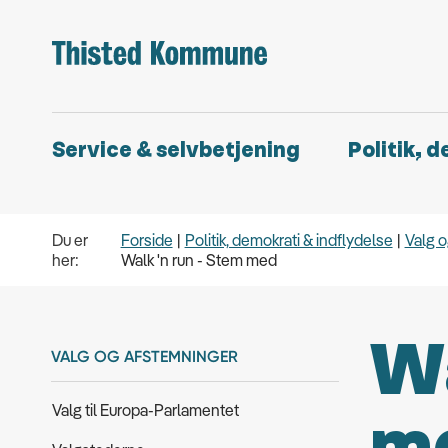
Service & selvbetjening
Politik, 
Du er
Forside
Politik, demokrati & indflydelse
Valg 
her:
Walk 'n run - Stem med
Wa
VALG OG AFSTEMNINGER
Valg til Europa-Parlamentet
m