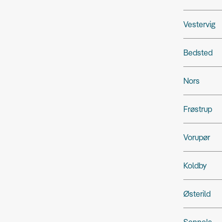
Vestervig
Bedsted
Nors
Frøstrup
Vorupør
Koldby
Østerild
Sennels