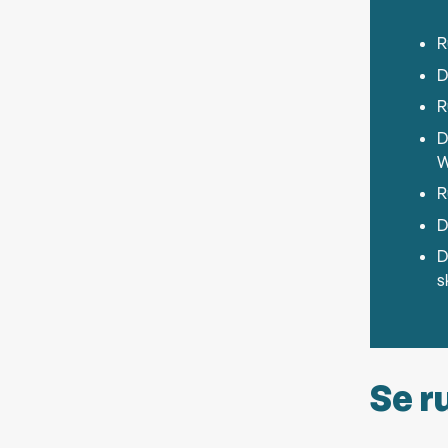
R
D
R
D
W
R
D
D
s
Se r