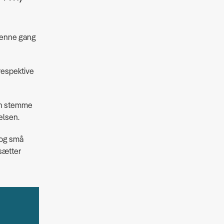
 denne gang
 respektive
kan stemme
elsen.
e og små
 sætter