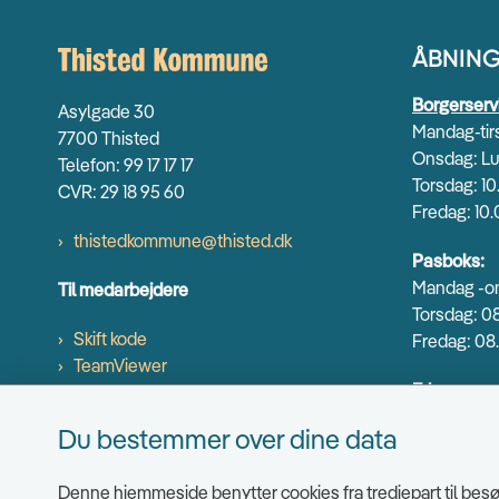
ÅBNING
Borgerserv
Asylgade 30
Mandag-tirs
7700 Thisted
Onsdag: Lu
Telefon: 99 17 17 17
Torsdag: 10
CVR: 29 18 95 60
Fredag: 10.
thistedkommune@thisted.dk
Pasboks:
Mandag -on
Til medarbejdere
Torsdag: 08
Skift kode
Fredag: 08.
TeamViewer
Erhverv og
Mandag-ons
Du bestemmer over dine data
Torsdag: 9.
Fredag: 9.0
Denne hjemmeside benytter cookies fra tredjepart til besøg