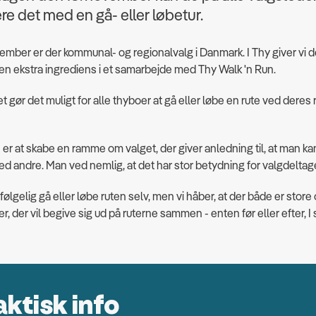
e det med en gå- eller løbetur.
ember er der kommunal- og regionalvalg i Danmark. I Thy giver vi
n ekstra ingrediens i et samarbejde med Thy Walk 'n Run.
 gør det muligt for alle thyboer at gå eller løbe en rute ved deres
.
er at skabe en ramme om valget, der giver anledning til, at man 
 andre. Man ved nemlig, at det har stor betydning for valgdeltag
følgelig gå eller løbe ruten selv, men vi håber, at der både er stor
r, der vil begive sig ud på ruterne sammen - enten før eller efter, I
aktisk info