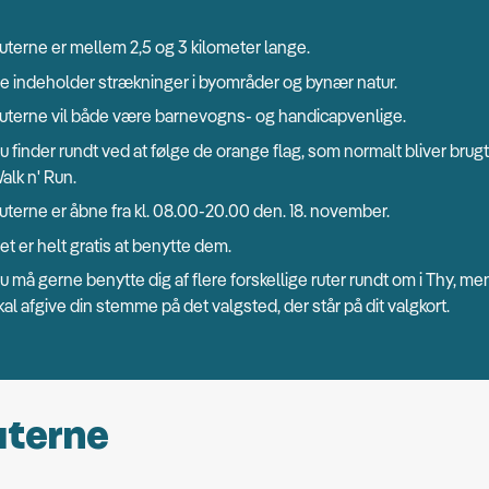
uterne er mellem 2,5 og 3 kilometer lange.
e indeholder strækninger i byområder og bynær natur.
uterne vil både være barnevogns- og handicapvenlige.
u finder rundt ved at følge de orange flag, som normalt bliver brugt 
alk n' Run.
uterne er åbne fra kl. 08.00-20.00 den. 18. november.
et er helt gratis at benytte dem.
u må gerne benytte dig af flere forskellige ruter rundt om i Thy, me
kal afgive din stemme på det valgsted, der står på dit valgkort.
uterne