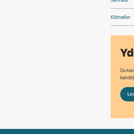
Klitmøller
Yd
Du kan
kandida
Lin