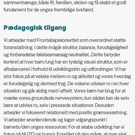
sammenhænge, både ift. familien, skolen og få skabt et godt
fundament for de unges fremtidige livsfærd.
Pædagogisk tilgang
Vi arbejder med Frontallapskorsettet som overordnet støtte
foranstaltning. I dette indgår
struktur, balance, forudsigelighed
og forberedelse følelsesmæssig neutralitet.
.
Dette betyder
konkret at hver barn/ung har en tydelig visuel struktur, som er
afbalanceret i forhold til udviklingstrin og udfordringer. Vi har
stor fokus på at veksle mellem ro og aktivitet og vores hverdag
er forudsigelig og dermed tryg. De voksne udviser ro i en hver
situation og går aldrig med i affekt. Vores børn har brug for at
mærke vores groundede nervesystem, kun sådan kan de selv
lære at udvise ro, selv i pressede situationer. Desuden
arbejder vi fokuseret relationelt med positiv grænsesætning.
Vi arbejder anerkendende og tager udgangspunkt i
barnets/den unges ressourcer. For at skabe udvikling har vi
fokus på NUZO og humor. Forstået på den måde, at man skal