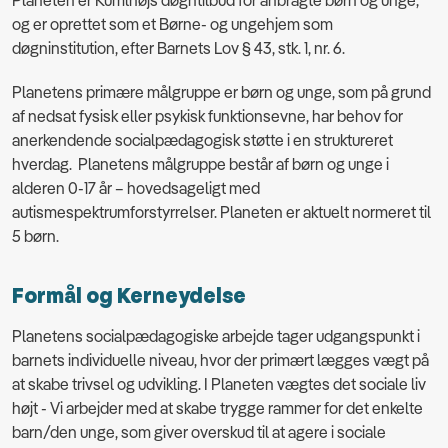
og er oprettet
som et
Børne- og ungehjem som
døgninstitution, efter Barnets Lov § 43, stk. 1, nr. 6.
Planetens primære målgruppe er børn og unge, som på grund
af nedsat fysisk eller psykisk funktionsevne, har behov for
anerkendende socialpædagogisk støtte i en struktureret
hverdag. Planetens målgruppe består af børn og unge i
alderen 0-17 år – hovedsageligt med
autismespektrumforstyrrelser. Planeten er aktuelt normeret til
5 børn.
Formål og Kerneydelse
Planetens socialpædagogiske arbejde tager udgangspunkt i
barnets individuelle niveau, hvor der primært lægges vægt på
at skabe trivsel og udvikling. I Planeten vægtes det sociale liv
højt - Vi arbejder med at skabe trygge rammer for det enkelte
barn/den unge, som giver overskud til at agere i sociale