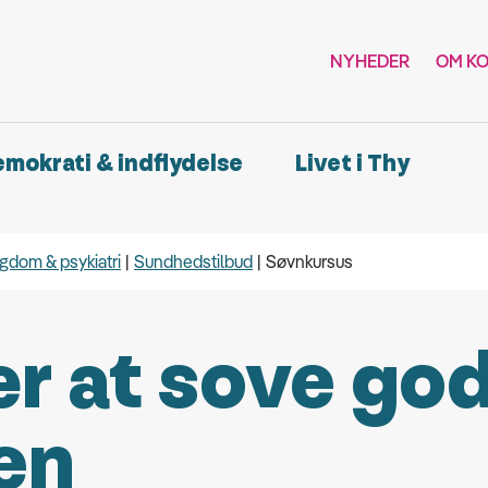
NYHEDER
OM K
demokrati & indflydelse
Livet i Thy
gdom & psykiatri
Sundhedstilbud
Søvnkursus
r at sove go
en