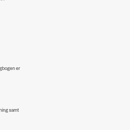
agbogen er
edning samt