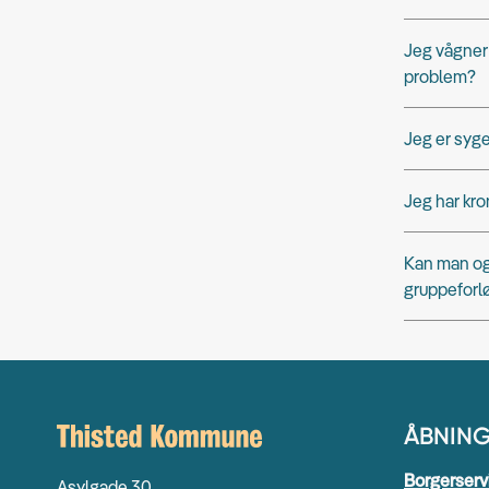
Jeg vågner 
problem?
Jeg er syg
Jeg har kro
Kan man ogs
gruppeforl
ÅBNING
Borgerserv
Asylgade 30