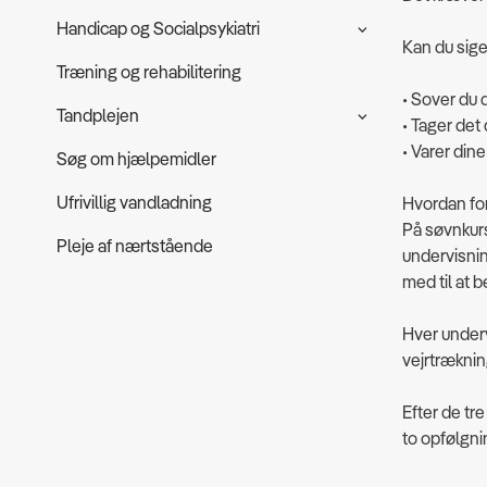
Handicap og Socialpsykiatri
Kan du sige 
Træning og rehabilitering
• Sover du 
Tandplejen
• Tager det 
• Varer din
Søg om hjælpemidler
Ufrivillig vandladning
Hvordan fo
På søvnkurs
Pleje af nærtstående
undervisni
med til at b
Hver underv
vejrtræknin
Efter de tre
to opfølgni