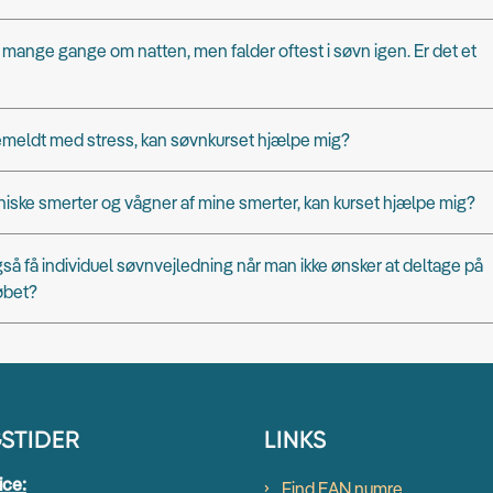
mange gange om natten, men falder oftest i søvn igen. Er det et
emeldt med stress, kan søvnkurset hjælpe mig?
niske smerter og vågner af mine smerter, kan kurset hjælpe mig?
å få individuel søvnvejledning når man ikke ønsker at deltage på
øbet?
STIDER
LINKS
ice:
Find EAN numre