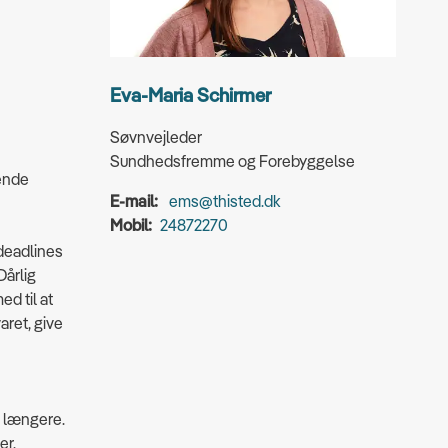
Eva-Maria Schirmer
Søvnvejleder
Sundhedsfremme og Forebyggelse
vende
E-mail:
ems@thisted.dk
Mobil:
24872270
 deadlines
Dårlig
ed til at
ret, give
r længere.
er.