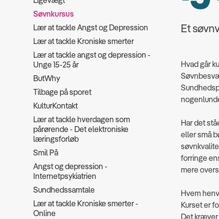
Ligevægt
Søvnkursus
Et søvnv
Lær at tackle Angst og Depression
Lær at tackle Kroniske smerter
Lær at tackle angst og depression -
Hvad går ku
Unge 15-25 år
Søvnbesvær 
ButWhy
Sundhedspro
Tilbage på sporet
nogenlunde 
KulturKontakt
Lær at tackle hverdagen som
Har det stå
pårørende - Det elektroniske
eller små b
læringsforløb
søvnkvalite
Smil På
forringe e
Angst og depression -
mere overs
Internetpsykiatrien
Sundhedssamtale
Hvem henven
Lær at tackle Kroniske smerter -
Kurset er f
Online
Det kræver 