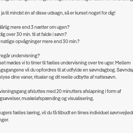
ja til mindst én af disse udsagn, så er kurset noget for dig!
dårlig mere end 3 nætter om ugen?
dig over 30 min. til at falde i søvn?
e natlige opvågninger mere end 30 min.?
regår undervisning?
et mødes vi to timer til fælles undervisning over tre uger. Mellem
ngsgangene vil du opfordres til at udfylde en søvndagbog. Søvnd
elyse dine vaner, ritualer og dit reelle udbytte af nattesøvn.
isningsgang afsluttes med 20 minutters afslapning i form af
gsøvelser, muskelafspænding og visualisering.
 ugers fælles læring, vil du få tilbudt en times individuel søvnvejl
nger.