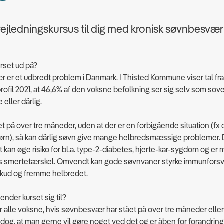
ejledningskursus til dig med kronisk søvnbesvær
rset ud på?
er et udbredt problem i Danmark. I Thisted Kommune viser tal fra
fil 2021, at 46,6% af den voksne befolkning ser sig selv som so
eller dårlig.
et på over tre måneder, uden at der er en forbigående situation (fx
ørn), så kan dårlig søvn give mange helbredsmæssige problemer. 
t kan øge risiko for bl.a. type-2-diabetes, hjerte-kar-sygdom og er m
ns smertetærskel. Omvendt kan gode søvnvaner styrke immunforsva
kud og fremme helbredet.
der kurset sig til?
or alle voksne, hvis søvnbesvær har stået på over tre måneder elle
dog, at man gerne vil gøre noget ved det og er åben for forandring