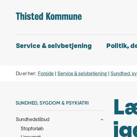
Service & selvbetjening
Politik, 
Du er her:
Forside
Service & selvbetjening
Sundhed, sy
Læ
SUNDHED, SYGDOM & PSYKIATRI
Sundhedstilbud
ig
Stopforløb