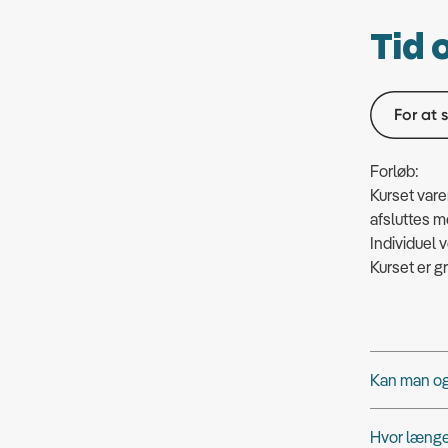
Tid 
For at 
Forløb:
Kurset vare
afsluttes 
Individuel 
Kurset er gr
Kan man og
Hvor længe 