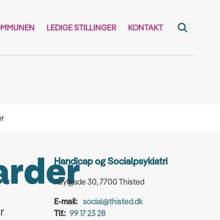
OMMUNEN
LEDIGE STILLINGER
KONTAKT
er
arder
Handicap og Socialpsykiatri
Asylgade 30, 7700 Thisted
E-mail:
social@thisted.dk
r
Tlf.:
99 17 23 28