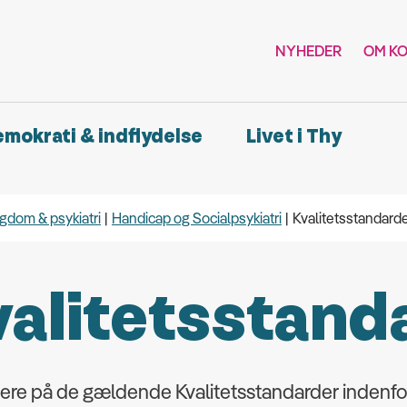
NYHEDER
OM K
demokrati & indflydelse
Livet i Thy
gdom & psykiatri
Handicap og Socialpsykiatri
Kvalitetsstandard
alitetsstand
gere på de gældende Kvalitetsstandarder indenfo