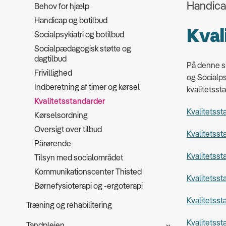
Handicap
Behov for hjælp
Handicap og botilbud
Kval
Socialpsykiatri og botilbud
Socialpædagogisk støtte og
dagtilbud
På denne si
Frivillighed
og Socialps
Indberetning af timer og kørsel
kvalitetsst
Kvalitetsstandarder
Kvalitetss
Kørselsordning
Oversigt over tilbud
Kvalitetsst
Pårørende
Kvalitetsst
Tilsyn med socialområdet
Kommunikationscenter Thisted
Kvalitetsst
Børnefysioterapi og -ergoterapi
Kvalitetss
Træning og rehabilitering
Kvalitetsst
Tandplejen