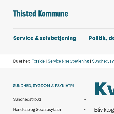
Service & selvbetjening
Politik, 
Du er her:
Forside
Service & selvbetjening
Sundhed, sy
Kv
SUNDHED, SYGDOM & PSYKIATRI
Sundhedstilbud
Bliv klo
Handicap og Socialpsykiatri