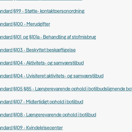
andard §99 - Støtte- kontaktpersonordning
andard §100 - Merudgifter
andard §101 og §101a - Behandling af stofmisbrug
andard §103 - Beskyttet beskæftigelse
andard §104 - Aktivitets- og samværstilbud
andard §104 - Uvisiteret aktivitets- og samværstilbud
tandard §105 §85 - Længerevarende ophold i botilbudslignende bo
andard §107 - Midlertidigt ophold i botilbud
andard §108 - Længerevarende ophold i botilbud
andard §109 - Kvindekrisecenter