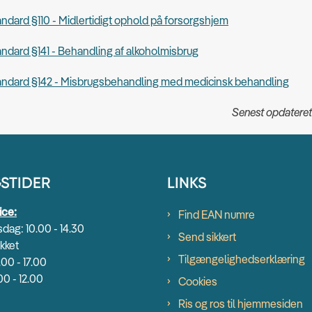
andard §110 - Midlertidigt ophold på forsorgshjem
andard §141 - Behandling af alkoholmisbrug
tandard §142 - Misbrugsbehandling med medicinsk behandling
Senest opdateret
STIDER
LINKS
ice:
Find EAN numre
dag: 10.00 - 14.30
Send sikkert
kket
Tilgængelighedserklæring
.00 - 17.00
00 - 12.00
Cookies
Ris og ros til hjemmesiden