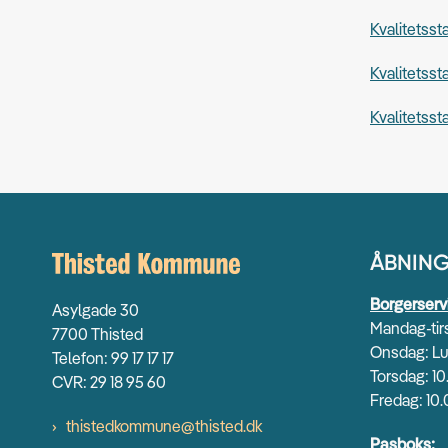
Kvalitetsst
Kvalitetsst
Kvalitetss
ÅBNING
Borgerserv
Asylgade 30
Mandag-tirs
7700 Thisted
Onsdag: Lu
Telefon: 99 17 17 17
Torsdag: 10
CVR: 29 18 95 60
Fredag: 10.
thistedkommune@thisted.dk
Pasboks: