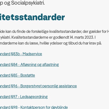
 og Socialpsykiatri.
itetsstandarder
de kan du finde de forskellige kvalitetsstandarder, der gælder for
ykiatri. Kvalitetsstandarderne er godkendt 14. marts 2023. I
andarderne kan du læse, hvilke ydelser og tilbud du har krav på.
tandard §83b - Madservice
andard §84 - Afløsning og aflastning
andard §85 - Bostøtte
andard §96 - Borgerstyret personlig assistance
tandard §97 - Ledsageordning
andard §98 - Kontaktperson for døvblinde