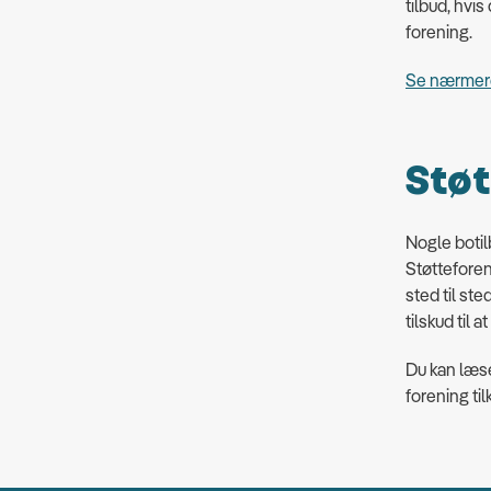
tilbud, hvis
forening.
Se nærmere
Støt
Nogle botil
Støtteforen
sted til st
tilskud til 
Du kan læs
forening til