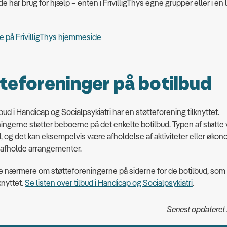
 de har brug for hjælp – enten i FrivilligThys egne grupper eller i en 
 på FrivilligThys hjemmeside
teforeninger på botilbud
bud i Handicap og Socialpsykiatri har en støtteforening tilknyttet.
ingerne støtter beboerne på det enkelte botilbud. Typen af støtte v
ed, og det kan eksempelvis være afholdelse af aktiviteter eller økon
at afholde arrangementer.
e nærmere om støtteforeningerne på siderne for de botilbud, som
knyttet.
Se listen over tilbud i Handicap og Socialpsykiatri
.
Senest opdateret