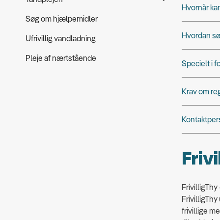
Hvornår ka
Søg om hjælpemidler
Hvordan sø
Ufrivillig vandladning
Pleje af nærtstående
Specielt i 
Krav om re
Kontaktper
Frivi
FrivilligThy
FrivilligTh
frivillige m