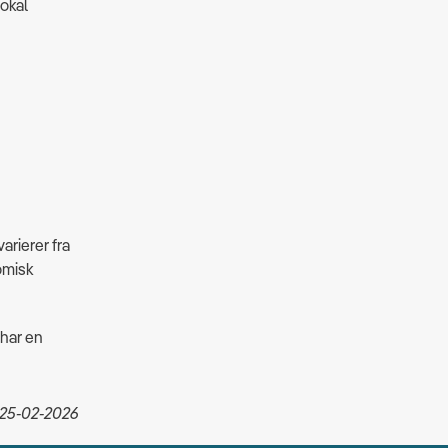
lokal
arierer fra
omisk
 har en
 25-02-2026