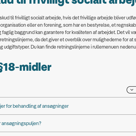
ud til frivilligt socialt arbe
skud til frivilligt socialt arbejde, hvis det frivillige arbejde bliver udfø
dsorganisation eller en forening, som har en bestyrelse, et regnska
ig faglig baggrund kan garantere for kvaliteten af arbejdet. Det vil 
retningslinjerne, da det giver et overblik over mulighederne for at s
 og udgiftstyper. Du kan finde retningslinjerne i rullemenuen neden
18-midler
jer for behandling af ansøgninger
er ansøgningspuljen?