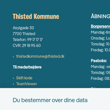
ÅBNING
Borgerserv
Asylgade 30
Mandag-tirs
7700 Thisted
Onsdag: Lu
Telefon: 99 17 17 17
Torsdag: 10
CVR: 29 18 95 60
Fredag: 10.
thistedkommune@thisted.dk
Pasboks:
Mandag -on
Til medarbejdere
Torsdag: 08
Skift kode
Fredag: 08.
TeamViewer
Erhverv og
Mandag-ons
Du bestemmer over dine data
Torsdag: 9.
Fredag: 9.0