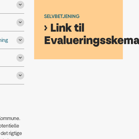
SELVBETJENING
Link til
Evalueringsskem
ning
ed Kommune.
otentielle
 det rigtige