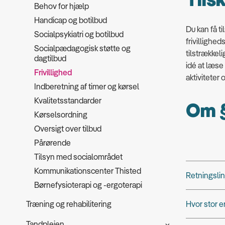
Tilsk
Behov for hjælp
Handicap og botilbud
Du kan få til
Socialpsykiatri og botilbud
frivillighe
Socialpædagogisk støtte og
tilstrækkel
dagtilbud
idé at læse 
Frivillighed
aktiviteter
Indberetning af timer og kørsel
Kvalitetsstandarder
Om §
Kørselsordning
Oversigt over tilbud
Pårørende
Tilsyn med socialområdet
Kommunikationscenter Thisted
Retningslin
Børnefysioterapi og -ergoterapi
Hvor stor 
Træning og rehabilitering
Tandplejen