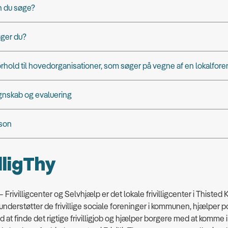
n du søge?
ger du?
forhold til hovedorganisationer, som søger på vegne af en lokalfore
gnskab og evaluering
son
lligThy
 – Frivilligcenter og Selvhjælp er det lokale frivilligcenter i Thist
y understøtter de frivillige sociale foreninger i kommunen, hjælper p
ed at finde det rigtige frivilligjob og hjælper borgere med at komme i