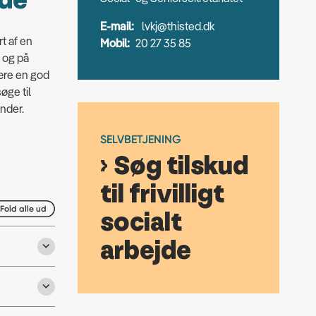
jde
E-mail:
lvkj@thisted.dk
rt af en
Mobil:
20 27 35 85
b og på
være en god
øge til
under.
SELVBETJENING
Søg tilskud
til frivilligt
Fold alle ud
socialt
arbejde