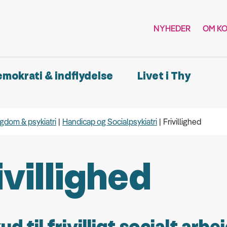
NYHEDER
OM K
demokrati & indflydelse
Livet i Thy
gdom & psykiatri
Handicap og Socialpsykiatri
Frivillighed
ivillighed