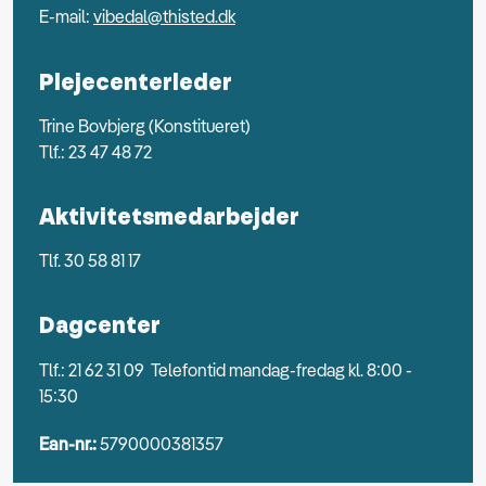
E-mail:
vibedal@thisted.dk
Plejecenterleder
Trine Bovbjerg (Konstitueret)
Tlf.: 23 47 48 72
Aktivitetsmedarbejder
Tlf. 30 58 81 17
Dagcenter
Tlf.: 21 62 31 09 Telefontid mandag-fredag kl. 8:00 -
15:30
Ean-nr.:
5790000381357