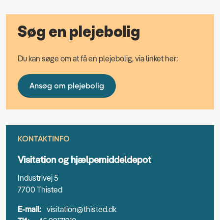
Søg en plejebolig
Du kan søge om at få en plejebolig, via linket her:
Ansøg om plejebolig
KONTAKTINFO
Visitation og hjælpemiddeldepot
Industrivej 5
7700 Thisted
E-mail:
visitation@thisted.dk