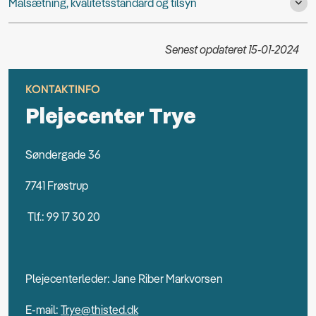
Målsætning, kvalitetsstandard og tilsyn
Senest opdateret 15-01-2024
KONTAKTINFO
Plejecenter Trye
Søndergade 36
7741 Frøstrup
Tlf.:
99 17 30 20
Plejecenterleder: Jane Riber Markvorsen
E-mail:
Trye@thisted.dk