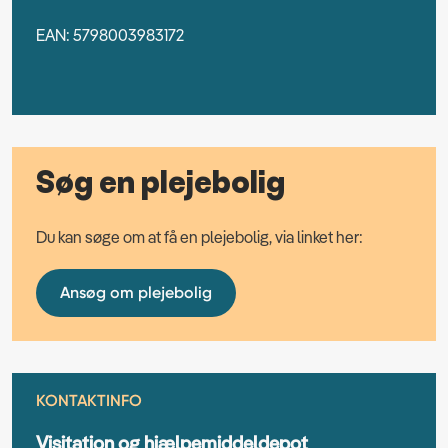
EAN: 5798003983172
Søg en plejebolig
Du kan søge om at få en plejebolig, via linket her:
Ansøg om plejebolig
KONTAKTINFO
Visitation og hjælpemiddeldepot