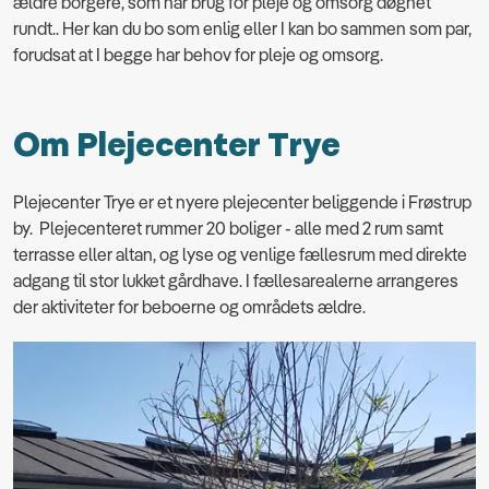
ældre borgere, som har brug for pleje og omsorg døgnet
rundt.. Her kan du bo som enlig eller I kan bo sammen som par,
forudsat at I begge har behov for pleje og omsorg.
Om Plejecenter Trye
Plejecenter Trye er et nyere plejecenter beliggende i Frøstrup
by. Plejecenteret rummer 20 boliger - alle med 2 rum samt
terrasse eller altan, og lyse og venlige fællesrum med direkte
adgang til stor lukket gårdhave. I fællesarealerne arrangeres
der aktiviteter for beboerne og områdets ældre.