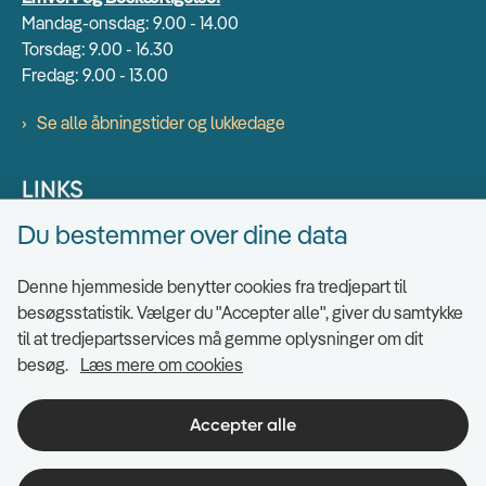
Mandag-onsdag: 9.00 - 14.00
Torsdag: 9.00 - 16.30
Fredag: 9.00 - 13.00
Se alle åbningstider og lukkedage
LINKS
Du bestemmer over dine data
Find EAN numre
Send sikkert
Denne hjemmeside benytter cookies fra tredjepart til
Tilgængelighedserklæring
besøgsstatistik. Vælger du "Accepter alle", giver du samtykke
til at tredjepartsservices må gemme oplysninger om dit
Cookies
besøg.
Læs mere om cookies
Ris og ros til hjemmesiden
Indsigt i datahåndtering
Accepter alle