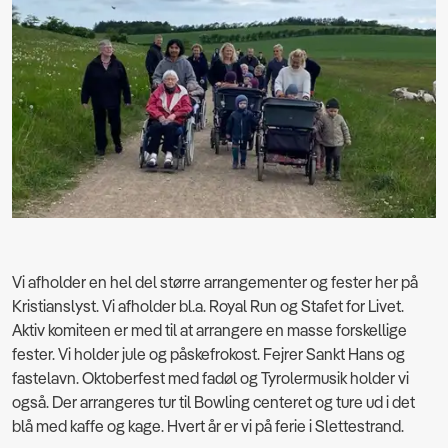
Vi afholder en hel del større arrangementer og fester her på
Kristianslyst. Vi afholder bl.a. Royal Run og Stafet for Livet.
Aktiv komiteen er med til at arrangere en masse forskellige
fester. Vi holder jule og påskefrokost. Fejrer Sankt Hans og
fastelavn. Oktoberfest med fadøl og Tyrolermusik holder vi
også. Der arrangeres tur til Bowling centeret og ture ud i det
blå med kaffe og kage. Hvert år er vi på ferie i Slettestrand.