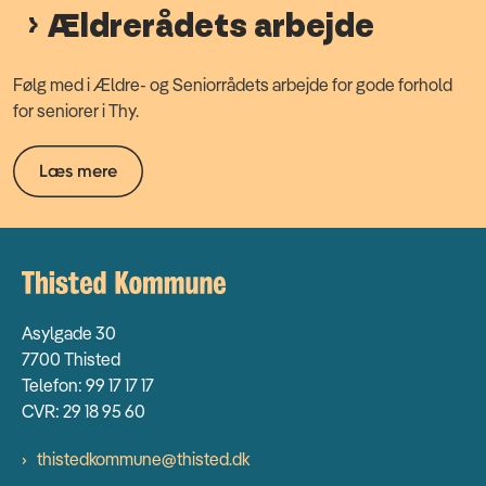
Ældrerådets arbejde
Følg med i Ældre- og Seniorrådets arbejde for gode forhold
for seniorer i Thy.
Læs mere
Asylgade 30
7700 Thisted
Telefon: 99 17 17 17
CVR: 29 18 95 60
thistedkommune@thisted.dk