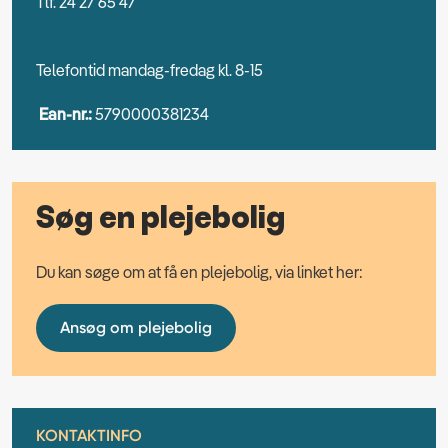
Tlf. 24 27 65 47
Telefontid mandag-fredag kl. 8-15
Ean-nr.:
5790000381234
Søg en plejebolig
Du kan søge om at få en plejebolig, via linket her:
Ansøg om plejebolig
KONTAKTINFO