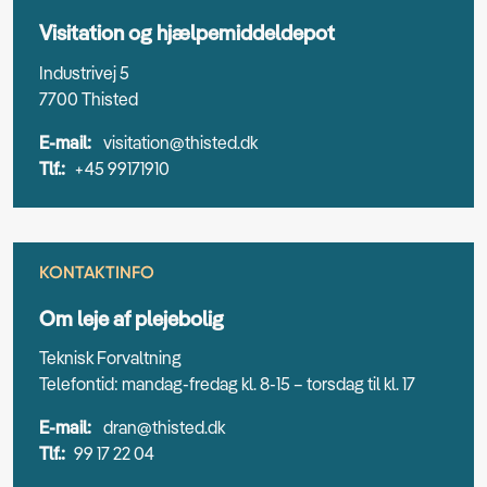
Visitation og hjælpemiddeldepot
Industrivej 5
7700 Thisted
E-mail:
visitation@thisted.dk
Tlf.:
+45 99171910
KONTAKTINFO
Om leje af plejebolig
Teknisk Forvaltning
Telefontid: mandag-fredag kl. 8-15 – torsdag til kl. 17
E-mail:
dran@thisted.dk
Tlf.:
99 17 22 04