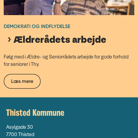
DEMOKRATI OG INDFLYDELSE
Ældrerådets arbejde
Følg med i Ældre- og Seniorrådets arbejde for gode forhold
for seniorer i Thy.
Læs mere
Asylgade 30
7700 Thisted