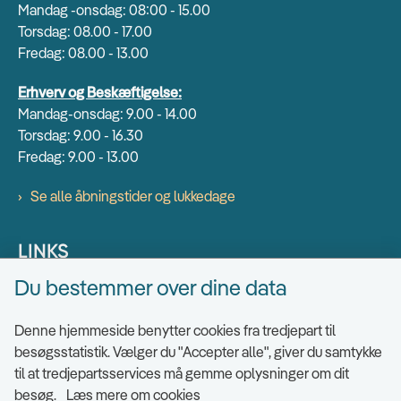
Mandag -onsdag: 08:00 - 15.00
Torsdag: 08.00 - 17.00
Fredag: 08.00 - 13.00
Erhverv og Beskæftigelse:
Mandag-onsdag: 9.00 - 14.00
Torsdag: 9.00 - 16.30
Fredag: 9.00 - 13.00
Se alle åbningstider og lukkedage
LINKS
Du bestemmer over dine data
Find EAN numre
Send sikkert
Denne hjemmeside benytter cookies fra tredjepart til
Tilgængelighedserklæring
besøgsstatistik. Vælger du "Accepter alle", giver du samtykke
til at tredjepartsservices må gemme oplysninger om dit
Cookies
besøg.
Læs mere om cookies