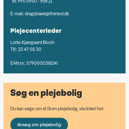
tlf. 99173950 - tryk 2)
E-mail:
dragsbaek@thisted.dk
Plejecenterleder
Lotte Kjærgaard Bloch
Tlf.: 23 47 05 30
EAN.nr.: 5790000381241
Søg en plejebolig
Du kan søge om at få en plejebolig, via linket her:
Ansøg om plejebolig