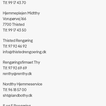
Tlf. 99 17 43 70
Hjemmeplejen Midtthy
Vorupørvej 166
7700 Thisted
Tlf. 99 17 43 50
Thisted Rengøring
Tlf. 97 92 46 92
info@thistedrengoering.dk
Rengøringsfirmaet Thy
Tlf. 97 92 69 69
renthy@renthy.dk
Nordthy Hjemmeservice
Tlf. 96 18 57 00
sht@landbothy.dk
S og F Rengøring