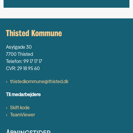
Asylgade 30
7700 Thisted
Telefon: 99 17 17 17
CVR: 29 18 95 60
thistedkommune@thisted.dk
Til medarbejdere
Skift kode
TeamViewer
ÅBNINGSTIDER