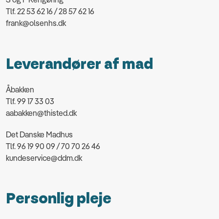
Tlf. 22 53 62 16 / 28 57 62 16
frank@olsenhs.dk
Leverandører af mad
Åbakken
Tlf. 99 17 33 03
aabakken@thisted.dk
Det Danske Madhus
Tlf. 96 19 90 09 / 70 70 26 46
kundeservice@ddm.dk
Personlig pleje