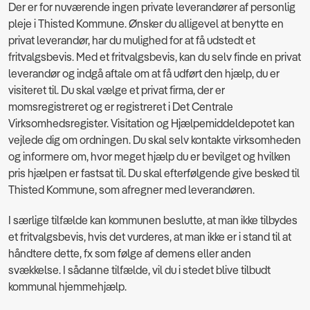
Der er for nuværende ingen private leverandører af personlig
pleje i Thisted Kommune. Ønsker du alligevel at benytte en
privat leverandør, har du mulighed for at få udstedt et
fritvalgsbevis. Med et fritvalgsbevis, kan du selv finde en privat
leverandør og indgå aftale om at få udført den hjælp, du er
visiteret til. Du skal vælge et privat firma, der er
momsregistreret og er registreret i Det Centrale
Virksomhedsregister. Visitation og Hjælpemiddeldepotet kan
vejlede dig om ordningen. Du skal selv kontakte virksomheden
og informere om, hvor meget hjælp du er bevilget og hvilken
pris hjælpen er fastsat til. Du skal efterfølgende give besked til
Thisted Kommune, som afregner med leverandøren.
I særlige tilfælde kan kommunen beslutte, at man ikke tilbydes
et fritvalgsbevis, hvis det vurderes, at man ikke er i stand til at
håndtere dette, fx som følge af demens eller anden
svækkelse. I sådanne tilfælde, vil du i stedet blive tilbudt
kommunal hjemmehjælp.