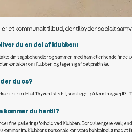
er et kommunalt tilbud, der tilbyder socialt sam
liver du en del af klubben:
takte din sagsbehandler og sammen med ham eller hende finde ud a
er kontakter os i Klubben og tager sig af det praktiske.
nder du os?
kaler er en del af Thyværkstedet, som ligger på Kronborgvej 113 i T
 kommer du hertil?
er der fine parkeringsforhold ved Klubben. Bor du længere væk, end 
du kommer fra. Klubbens personale kan være behjælpelig med at find