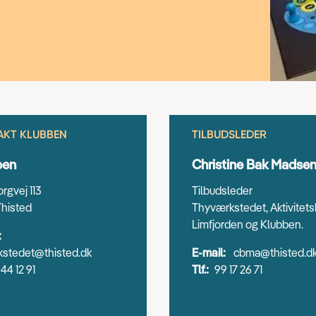
AKT KLUBBEN
TILBUDSLEDER
ben
Christine Bak Madse
rgvej 113
Tilbudsleder
histed
Thyværkstedet, Aktivitet
Limfjorden og Klubben.
:
kstedet@thisted.dk
E-mail:
cbma@thisted.d
 44 12 91
Tlf.:
99 17 26 71