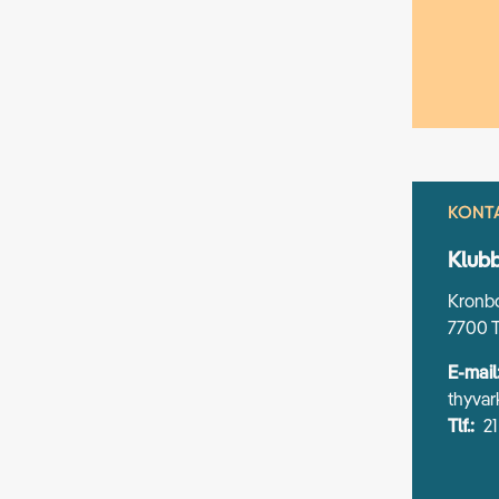
KONT
Klub
Kronbo
7700 T
E-mail
thyvar
Tlf.:
21