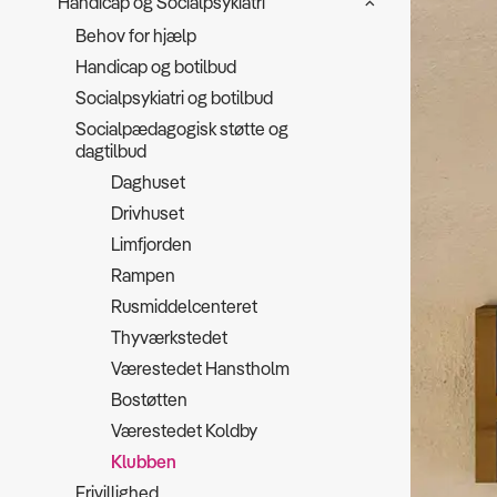
Handicap og Socialpsykiatri
Behov for hjælp
Handicap og botilbud
Socialpsykiatri og botilbud
Socialpædagogisk støtte og
dagtilbud
Daghuset
Drivhuset
Limfjorden
Rampen
Rusmiddelcenteret
Thyværkstedet
Værestedet Hanstholm
Bostøtten
Værestedet Koldby
Klubben
Frivillighed