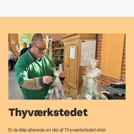
Thyværkstedet
Er du ikke allerede en del af Thyværkstedet eller