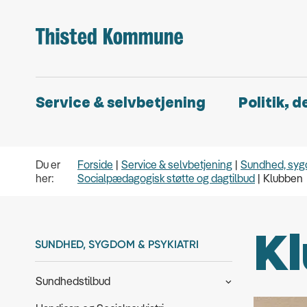
Service & selvbetjening
Politik, 
Du er
Forside
Service & selvbetjening
Sundhed, sygd
her:
Socialpædagogisk støtte og dagtilbud
Klubben
K
SUNDHED, SYGDOM & PSYKIATRI
Sundhedstilbud