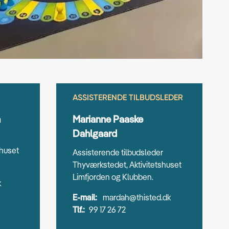
ASSISTERENDE TILBUDSLEDER
n
Marianne Paaske
Dahlgaard
shuset
Assisterende tilbudsleder
Thyværkstedet, Aktivitetshuset
Limfjorden og Klubben.
k
E-mail:
mardah@thisted.dk
Tlf.:
99 17 26 72