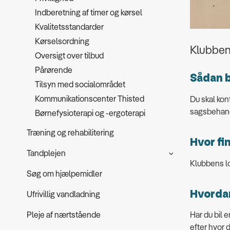
Indberetning af timer og kørsel
Kvalitetsstandarder
Kørselsordning
Klubben 
Oversigt over tilbud
Pårørende
Sådan b
Tilsyn med socialområdet
Kommunikationscenter Thisted
Du skal kon
sagsbehandl
Børnefysioterapi og -ergoterapi
Træning og rehabilitering
Hvor fi
Tandplejen
Klubbens lo
Søg om hjælpemidler
Hvordan
Ufrivillig vandladning
Pleje af nærtstående
Har du bil 
efter hvor 