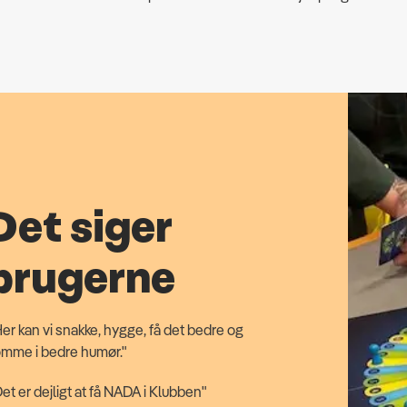
Det siger
brugerne
er kan vi snakke, hygge, få det bedre og
omme i bedre humør."
et er dejligt at få NADA i Klubben"