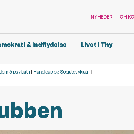
NYHEDER
OM K
demokrati & indflydelse
Livet i Thy
om & psykiatri
Handicap og Socialpsykiatri
lubben