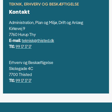
TEKNIK, ERHVERV OG BESKÆFTIGELSE
Kontakt
Administration, Plan og Miljø, Drift og Anlæg
Kirkevej 9
7760 Hurup Thy
E-mail:
teknisk@thisted.dk
Tlf.:
99 17 17 17
Erhverv og Beskæftigelse
Skolegade 4C
7700 Thisted
Tlf.:
99 17 17 17