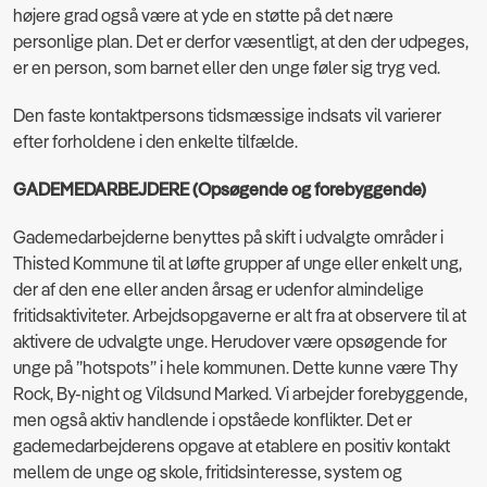
højere grad også være at yde en støtte på det nære
personlige plan. Det er derfor væsentligt, at den der udpeges,
er en person, som barnet eller den unge føler sig tryg ved.
Den faste kontaktpersons tidsmæssige indsats vil varierer
efter forholdene i den enkelte tilfælde.
GADEMEDARBEJDERE (Opsøgende og forebyggende)
Gademedarbejderne benyttes på skift i udvalgte områder i
Thisted Kommune til at løfte grupper af unge eller enkelt ung,
der af den ene eller anden årsag er udenfor almindelige
fritidsaktiviteter. Arbejdsopgaverne er alt fra at observere til at
aktivere de udvalgte unge. Herudover være opsøgende for
unge på ”hotspots” i hele kommunen. Dette kunne være Thy
Rock, By-night og Vildsund Marked. Vi arbejder forebyggende,
men også aktiv handlende i opståede konflikter. Det er
gademedarbejderens opgave at etablere en positiv kontakt
mellem de unge og skole, fritidsinteresse, system og