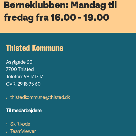
Børneklubben: Mandag til
fredag fra 16.00 - 19.00
Asylgade 30
7700 Thisted
Telefon: 99 17 17 17
CVR: 29 18 95 60
thistedkommune@thisted.dk
Til medarbejdere
Skift kode
TeamViewer