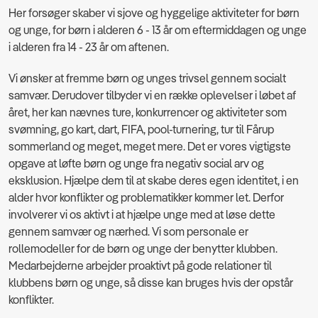
Her forsøger skaber vi sjove og hyggelige aktiviteter for børn
og unge, for børn i alderen 6 - 13 år om eftermiddagen og unge
i alderen fra 14 - 23 år om aftenen.
Vi ønsker at fremme børn og unges trivsel gennem socialt
samvær. Derudover tilbyder vi en række oplevelser i løbet af
året, her kan nævnes ture, konkurrencer og aktiviteter som
svømning, go kart, dart, FIFA, pool-turnering, tur til Fårup
sommerland og meget, meget mere. Det er vores vigtigste
opgave at løfte børn og unge fra negativ social arv og
eksklusion. Hjælpe dem til at skabe deres egen identitet, i en
alder hvor konflikter og problematikker kommer let. Derfor
involverer vi os aktivt i at hjælpe unge med at løse dette
gennem samvær og nærhed. Vi som personale er
rollemodeller for de børn og unge der benytter klubben.
Medarbejderne arbejder proaktivt på gode relationer til
klubbens børn og unge, så disse kan bruges hvis der opstår
konflikter.