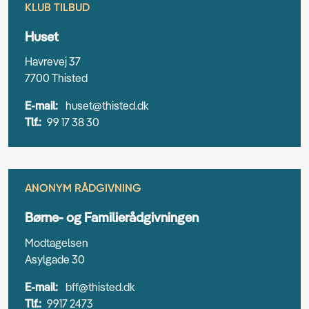
KLUB TILBUD
Huset
Havrevej 37
7700 Thisted
E-mail:
huset@thisted.dk
Tlf.:
99 17 38 30
ANONYM RÅDGIVNING
Børne- og Familierådgivningen
Modtagelsen
Asylgade 30
E-mail:
bff@thisted.dk
Tlf.:
9917 2473