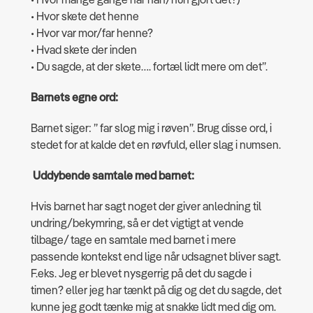
• Hvor skete det henne
• Hvor var mor/far henne?
• Hvad skete der inden
• Du sagde, at der skete…. fortæl lidt mere om det”.
Barnets egne ord:
Barnet siger: ” far slog mig i røven”. Brug disse ord, i
stedet for at kalde det en røvfuld, eller slag i numsen.
Uddybende samtale med barnet:
Hvis barnet har sagt noget der giver anledning til
undring/bekymring, så er det vigtigt at vende
tilbage/ tage en samtale med barnet i mere
passende kontekst end lige når udsagnet bliver sagt.
F.eks. Jeg er blevet nysgerrig på det du sagde i
timen? eller jeg har tænkt på dig og det du sagde, det
kunne jeg godt tænke mig at snakke lidt med dig om.