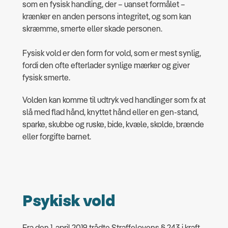
som en fysisk handling, der – uanset formålet –
krænker en anden persons integritet, og som kan
skræmme, smerte eller skade personen.
Fysisk vold er den form for vold, som er mest synlig,
fordi den ofte efterlader synlige mærker og giver
fysisk smerte.
Volden kan komme til udtryk ved handlinger som fx at
slå med flad hånd, knyttet hånd eller en gen-stand,
sparke, skubbe og ruske, bide, kvæle, skolde, brænde
eller forgifte barnet.
Psykisk vold
Fra den 1. april 2019 trådte Straffelovens § 243 i kraft.