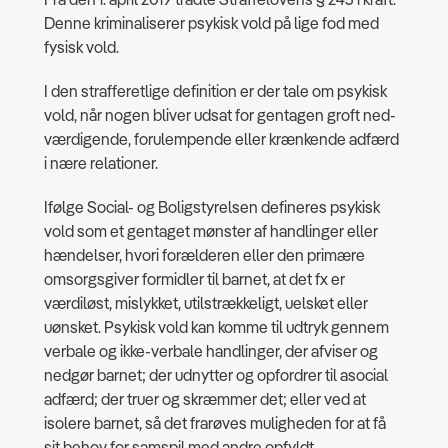
Denne kriminaliserer psykisk vold på lige fod med
fysisk vold.
I den strafferetlige definition er der tale om psykisk
vold, når nogen bliver udsat for gentagen groft ned-
værdigende, forulempende eller krænkende adfærd
i nære relationer.
Ifølge Social- og Boligstyrelsen defineres psykisk
vold som et gentaget mønster af handlinger eller
hændelser, hvori forælderen eller den primære
omsorgsgiver formidler til barnet, at det fx er
værdiløst, mislykket, utilstrækkeligt, uelsket eller
uønsket. Psykisk vold kan komme til udtryk gennem
verbale og ikke-verbale handlinger, der afviser og
nedgør barnet; der udnytter og opfordrer til asocial
adfærd; der truer og skræmmer det; eller ved at
isolere barnet, så det frarøves muligheden for at få
sit behov for samspil med andre opfyldt.