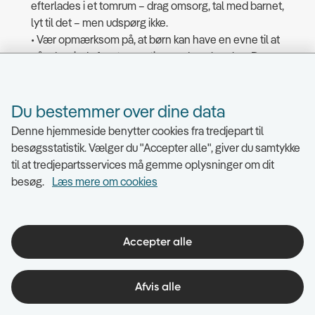
efterlades i et tomrum – drag omsorg, tal med barnet,
lyt til det – men udspørg ikke.
• Vær opmærksom på, at børn kan have en evne til at
gå ud og ind af en traumatiserende oplevelse. De
skal have mulighed for at indgå i børnegruppen uden
der tages unødvendige særlige
hensyn.
Du bestemmer over dine data
• Hold stadig øje med barnets trivsel, selvom andre
Denne hjemmeside benytter cookies fra tredjepart til
fagpersoner er involveret.
besøgsstatistik. Vælger du "Accepter alle", giver du samtykke
til at tredjepartsservices må gemme oplysninger om dit
besøg.
Læs mere om cookies
Når Børne- og
Accepter alle
Familierådgivningen
modtager underretning
Afvis alle