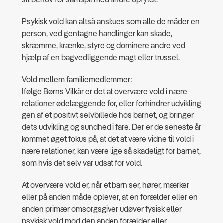
Psykisk vold kan altså anskues som alle de måder en
person, ved gentagne handlinger kan skade,
skræmme, krænke, styre og dominere andre ved
hjælp af en bagvedliggende magt eller trussel.
Vold mellem familiemedlemmer:
Ifølge Børns Vilkår er det at overvære vold i nære
relationer ødelæggende for, eller forhindrer udvikling
gen af et positivt selvbillede hos barnet, og bringer
dets udvikling og sundhed i fare. Der er de seneste år
kommet øget fokus på, at det at være vidne til vold i
nære relationer, kan være lige så skadeligt for barnet,
som hvis det selv var udsat for vold.
At overvære vold er, når et barn ser, hører, mærker
eller på anden måde oplever, at en forælder eller en
anden primær omsorgsgiver udøver fysisk eller
psykisk vold mod den anden forælder eller