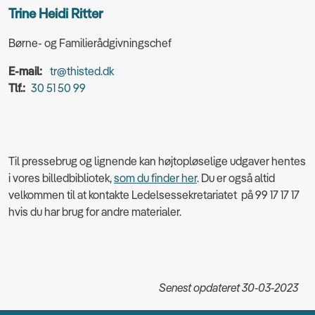
Trine Heidi Ritter
Børne- og Familierådgivningschef
E-mail:
tr@thisted.dk
Tlf.:
30 51 50 99
Til pressebrug og lignende kan højtopløselige udgaver hentes
i vores billedbibliotek,
som du finder her
. Du er også altid
velkommen til at kontakte Ledelsessekretariatet på 99 17 17 17
hvis du har brug for andre materialer.
Senest opdateret 30-03-2023