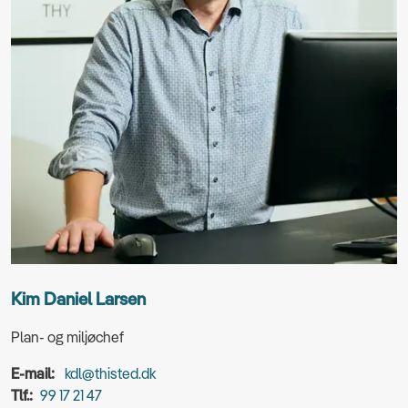
Kim Daniel Larsen
Plan- og miljøchef
E-mail:
kdl@thisted.dk
Tlf.:
99 17 21 47