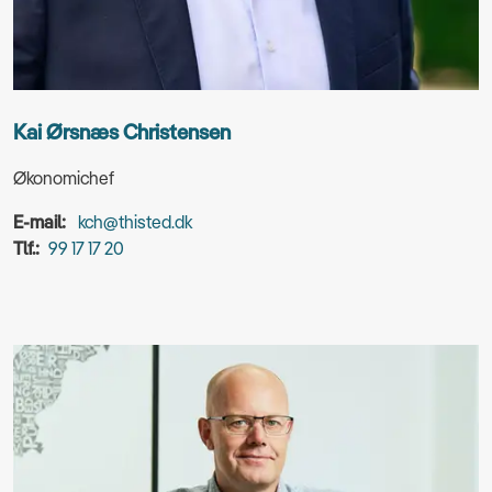
Kai Ørsnæs Christensen
Økonomichef
E-mail:
kch@thisted.dk
Tlf.:
99 17 17 20