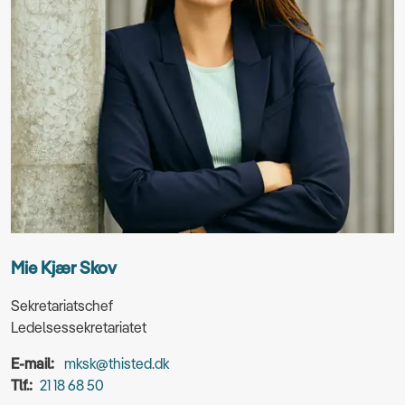
Mie Kjær Skov
Sekretariatschef
Ledelsessekretariatet
E-mail:
mksk@thisted.dk
Tlf.:
21 18 68 50