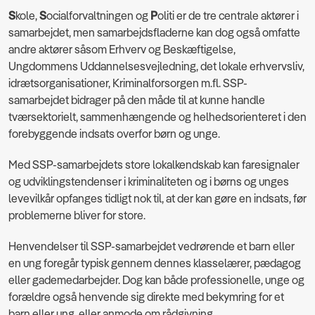
S
kole,
S
ocialforvaltningen og
P
oliti er de tre centrale aktører i
samarbejdet, men samarbejdsfladerne kan dog også omfatte
andre aktører såsom Erhverv og Beskæftigelse,
Ungdommens Uddannelsesvejledning, det lokale erhvervsliv,
idrætsorganisationer, Kriminalforsorgen m.fl. SSP-
samarbejdet bidrager på den måde til at kunne handle
tværsektorielt, sammenhængende og helhedsorienteret i den
forebyggende indsats overfor børn og unge.
Med SSP-samarbejdets store lokalkendskab kan faresignaler
og udviklingstendenser i kriminaliteten og i børns og unges
levevilkår opfanges tidligt nok til, at der kan gøre en indsats, før
problemerne bliver for store.
Henvendelser til SSP-samarbejdet vedrørende et barn eller
en ung foregår typisk gennem dennes klasselærer, pædagog
eller gademedarbejder. Dog kan både professionelle, unge og
forældre også henvende sig direkte med bekymring for et
barn eller ung, eller anmode om rådgivning.