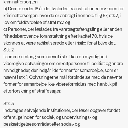
kriminalforsorgen
b) Dømte under 18 år, der løslades fra institutioner m.v. uden for
kriminalforsorgen, hvor de er anbragt i henhold til § 87, stk.2, i
lov om fuldbyrdelse af straf m.v. og
c) Personer, der løslades fra varetægtsfængsling eller anden
frihedsberøvende foranstaltning efter kapitel 70, hvis de
skønnes at være radikaliserede eller i risiko for at blive det.
Stk. 2
I samme omfang som nævnt i stk. 1 kan en myndighed
videregive oplysninger om enkeltpersoner til politiet og andre
myndigheder, der indgår i de former for samarbejde, som er
nævnt i stk. 1. Oplysningerne må i forbindelse med de nævnte
former for samarbejde ikke videreformidles med henblik på
efterforskning af straffesager.
Stk. 3
Inddrages selvejende institutioner, der løser opgaver for det
offentlige inden for social-, og undervisnings- og
beskæftigelsesområdet eller social- og