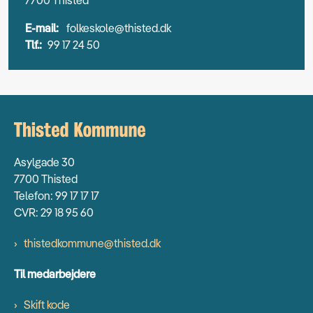
E-mail:
folkeskole@thisted.dk
Tlf.:
99 17 24 50
Asylgade 30
7700 Thisted
Telefon: 99 17 17 17
CVR: 29 18 95 60
thistedkommune@thisted.dk
Til medarbejdere
Skift kode