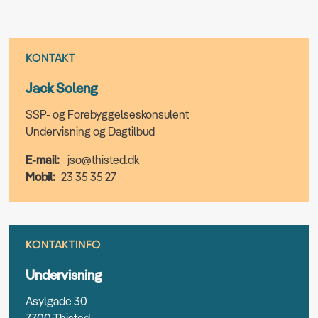
KONTAKT
Jack Soleng
SSP- og Forebyggelseskonsulent
Undervisning og Dagtilbud
E-mail:
jso@thisted.dk
Mobil:
23 35 35 27
KONTAKTINFO
Undervisning
Asylgade 30
7700 Thisted