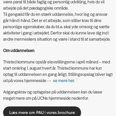
være parat til både faglig og personlig udvikling, hvis du vil
arbejde på det pædagogiske område.
Til gengæld får du en stærk uddannelse, hvor leg og ansvar
går hånd i hånd. Det er et arbejde, som stiller krav til dine
personlige egenskaber, da du bl.a. skal yde omsorg og sætte
aktiviteter i gang i arbejdet. Derfor skal du kunne leve dig ind i
andre menneskers situation og være i stand til at samarbejde.
Om uddannelsen
Thisted kommune opslår elevstillingerne i april måned – med
start omkring 1. august hvert år. Thisted kommune har kun
optag til uddannelsen en gang årligt. Stillingsopslag bliver lagt
ud på vores hjemmeside -
se mere her
.
Adgangskrav og optagelse på uddannelsen kan du læse
meget mere om på UCNs hjemmeside nedenfor.
Læs mere om PAU i vores brochure