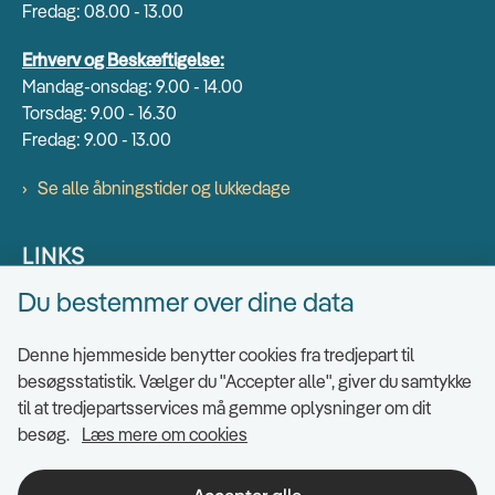
Fredag: 08.00 - 13.00
Erhverv og Beskæftigelse:
Mandag-onsdag: 9.00 - 14.00
Torsdag: 9.00 - 16.30
Fredag: 9.00 - 13.00
Se alle åbningstider og lukkedage
LINKS
Du bestemmer over dine data
Find EAN numre
Send sikkert
Denne hjemmeside benytter cookies fra tredjepart til
Tilgængelighedserklæring
besøgsstatistik. Vælger du "Accepter alle", giver du samtykke
til at tredjepartsservices må gemme oplysninger om dit
Cookies
besøg.
Læs mere om cookies
Ris og ros til hjemmesiden
Indsigt i datahåndtering