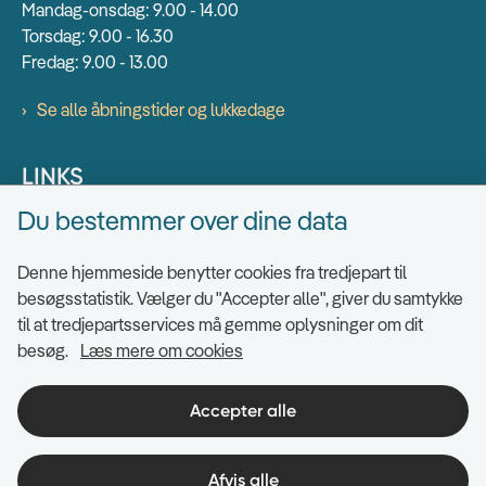
Mandag-onsdag: 9.00 - 14.00
Torsdag: 9.00 - 16.30
Fredag: 9.00 - 13.00
Se alle åbningstider og lukkedage
LINKS
Du bestemmer over dine data
Find EAN numre
Send sikkert
Denne hjemmeside benytter cookies fra tredjepart til
Tilgængelighedserklæring
besøgsstatistik. Vælger du "Accepter alle", giver du samtykke
til at tredjepartsservices må gemme oplysninger om dit
Cookies
besøg.
Læs mere om cookies
Ris og ros til hjemmesiden
Indsigt i datahåndtering
Accepter alle
Afvis alle