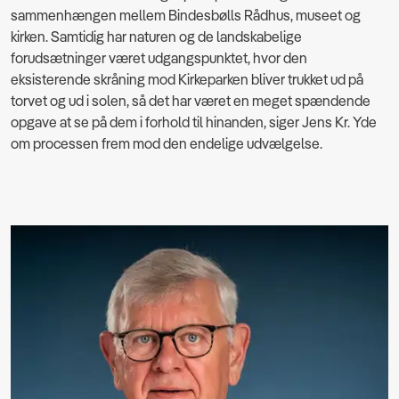
sammenhængen mellem Bindesbølls Rådhus, museet og
kirken. Samtidig har naturen og de landskabelige
forudsætninger været udgangspunktet, hvor den
eksisterende skråning mod Kirkeparken bliver trukket ud på
torvet og ud i solen, så det har været en meget spændende
opgave at se på dem i forhold til hinanden, siger Jens Kr. Yde
om processen frem mod den endelige udvælgelse.