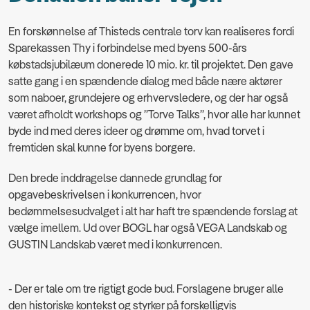
En forskønnelse af Thisteds centrale torv kan realiseres fordi
Sparekassen Thy i forbindelse med byens 500-års
købstadsjubilæum donerede 10 mio. kr. til projektet. Den gave
satte gang i en spændende dialog med både nære aktører
som naboer, grundejere og erhvervsledere, og der har også
været afholdt workshops og ”Torve Talks”, hvor alle har kunnet
byde ind med deres ideer og drømme om, hvad torvet i
fremtiden skal kunne for byens borgere.
Den brede inddragelse dannede grund­lag for
opgavebeskrivelsen i konkurrencen, hvor
bedømmelsesudvalget i alt har haft tre spændende forslag at
vælge imellem. Ud over BOGL har også VEGA Landskab og
GUSTIN Landskab været med i konkurrencen.
- Der er tale om tre rigtigt gode bud. Forslagene bruger alle
den historiske kontekst og styrker på forskelligvis