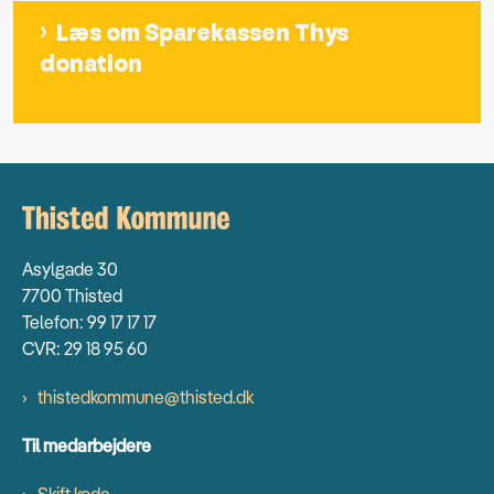
Læs om Sparekassen Thys
donation
Asylgade 30
7700 Thisted
Telefon: 99 17 17 17
CVR: 29 18 95 60
thistedkommune@thisted.dk
Til medarbejdere