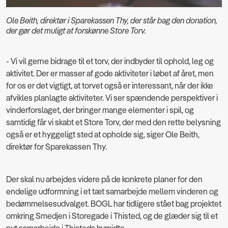
Ole Beith, direktør i Sparekassen Thy, der står bag den donation,
der gør det muligt at forskønne Store Torv.
- Vi vil gerne bidrage til et torv, der indbyder til ophold, leg og
aktivitet. Der er masser af gode aktiviteter i løbet af året, men
for os er det vigtigt, at torvet også er interessant, når der ikke
afvikles planlagte aktiviteter. Vi ser spændende perspektiver i
vinderforslaget, der bringer mange elementer i spil, og
samtidig får vi skabt et Store Torv, der med den rette belysning
også er et hyggeligt sted at opholde sig, siger Ole Beith,
direktør for Sparekassen Thy.
Der skal nu arbejdes videre på de konkrete planer for den
endelige udformning i et tæt samarbejde mellem vinderen og
bedømmelsesudvalget. BOGL har tidligere stået bag projektet
omkring Smedjen i Storegade i Thisted, og de glæder sig til et
nyt samarbejde i Thisteds bymidte.