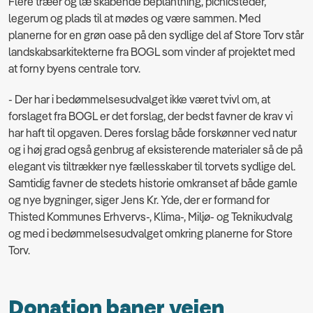
Flere træer og læ skabende beplantning, picnicsteder,
legerum og plads til at mødes og være sammen. Med
planerne for en grøn oase på den sydlige del af Store Torv står
landskabsarkitekterne fra BOGL som vinder af projektet med
at forny byens centrale torv.
- Der har i bedømmelsesudvalget ikke været tvivl om, at
forslaget fra BOGL er det forslag, der bedst favner de krav vi
har haft til opgaven. Deres forslag både forskønner ved natur
og i høj grad også genbrug af eksisterende materialer så de på
elegant vis tiltrækker nye fællesskaber til torvets sydlige del.
Samtidig favner de stedets historie omkranset af både gamle
og nye bygninger, siger Jens Kr. Yde, der er formand for
Thisted Kommunes Erhvervs-, Klima-, Miljø- og Teknikudvalg
og med i bedømmelsesudvalget omkring planerne for Store
Torv.
Donation baner vejen