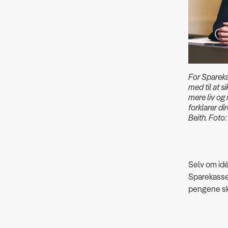
For Sparekas
med til at s
mere liv og 
forklarer di
Beith. Foto:
Selv om idé
Sparekasse
pengene sk