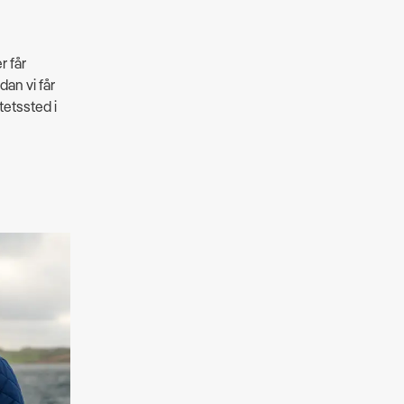
r får
dan vi får
tetssted i