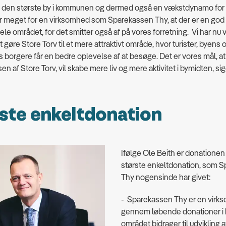
er den største by i kommunen og dermed også en vækstdynamo for 
 meget for en virksomhed som Sparekassen Thy, at der er en god 
hele området, for det smitter også af på vores forretning. Vi har nu v
at gøre Store Torv til et mere attraktivt område, hvor turister, byens 
orgere får en bedre oplevelse af at besøge. Det er vores mål, at
n af Store Torv, vil skabe mere liv og mere aktivitet i bymidten, sig
ste enkeltdonation
Ifølge Ole Beith er donatione
største enkeltdonation, som 
Thy nogensinde har givet:
- Sparekassen Thy er en virk
gennem løbende donationer i 
området bidrager til udvikling a