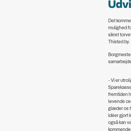
Udvi
Det kommer 
mulighed fo
sikret torve
Thisted by.
Borgmester
samarbejde
- Vi er utro
Sparekassen 
fremtiden h
levende cen
glæder os t
idéer gjort
også kan v
kommende ge