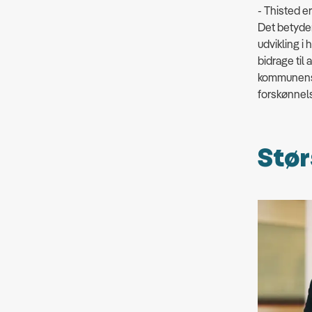
- Thisted 
Det betyder
udvikling i 
bidrage til 
kommunens b
forskønnelse
Stør