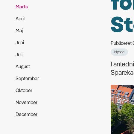
fo
Marts
St
April
Maj
Juni
Publiceret
Nyhed
Juli
I anled
August
Sparekas
September
Oktober
November
December