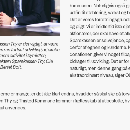
kommunen. Naturligvis også 
udlån til etablering, vækst og
Det er vores forretningsgrundl
og pligt. Vi er imidlertid ikke eje
aktionærer, der skal have et afk
Sparekassen er selvejende, og
sen Thy er det vigtigt, at være
derfor af egnen og kunderne.
ikre en fortsat udvikling og skabe
donationen giver vi noget tilb
mere aktivitet i bymidten,
rektør i Sparekassen Thy, Ole
bidrager til udvikling. Det er for
 Bertel Bolt.
naturligt, men denne gang på 
ekstraordinært niveau, siger Ol
erne er mange, er det ikke klart endnu, hvad der så skal ske på torv
n Thy og Thisted Kommune kommer i fællesskab til at beslutte, h
al anvendes.