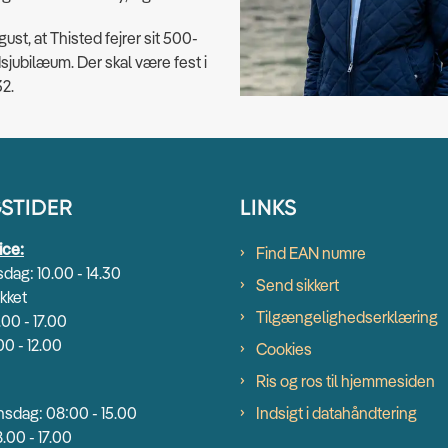
ugust, at Thisted fejrer sit 500-
sjubilæum. Der skal være fest i
32.
STIDER
LINKS
ice:
Find EAN numre
dag: 10.00 - 14.30
Send sikkert
kket
Tilgængelighedserklæring
.00 - 17.00
00 - 12.00
Cookies
Ris og ros til hjemmesiden
sdag: 08:00 - 15.00
Indsigt i datahåndtering
.00 - 17.00