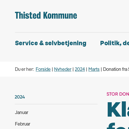
Service & selvbetjening
Politik, 
Du er her:
Forside
Nyheder
2024
Marts
Donation fra
STOR DON
2024
Kl
Januar
Februar