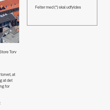
Felter med (*) skal udfyldes
Store Torv
torvet, at
g at det
ng for
: