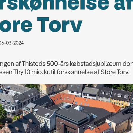
rskønnelse a
ore Torv
 06-03-2024
ningen af Thisteds 500-års købstadsjubilæum do
sen Thy 10 mio. kr. til forskønnelse af Store Torv.