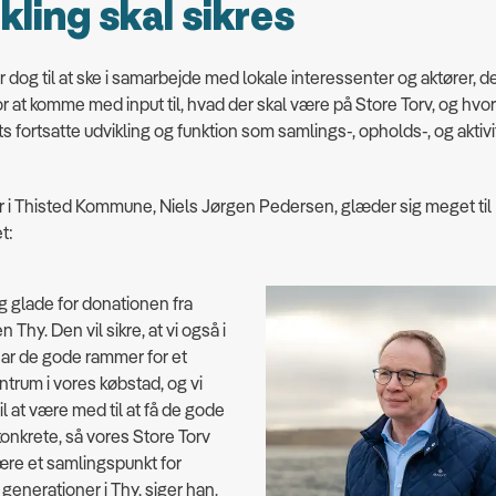
kling skal sikres
dog til at ske i samarbejde med lokale interessenter og aktører, de
r at komme med input til, hvad der skal være på Store Torv, og hvor
ts fortsatte udvikling og funktion som samlings-, opholds-, og aktivi
 i Thisted Kommune, Niels Jørgen Pedersen, glæder sig meget til
t:
lig glade for donationen fra
Thy. Den vil sikre, at vi også i
ar de gode rammer for et
trum i vores købstad, og vi
il at være med til at få de gode
 konkrete, så vores Store Torv
ære et samlingspunkt for
nerationer i Thy, siger han.