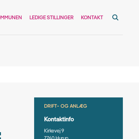
OMMUNEN
LEDIGE STILLINGER
KONTAKT
DRIFT- OG ANLÆG
Kontaktinfo
Kirkevej 9
7760 Hurup