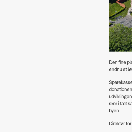
Den fine pl
endnu et løf
Sparekassen
donationen 
udviklingen
sker i tæt 
byen.
Direktør fo