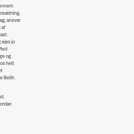
gennem
 bosætning.
ag, ansvar
t af
ast.
 ejes jo
 Med
age og
 os helt
et
e Beith.
et.
vordan