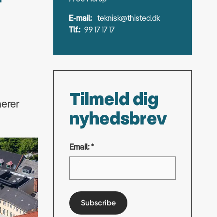
f
E-mail:
teknisk@thisted.dk
Tlf.:
99 17 17 17
Tilmeld dig
nerer
nyhedsbrev
Email: *
Subscribe