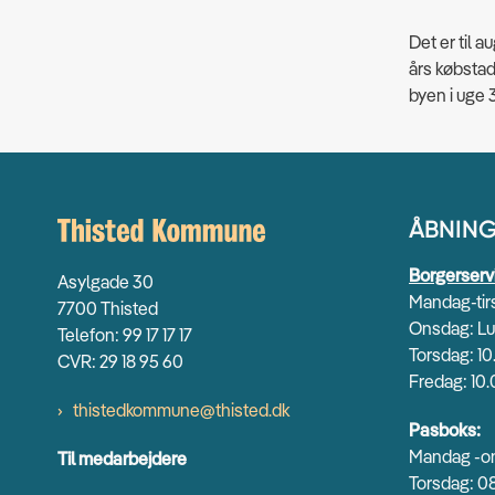
Det er til a
års købstad
byen i uge 
ÅBNING
Borgerserv
Asylgade 30
Mandag-tirs
7700 Thisted
Onsdag: Lu
Telefon: 99 17 17 17
Torsdag: 10
CVR: 29 18 95 60
Fredag: 10.
thistedkommune@thisted.dk
Pasboks:
Mandag -on
Til medarbejdere
Torsdag: 08