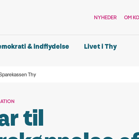
NYHEDER
OM K
demokrati & indflydelse
Livet i Thy
 Sparekassen Thy
ATION
ar til