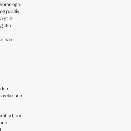
vores egn.
og positiv
algt at
og alle
er han.
n den
Sparekassen
somhed, der
hele
f