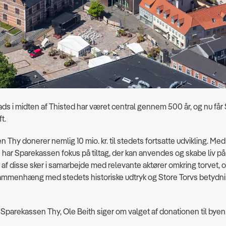
ads i midten af Thisted har været central gennem 500 år, og nu får 
t.
 Thy donerer nemlig 10 mio. kr. til stedets fortsatte udvikling. Med
har Sparekassen fokus på tiltag, der kan anvendes og skabe liv på 
 af disse sker i samarbejde med relevante aktører omkring torvet, o
sammenhæng med stedets historiske udtryk og Store Torvs betydni
r Sparekassen Thy, Ole Beith siger om valget af donationen til byen