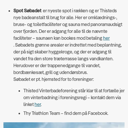
Spot Søbadet
er nyeste spot i rækken og er Thisteds
nye badeanstalt til brug for alle. Her er omklædnings-,
bruse- og toiletfaciliteter og sauna med panoramaudsigt
over fjorden. Der er adgang for alle til de nævnte
faciliteter – saunaen kan bookes mod betaling
her
. Søbadets grønne arealer er indrettet med beplantning,
der på sigt skaber hyggekroge, og der er adgang til
vandet fra den store træterrasse langs vandkanten.
Herudover er der trappenedgange til vandet,
bordbænkesæt, grill og udendørsbrus.
Søbadet er pt. hjemsted for to foreninger:
Thisted Vinterbadeforening står klar til at fortælle jer
om vinterbadning i foreningsregi – kontakt dem via
linket
her
.
Thy Triathlon Team – find dem på Facebook.