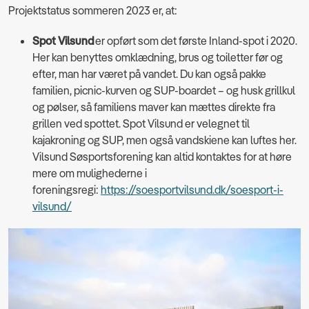
Projektstatus sommeren 2023 er, at:
Spot Vilsund
er opført som det første Inland-spot i 2020.
Her kan benyttes omklædning, brus og toiletter før og
efter, man har været på vandet. Du kan også pakke
familien, picnic-kurven og SUP-boardet – og husk grillkul
og pølser, så familiens maver kan mættes direkte fra
grillen ved spottet. Spot Vilsund er velegnet til
kajakroning og SUP, men også vandskiene kan luftes her.
Vilsund Søsportsforening kan altid kontaktes for at høre
mere om mulighederne i
foreningsregi:
https://soesportvilsund.dk/soesport-i-
vilsund/