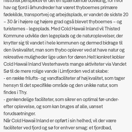
historisk perspektiv er det en spændende udvikling, for hvor
hav og fjord i århundreder har været thyboernes primære
fødekilde, transportvej og arbejdsplads, er vandet de sidste 20
– 30 år i højere og højere grad også blevet thyboernes – og
turisternes - legeplads. Med Cold Hawaii Inland vil Thisted
Kommune udvikle den legeplads og de naturoplevelser, der
knytter sig til vandet i hele kommunen og dermed bidrage til
den livskvalitet, man som thybo oplever ved at have natur og
rekreative muligheder lige uden for døren.Helt konkret kobler
Cold Hawaii Inland Vesterhavets mange aktiviteter via Vandet
Sø til de mere rolige vande i Limfjorden ved at skabe:
- en række frilufts- og vandfaciliteter af høj kvalitet, som tager
hensyn til det specifikke område og den unikke natur, som
findes i Thy.
- genkendelige faciliteter, som sikrer en optimal før-under-
efter oplevelse, og som kan bruges af alle, uanset
forudsætninger.
Når Cold Hawaii Inland er opført i sin helhed, vil der være
faciliteter ved fjord og sø for enhver smag: et fjordbad,