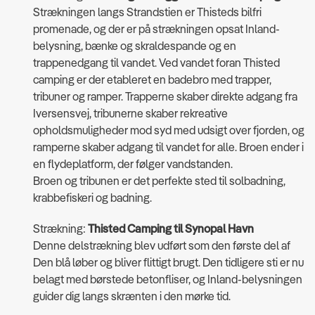
Strækningen langs Strandstien er Thisteds bilfri
promenade, og der er på strækningen opsat Inland-
belysning, bænke og skraldespande og en
trappenedgang til vandet. Ved vandet foran Thisted
camping er der etableret en badebro med trapper,
tribuner og ramper. Trapperne skaber direkte adgang fra
Iversensvej, tribunerne skaber rekreative
opholdsmuligheder mod syd med udsigt over fjorden, og
ramperne skaber adgang til vandet for alle. Broen ender i
en flydeplatform, der følger vandstanden.
Broen og tribunen er det perfekte sted til solbadning,
krabbefiskeri og badning.
Strækning:
Thisted Camping til Synopal Havn
Denne delstrækning blev udført som den første del af
Den blå løber og bliver flittigt brugt. Den tidligere sti er nu
belagt med børstede betonfliser, og Inland-belysningen
guider dig langs skrænten i den mørke tid.