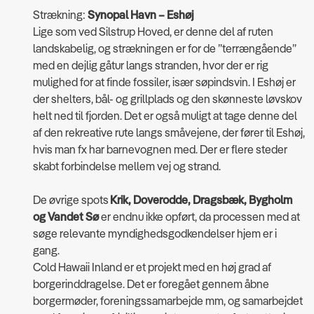
Strækning:
Synopal Havn – Eshøj
Lige som ved Silstrup Hoved, er denne del af ruten
landskabelig, og strækningen er for de ”terrængående”
med en dejlig gåtur langs stranden, hvor der er rig
mulighed for at finde fossiler, især søpindsvin. I Eshøj er
der shelters, bål- og grillplads og den skønneste løvskov
helt ned til fjorden. Det er også muligt at tage denne del
af den rekreative rute langs småvejene, der fører til Eshøj,
hvis man fx har barnevognen med. Der er flere steder
skabt forbindelse mellem vej og strand.
De øvrige spots
Krik, Doverodde, Dragsbæk, Bygholm
og Vandet Sø
er endnu ikke opført, da processen med at
søge relevante myndighedsgodkendelser hjem er i
gang.
Cold Hawaii Inland er et projekt med en høj grad af
borgerinddragelse. Det er foregået gennem åbne
borgermøder, foreningssamarbejde mm, og samarbejdet