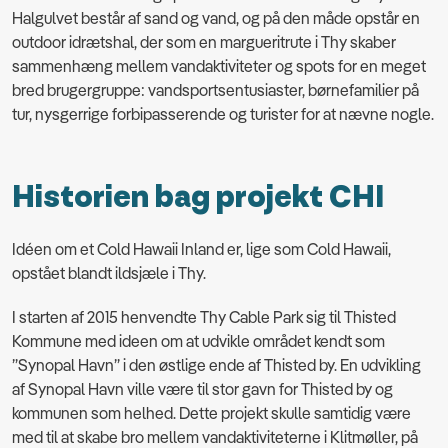
Halgulvet består af sand og vand, og på den måde opstår en
outdoor idrætshal, der som en margueritrute i Thy skaber
sammenhæng mellem vandaktiviteter og spots for en meget
bred brugergruppe: vandsportsentusiaster, børnefamilier på
tur, nysgerrige forbipasserende og turister for at nævne nogle.
Historien bag projekt CHI
Idéen om et Cold Hawaii Inland er, lige som Cold Hawaii,
opstået blandt ildsjæle i Thy.
I starten af 2015 henvendte Thy Cable Park sig til Thisted
Kommune med ideen om at udvikle området kendt som
”Synopal Havn” i den østlige ende af Thisted by. En udvikling
af Synopal Havn ville være til stor gavn for Thisted by og
kommunen som helhed. Dette projekt skulle samtidig være
med til at skabe bro mellem vandaktiviteterne i Klitmøller, på