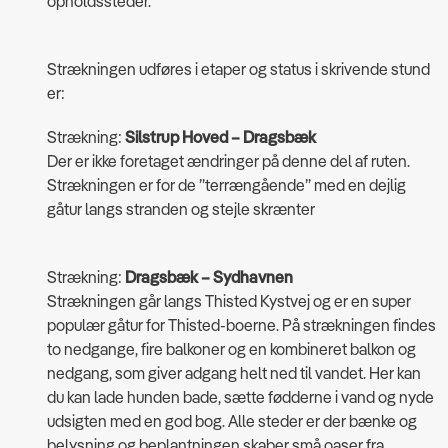
opholdssteder.
Strækningen udføres i etaper og status i skrivende stund
er:
Strækning:
Silstrup Hoved – Dragsbæk
Der er ikke foretaget ændringer på denne del af ruten.
Strækningen er for de ”terrængående” med en dejlig
gåtur langs stranden og stejle skrænter
Strækning:
Dragsbæk – Sydhavnen
Strækningen går langs Thisted Kystvej og er en super
populær gåtur for Thisted-boerne. På strækningen findes
to nedgange, fire balkoner og en kombineret balkon og
nedgang, som giver adgang helt ned til vandet. Her kan
du kan lade hunden bade, sætte fødderne i vand og nyde
udsigten med en god bog. Alle steder er der bænke og
belysning og beplantningen skaber små oaser fra