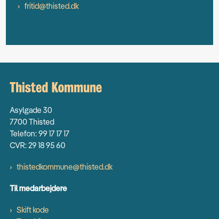
fritid@thisted.dk
Asylgade 30
7700 Thisted
Telefon: 99 17 17 17
CVR: 29 18 95 60
thistedkommune@thisted.dk
Til medarbejdere
Skift kode