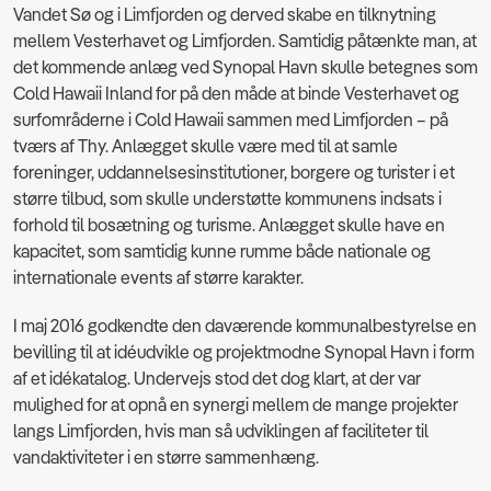
Vandet Sø og i Limfjorden og derved skabe en tilknytning
mellem Vesterhavet og Limfjorden. Samtidig påtænkte man, at
det kommende anlæg ved Synopal Havn skulle betegnes som
Cold Hawaii Inland for på den måde at binde Vesterhavet og
surfområderne i Cold Hawaii sammen med Limfjorden – på
tværs af Thy. Anlægget skulle være med til at samle
foreninger, uddannelsesinstitutioner, borgere og turister i et
større tilbud, som skulle understøtte kommunens indsats i
forhold til bosætning og turisme. Anlægget skulle have en
kapacitet, som samtidig kunne rumme både nationale og
internationale events af større karakter.
I maj 2016 godkendte den daværende kommunalbestyrelse en
bevilling til at idéudvikle og projektmodne Synopal Havn i form
af et idékatalog. Undervejs stod det dog klart, at der var
mulighed for at opnå en synergi mellem de mange projekter
langs Limfjorden, hvis man så udviklingen af faciliteter til
vandaktiviteter i en større sammenhæng.