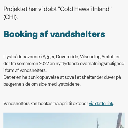
Projektet har vi døbt ”Cold Hawaii Inland"
(CHI).
Booking af vandshelters
I lystbådehavnene i Agger, Doverodde, Vilsund og Amtoft er
der fra sommeren 2022 en ny flydende overnatningsmulighed
i form af vandshelters.
Det er en helt unik oplevelse at sove i et shelter der duver på
bølgerne side om side med lystbådene.
Vandshelters kan bookes fra april til oktober
via dette link
.