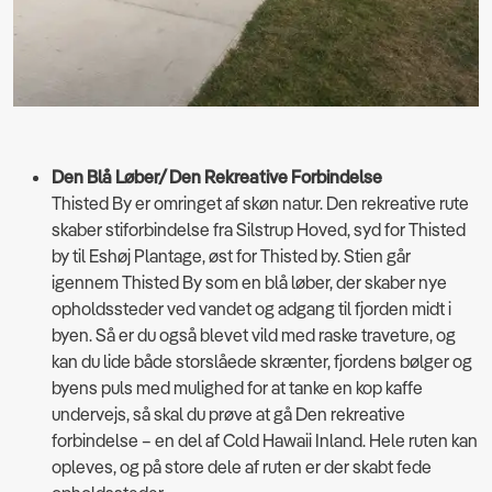
Den Blå Løber/ Den Rekreative Forbindelse
Thisted By er omringet af skøn natur. Den rekreative rute
skaber stiforbindelse fra Silstrup Hoved, syd for Thisted
by til Eshøj Plantage, øst for Thisted by. Stien går
igennem Thisted By som en blå løber, der skaber nye
opholdssteder ved vandet og adgang til fjorden midt i
byen. Så er du også blevet vild med raske traveture, og
kan du lide både storslåede skrænter, fjordens bølger og
byens puls med mulighed for at tanke en kop kaffe
undervejs, så skal du prøve at gå Den rekreative
forbindelse – en del af Cold Hawaii Inland. Hele ruten kan
opleves, og på store dele af ruten er der skabt fede