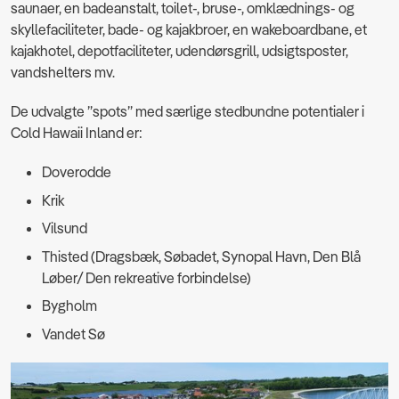
saunaer, en badeanstalt, toilet-, bruse-, omklædnings- og
skyllefaciliteter, bade- og kajakbroer, en wakeboardbane, et
kajakhotel, depotfaciliteter, udendørsgrill, udsigtsposter,
vandshelters mv.
De udvalgte ”spots” med særlige stedbundne potentialer i
Cold Hawaii Inland er:
Doverodde
Krik
Vilsund
Thisted (Dragsbæk, Søbadet, Synopal Havn, Den Blå
Løber/ Den rekreative forbindelse)
Bygholm
Vandet Sø