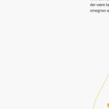
der være t
omegnen af