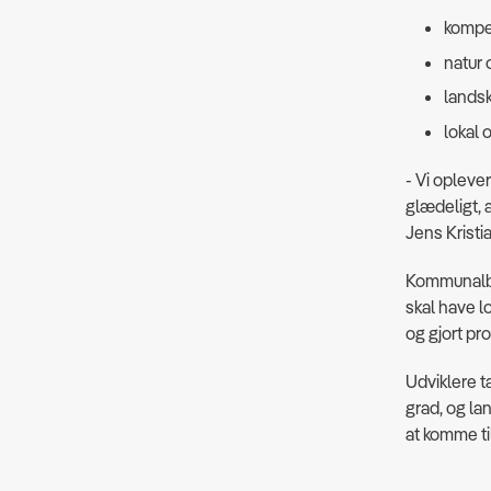
kompe
natur 
lands
lokal 
- Vi opleve
glædeligt, a
Jens Kristi
Kommunalbes
skal have l
og gjort p
Udviklere t
grad, og lan
at komme ti