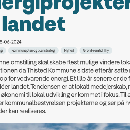
ergiprojekte
 landet
 18-06-2024
gi
Kommuneplan og planstrategi
Nyhed
Grøn Fremtid Thy
ne omstilling skal skabe flest mulige vindere loka
tionen da Thisted Kommune sidste efterår satte
p for vedvarende energi. Et lille år senere er de 
déer landet. Tendensen er at lokalt medejerskab,
økonomi til lokal udvikling er kommet i fokus. Til 
rer kommunalbestyrelsen projekterne og ser på h
er kan realiseres.