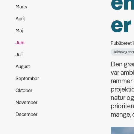
en
Marts
er
April
Maj
Juni
Publiceret
Klima og ener
Juli
Den grøn
August
var ambi
September
rammer o
projekti
Oktober
natur og 
November
priorite
mange, d
December