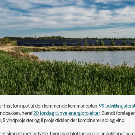
 der frist for input til den kommende kommuneplan.
99 udviklingsfors
indbakken, heraf
20 forslag til nye energiprojekter
. Blandt forslage
, 5 vindprojekter og 11 projektidéer, der kombinerer sol og vind.
r et simpelt regnestykke, hvor man blot lagde alle projektinput sam