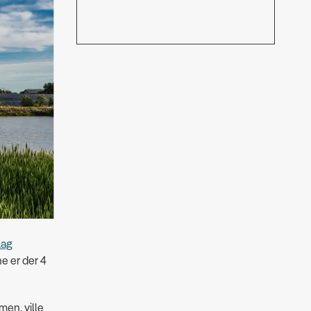
lag
ne er der 4
men, ville