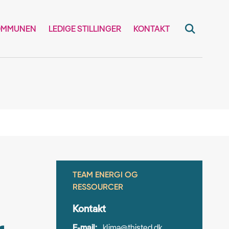
OMMUNEN
LEDIGE STILLINGER
KONTAKT
TEAM ENERGI OG
RESSOURCER
Kontakt
E-mail:
klima@thisted.dk