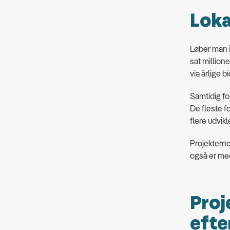
Loka
Løber man
sat million
via årlige b
Samtidig fo
De fleste f
flere udvik
Projekterne
også er med
Proje
efte