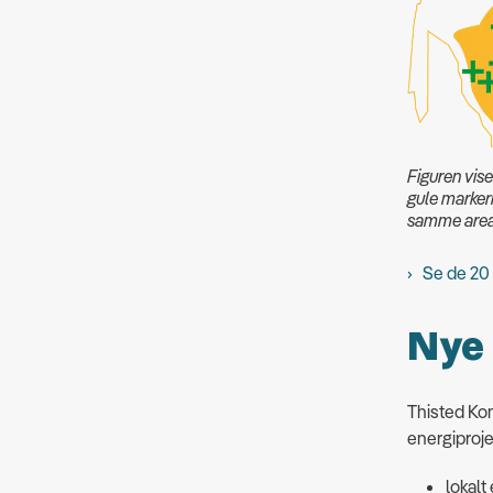
Figuren vis
gule marker
samme area
Se de 20 
Nye 
Thisted Kom
energiproje
lokalt