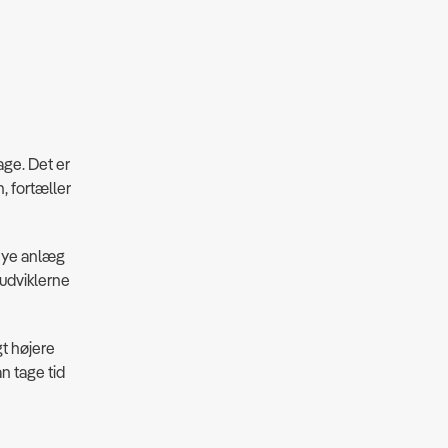
age. Det er
n, fortæller
 nye anlæg
iudviklerne
t højere
an tage tid