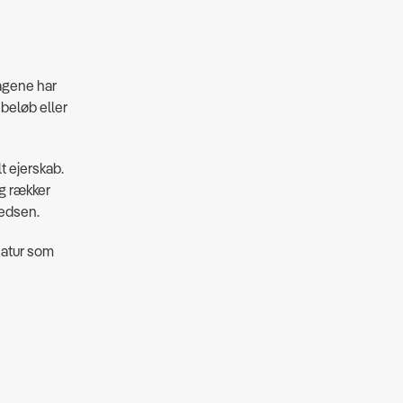
lagene har
sbeløb eller
t ejerskab.
ig rækker
redsen.
 natur som