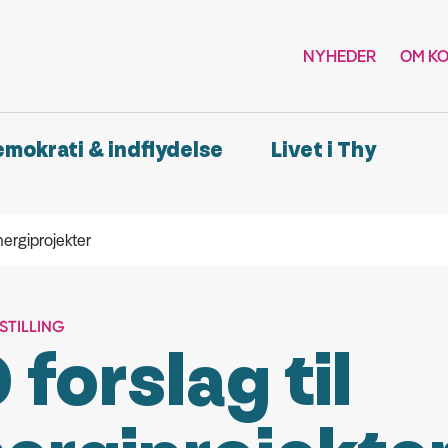
NYHEDER
OM K
demokrati & indflydelse
Livet i Thy
energiprojekter
TILLING
 forslag til