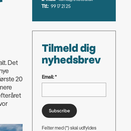
r
Tlf.:
99 17 21 25
Tilmeld dig
nyhedsbrev
lt. Det
 nye
Email: *
første 20
 mere
efteråret
vor
Subscribe
Felter med (*) skal udfyldes