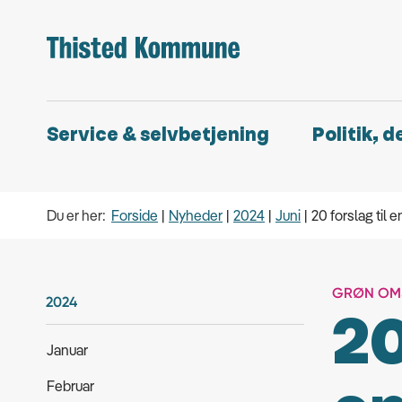
Service & selvbetjening
Politik, 
Du er her:
Forside
Nyheder
2024
Juni
20 forslag til 
GRØN OMS
2024
20
Januar
Februar