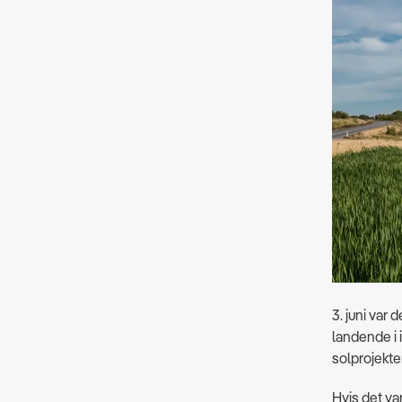
3. juni var
landende i 
solprojekter
Hvis det va