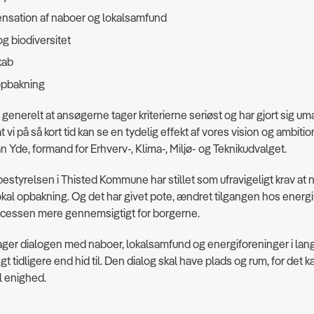
nsation af naboer og lokalsamfund
og biodiversitet
kab
opbakning
r generelt at ansøgerne tager kriterierne seriøst og har gjort sig um
t vi på så kort tid kan se en tydelig effekt af vores vision og ambitio
an Yde, formand for Erhverv-, Klima-, Miljø- og Teknikudvalget.
tyrelsen i Thisted Kommune har stillet som ufravigeligt krav at
okal opbakning. Og det har givet pote, ændret tilgangen hos energ
rocessen mere gennemsigtigt for borgerne.
ager dialogen med naboer, lokalsamfund og energiforeninger i lang
gt tidligere end hid til. Den dialog skal have plads og rum, for det k
l enighed.