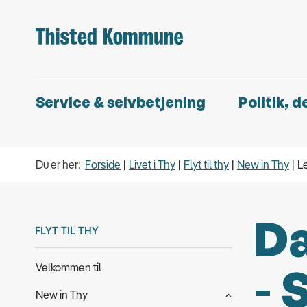
Service & selvbetjening
Politik, 
Du er her:
Forside
Livet i Thy
Flyt til thy
New in Thy
L
Da
FLYT TIL THY
Velkommen til
- 
New in Thy