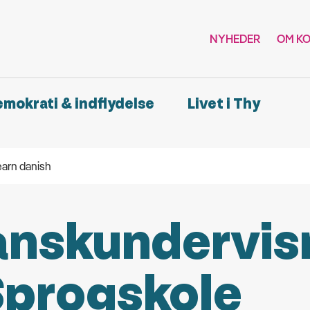
NYHEDER
OM K
demokrati & indflydelse
Livet i Thy
earn danish
nskundervis
Sprogskole