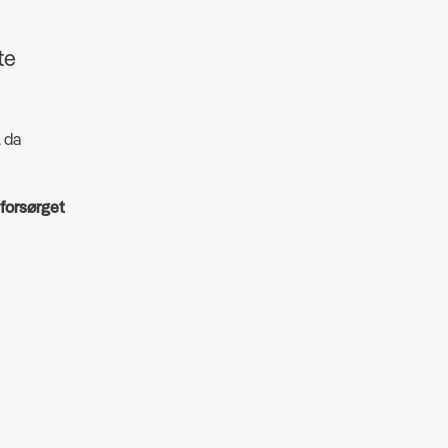
te
, da
 forsørget