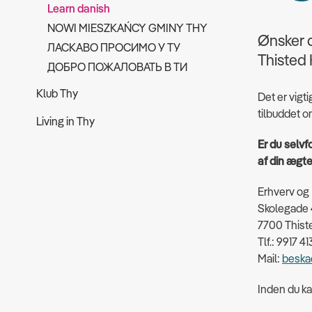
Learn danish
NOWI MIESZKAŃCY GMINY THY
Ønsker d
ЛАСКАВО ПРОСИМО У ТУ
Thisted
ДОБРО ПОЖАЛОВАТЬ В ТИ
Klub Thy
Det er vigt
tilbuddet o
Living in Thy
Er du selvf
af din ægte
Erhverv og
Skolegade
7700 Thist
Tlf.: 9917 41
Mail:
beska
Inden du k