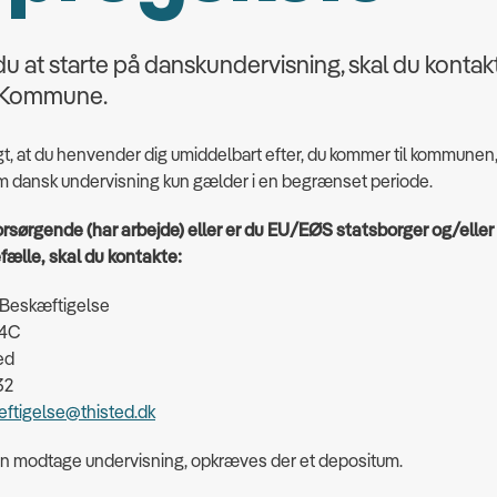
u at starte på danskundervisning, skal du kontak
 Kommune.
igt, at du henvender dig umiddelbart efter, du kommer til kommunen
m dansk undervisning kun gælder i en begrænset periode.
orsørgende (har arbejde) eller er du EU/EØS statsborger og/eller
fælle, skal du kontakte:
 Beskæftigelse
 4C
ed
32
eftigelse@thisted.dk
an modtage undervisning, opkræves der et depositum.