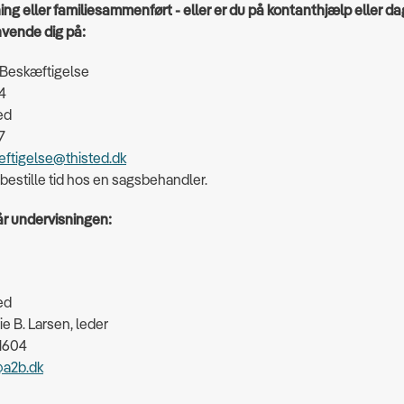
ning eller familiesammenført - eller er du på kontanthjælp eller 
nvende dig på:
 Beskæftigelse
4
ed
17
eftigelse@thisted.dk
 bestille tid hos en sagsbehandler.
år undervisningen:
ed
ie B. Larsen, leder
 1604
a2b.dk