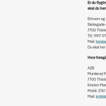
Er du flygt
skal du he
Erhverv og
Skolegade 
7700 Thist
Tlf.: 9917 17
Mail:
beska
Du skal her
Hvor foreg
A2B
Munkevej 9
7700 Thist
Kirsten Mar
Mobil: 2761
Mail:
kmbl@