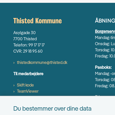
ÅBNING
Borgerserv
Asylgade 30
Mandag-tirs
7700 Thisted
Onsdag: Lu
Telefon: 99 17 17 17
Torsdag: 10
CVR: 29 18 95 60
Fredag: 10.
thistedkommune@thisted.dk
Pasboks:
Mandag -on
Til medarbejdere
Torsdag: 08
Skift kode
Fredag: 08.
TeamViewer
Erhverv og
Mandag-ons
Du bestemmer over dine data
Torsdag: 9.