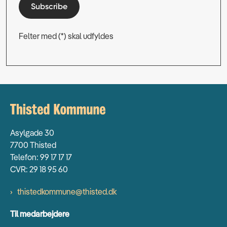
Subscribe
Felter med (*) skal udfyldes
Asylgade 30
7700 Thisted
Telefon: 99 17 17 17
CVR: 29 18 95 60
thistedkommune@thisted.dk
Til medarbejdere