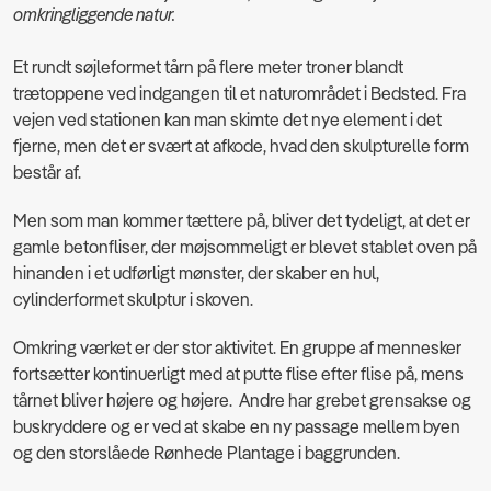
omkringliggende natur.
Et rundt søjleformet tårn på flere meter troner blandt
trætoppene ved indgangen til et naturområdet i Bedsted. Fra
vejen ved stationen kan man skimte det nye element i det
fjerne, men det er svært at afkode, hvad den skulpturelle form
består af.
Men som man kommer tættere på, bliver det tydeligt, at det er
gamle betonfliser, der møjsommeligt er blevet stablet oven på
hinanden i et udførligt mønster, der skaber en hul,
cylinderformet skulptur i skoven.
Omkring værket er der stor aktivitet. En gruppe af mennesker
fortsætter kontinuerligt med at putte flise efter flise på, mens
tårnet bliver højere og højere. Andre har grebet grensakse og
buskryddere og er ved at skabe en ny passage mellem byen
og den storslåede Rønhede Plantage i baggrunden.