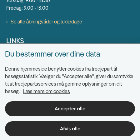
Torsdag: 9.00 - 16.30
Fredag: 9.00 - 13.00
Se alle åbningstider og lukkedage
LINKS
Du bestemmer over dine data
Find EAN numre
Send sikkert
Denne hjemmeside benytter cookies fra tredjepart til
Tilgængelighedserklæring
besøgsstatistik. Vælger du "Accepter alle", giver du samtykke
til at tredjepartsservices må gemme oplysninger om dit
Cookies
besøg.
Læs mere om cookies
Ris og ros til hjemmesiden
Indsigt i datahåndtering
Accepter alle
Afvis alle