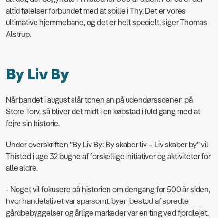
altid følelser forbundet med at spille i Thy. Det er vores
ultimative hjemmebane, og det er helt specielt, siger Thomas
Alstrup.
By Liv By
Når bandet i august slår tonen an på udendørsscenen på
Store Torv, så bliver det midt i en købstad i fuld gang med at
fejre sin historie.
Under overskriften ”By Liv By: By skaber liv – Liv skaber by” vil
Thisted i uge 32 bugne af forskellige initiativer og aktiviteter for
alle aldre.
- Noget vil fokusere på historien om dengang for 500 år siden,
hvor handelslivet var sparsomt, byen bestod af spredte
gårdbebyggelser og årlige markeder var en ting ved fjordlejet.