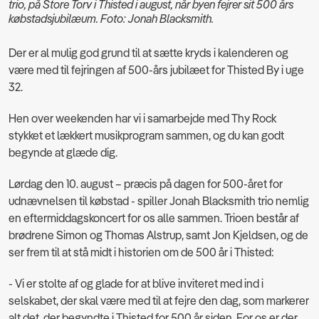
trio, på Store Torv i Thisted i august, når byen fejrer sit 500 års
købstadsjubilæum. Foto: Jonah Blacksmith.
Der er al mulig god grund til at sætte kryds i kalenderen og
være med til fejringen af 500-års jubilæet for Thisted By i uge
32.
Hen over weekenden har vi i samarbejde med Thy Rock
stykket et lækkert musikprogram sammen, og du kan godt
begynde at glæde dig.
Lørdag den 10. august – præcis på dagen for 500-året for
udnævnelsen til købstad - spiller Jonah Blacksmith trio nemlig
en eftermiddagskoncert for os alle sammen. Trioen består af
brødrene Simon og Thomas Alstrup, samt Jon Kjeldsen, og de
ser frem til at stå midt i historien om de 500 år i Thisted:
- Vi er stolte af og glade for at blive inviteret med ind i
selskabet, der skal være med til at fejre den dag, som markerer
alt det, der begyndte i Thisted for 500 år siden. For os er der