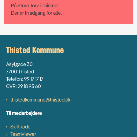
På Store Torv i Thisted.
Der er fri adgang for alle.
Asylgade 30
7700 Thisted
Telefon: 99 17 17 17
CVR: 29 18 95 60
thistedkommune@thisted.dk
Til medarbejdere
Skift kode
TeamViewer