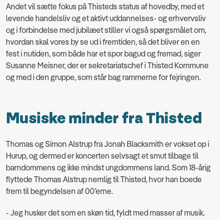
Andet vil sætte fokus på Thisteds status af hovedby, med et
levende handelsliv og et aktivt uddannelses- og erhvervsliv
og i forbindelse med jubilæet stiller vi også spørgsmålet om,
hvordan skal vores by se ud i fremtiden, så det bliver en en
fest i nutiden, som både har et spor bagud og fremad, siger
Susanne Meisner, der er sekretariatschef i Thisted Kommune
og med i den gruppe, som står bag rammerne for fejringen.
Musiske minder fra Thisted
Thomas og Simon Alstrup fra Jonah Blacksmith er vokset op i
Hurup, og dermed er koncerten selvsagt et smut tilbage til
barndommens og ikke mindst ungdommens land. Som 18-årig
flyttede Thomas Alstrup nemlig til Thisted, hvor han boede
frem til begyndelsen af 00’erne.
- Jeg husker det som en skøn tid, fyldt med masser af musik.