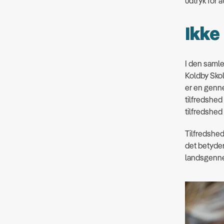
udtryk for a
Ikke
I den samle
Koldby Skol
er en genne
tilfredshed
tilfredshed 
Tilfredshed
det betyder
landsgenne