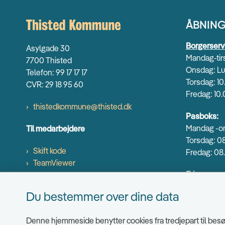
ÅBNING
Borgerserv
Asylgade 30
Mandag-tirs
7700 Thisted
Onsdag: Lu
Telefon: 99 17 17 17
Torsdag: 10
CVR: 29 18 95 60
Fredag: 10.
thistedkommune@thisted.dk
Pasboks:
Mandag -on
Til medarbejdere
Torsdag: 08
Skift kode
Fredag: 08.
TeamViewer
Erhverv og
Mandag-ons
Du bestemmer over dine data
Torsdag: 9.
Fredag: 9.0
Denne hjemmeside benytter cookies fra tredjepart til besøg