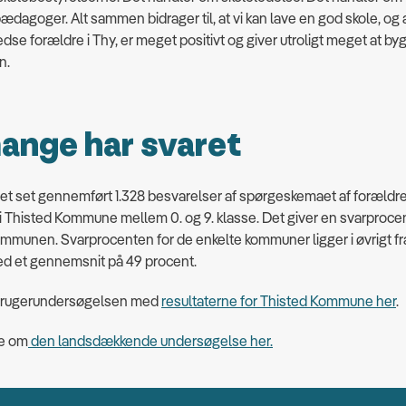
ædagoger. Alt sammen bidrager til, at vi kan lave en god skole, og a
edse forældre i Thy, er meget positivt og giver utroligt meget at by
n.
ange har svaret
et set gennemført 1.328 besvarelser af spørgeskemaet af forældre t
 i Thisted Kommune mellem 0. og 9. klasse. Det giver en svarproce
ommunen. Svarprocenten for de enkelte kommuner ligger i øvrigt fra
ed et gennemsnit på 49 procent.
brugerundersøgelsen med
resultaterne for Thisted Kommune her
.
e om
den landsdækkende undersøgelse her.