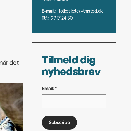
E-mail:
folkeskole@thisted.dk
Tlf.:
99 17 24 50
Tilmeld dig
 når det
nyhedsbrev
Email: *
Subscribe