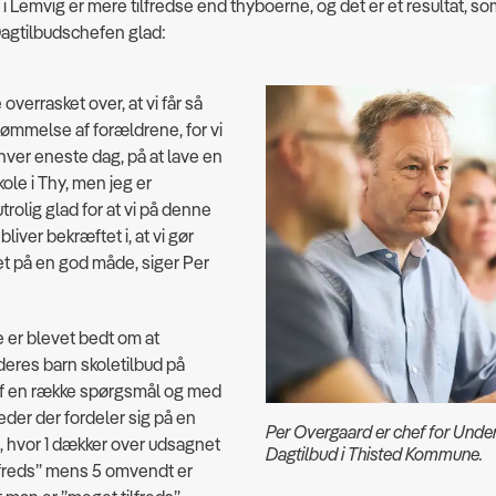
i Lemvig er mere tilfredse end thyboerne, og det er et resultat, so
Dagtilbudschefen glad:
e overrasket over, at vi får så
ømmelse af forældrene, for vi
 hver eneste dag, på at lave en
kole i Thy, men jeg er
utrolig glad for at vi på denne
iver bekræftet i, at vi gør
et på en god måde, siger Per
 er blevet bedt om at
res barn skoletilbud på
f en række spørgsmål og med
der der fordeler sig på en
Per Overgaard er chef for Under
-5, hvor 1 dækker over udsagnet
Dagtilbud i Thisted Kommune.
lfreds” mens 5 omvendt er