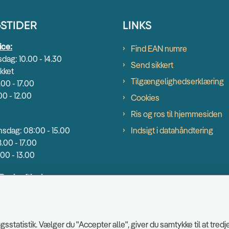
STIDER
LINKS
ice:
Find EAN numre
dag: 10.00 - 14.30
Send sikkert
kket
Tilgængelighedserklæring
.00 - 17.00
00 - 12.00
Cookies
Ris og ros til hjemmesiden
sdag: 08:00 - 15.00
Indsigt i datahåndtering
.00 - 17.00
00 - 13.00
 Beskæftigelse:
dag: 9.00 - 14.00
00 - 16.30
0 - 13.00
sstatistik. Vælger du "Accepter alle", giver du samtykke til at tr