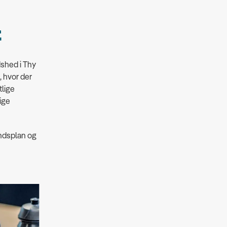
t
dshed i Thy
, hvor der
tlige
ige
andsplan og