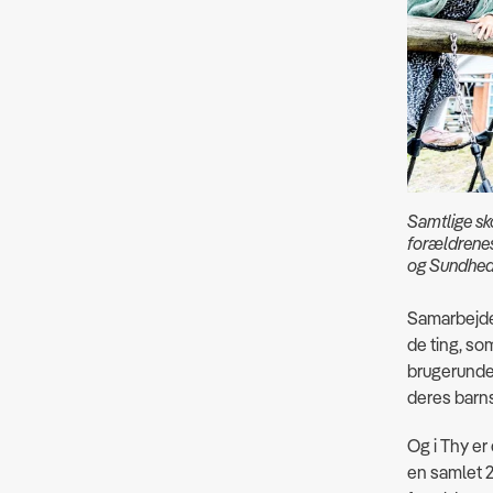
Samtlige sko
forældrenes
og Sundheds
Samarbejde,
de ting, so
brugerunder
deres barns
Og i Thy er
en samlet 2