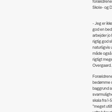
forældrene 
Skole- og 
- Jeg er ikk
god en bed
arbejder jo
rigtig god s
naturligvis 
måde også bl
rigtigt meg
Overgaard.
Forældrene
bedømme de
baggrund a
svarmulighe
skala fra 1
”meget uti