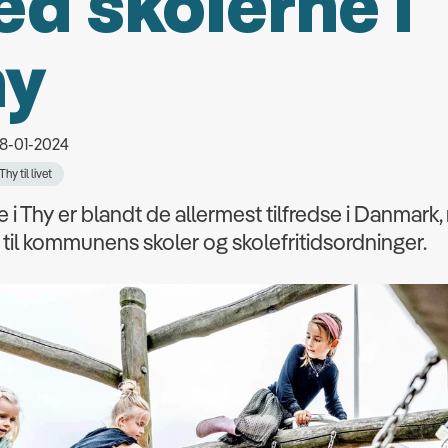
d skolerne i
hy
18-01-2024
Thy til livet
 i Thy er blandt de allermest tilfredse i Danmark,
il kommunens skoler og skolefritidsordninger.