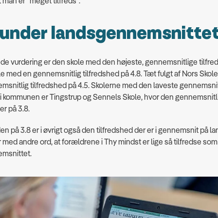
t man er ”meget tilfreds”.
 under landsgennemsnitte
de vurdering er den skole med den højeste, gennemsnitlige tilfre
e med en gennemsnitlig tilfredshed på 4.8. Tæt fulgt af Nors Skole
msnitlig tilfredshed på 4.5. Skolerne med den laveste gennemsni
 i kommunen er Tingstrup og Sennels Skole, hvor den gennemsnitl
er på 3.8.
en på 3.8 er i øvrigt også den tilfredshed der er i gennemsnit på l
 med andre ord, at forældrene i Thy mindst er lige så tilfredse som
msnittet.