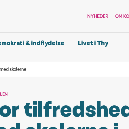
NYHEDER
OM K
demokrati & indflydelse
Livet i Thy
 med skolerne
LEN
or tilfredshe