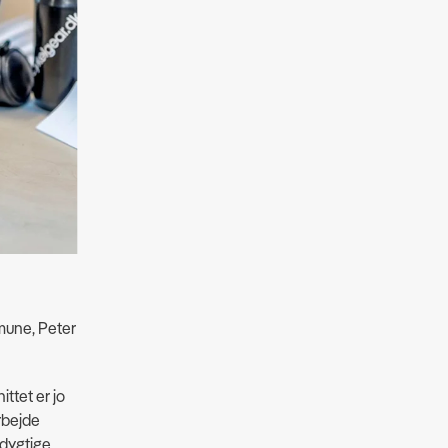
mune, Peter
ttet er jo
rbejde
 dygtige