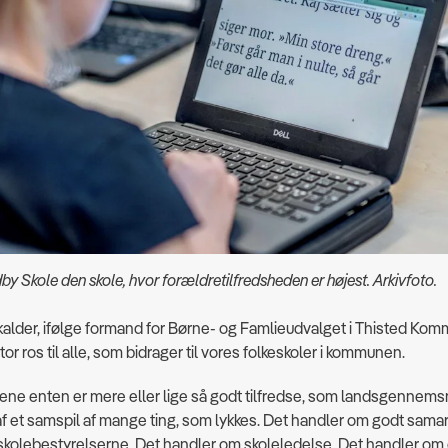
dby Skole den skole, hvor forældretilfredsheden er højest. Arkivfoto.
kalder, ifølge formand for Børne- og Famlieudvalget i Thisted Kom
or ros til alle, som bidrager til vores folkeskoler i kommunen.
rene enten er mere eller lige så godt tilfredse, som landsgennemsni
 af et samspil af mange ting, som lykkes. Det handler om godt sama
skolebestyrelserne. Det handler om skoleledelse. Det handler om