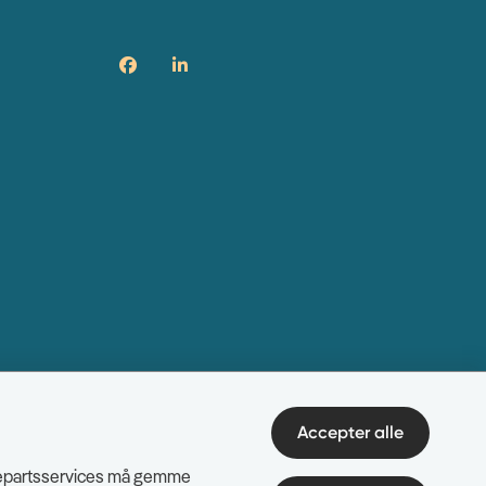
Accepter alle
edjepartsservices må gemme