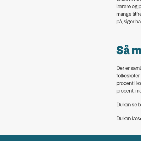
lærere og p
mange tilfr
på, siger ha
Så m
Der er saml
folkeskoler
procent i k
procent, m
Du kan se 
Du kan læs