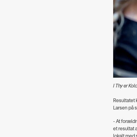
I Thy er Kol
Resultatet 
Larsen på st
- At foræld
et resultat
lokalt med 