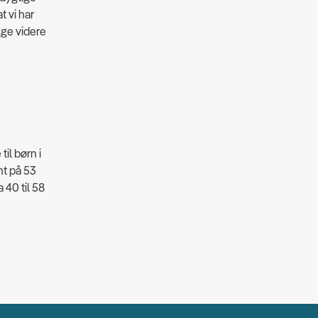
t vi har
gge videre
il børn i
nt på 53
 40 til 58