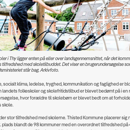
ler i Thy ligger enten på eller over landsgennemsnittet, når det komme
 tilfredshed med skoletilbuddet. Det viser en brugerundersøgelse so
ministeriet står bag. Arkivfoto.
 socialt klima, ledelse, tryghed, kommunikation og faglighed er blo
m landets folkeskoler og skolefritidstilbud er blevet bedømt på i en 
søgelse, hvor forældre til skolebørn er blevet bedt om at forholde 
 skole.
 der stor tilfredshed med skolerne. Thisted Kommune placerer sig 
. plads blandt de 98 kommuner med en overordnet tilfredshed på 4