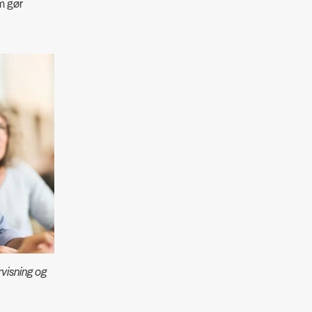
m gør
visning og