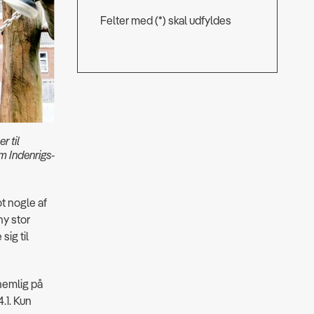
Felter med (*) skal udfyldes
r til
m Indenrigs-
t nogle af
ny stor
sig til
nemlig på
.1. Kun