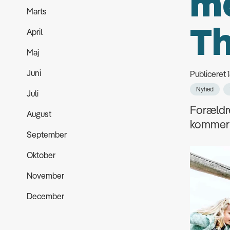
me
Marts
T
April
Maj
Juni
Publiceret 
Nyhed
Juli
Forældre
August
kommer t
September
Oktober
November
December