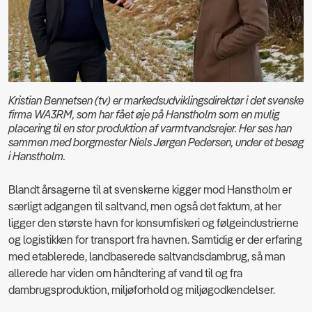
Kristian Bennetsen (tv) er markedsudviklingsdirektør i det svenske
firma WA3RM, som har fået øje på Hanstholm som en mulig
placering til en stor produktion af varmtvandsrejer. Her ses han
sammen med borgmester Niels Jørgen Pedersen, under et besøg
i Hanstholm.
Blandt årsagerne til at svenskerne kigger mod Hanstholm er
særligt adgangen til saltvand, men også det faktum, at her
ligger den største havn for konsumfiskeri og følgeindustrierne
og logistikken for transport fra havnen. Samtidig er der erfaring
med etablerede, landbaserede saltvandsdambrug, så man
allerede har viden om håndtering af vand til og fra
dambrugsproduktion, miljøforhold og miljøgodkendelser.