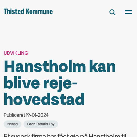
UDVIKLING
Hanstholm kan
blive reje-
hovedstad
Publiceret 19-01-2024
Nyhed
Grøn Fremtid Thy
Et svensk firma har fået øje på Hanstholm til