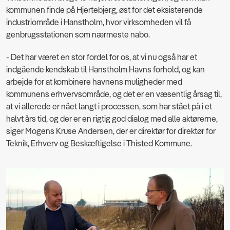
kommunen finde på Hjertebjerg, øst for det eksisterende
industriområde i Hanstholm, hvor virksomheden vil få
genbrugsstationen som nærmeste nabo.
- Det har været en stor fordel for os, at vi nu også har et
indgående kendskab til Hanstholm Havns forhold, og kan
arbejde for at kombinere havnens muligheder med
kommunens erhvervsområde, og det er en væsentlig årsag til,
at vi allerede er nået langt i processen, som har stået på i et
halvt års tid, og der er en rigtig god dialog med alle aktørerne,
siger Mogens Kruse Andersen, der er direktør for direktør for
Teknik, Erhverv og Beskæftigelse i Thisted Kommune.