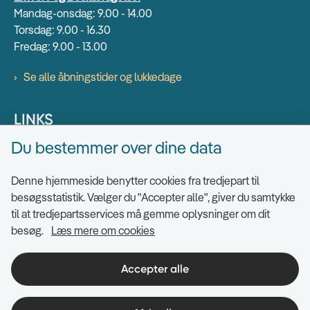
Mandag-onsdag: 9.00 - 14.00
Torsdag: 9.00 - 16.30
Fredag: 9.00 - 13.00
Se alle åbningstider og lukkedage
LINKS
Du bestemmer over dine data
Find EAN numre
Send sikkert
Denne hjemmeside benytter cookies fra tredjepart til
Tilgængelighedserklæring
besøgsstatistik. Vælger du "Accepter alle", giver du samtykke
til at tredjepartsservices må gemme oplysninger om dit
Cookies
besøg.
Læs mere om cookies
Ris og ros til hjemmesiden
Indsigt i datahåndtering
Accepter alle