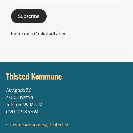
Subscribe
Felter med (*) skal udfyldes
Asylgade 30
7700 Thisted
Telefon: 99 17 17 17
CVR: 29 18 95 60
thistedkommune@thisted.dk