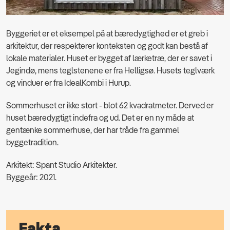
Byggeriet er et eksempel på at bæredygtighed er et greb i
arkitektur, der respekterer konteksten og godt kan bestå af
lokale materialer. Huset er bygget af lærketræ, der er savet i
Jegindø, mens teglstenene er fra Helligsø. Husets teglværk
og vinduer er fra IdealKombi i Hurup.
Sommerhuset er ikke stort - blot 62 kvadratmeter. Derved er
huset bæredygtigt indefra og ud. Det er en ny måde at
gentænke sommerhuse, der har tråde fra gammel
byggetradition.
Arkitekt: Spant Studio Arkitekter.
Byggeår: 2021.
Fakta