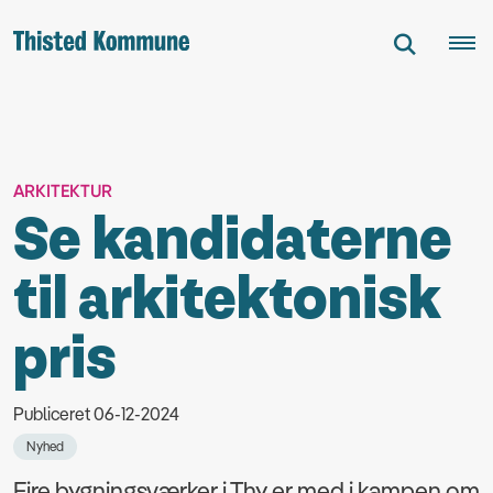
ARKITEKTUR
Se kandidaterne
til arkitektonisk
pris
Publiceret 06-12-2024
Nyhed
Fire bygningsværker i Thy er med i kampen om