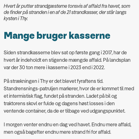
Hvert år putter strandgæsterne tonsvis af affald fra havet, som
de finder på stranden i en af de 21 strandkasser, der står langs
kysten i Thy.
Mange bruger kasserne
Siden strandkasserne blev sat op første gang i 2017, har de
hvert år indeholdt en stigende mængde affald. På landsplan
var der 30 ton mere i kasserne i 2023 end i 2022.
På strækningen i Thy er det blevet fyraftens tid.
Standrensnings-patruljen markerer, hvor de er kommet til med
et intermistisk flag, fundet på stranden. Ladet på bil og
traktorens skovl er fulde og dagens høst losses i den
ventende container, da de er tilbage ved udgangspunktet.
I morgen venter endnu en dag ved havet. Endnu mere affald,
men også bagefter endnu mere strand fri for affald.