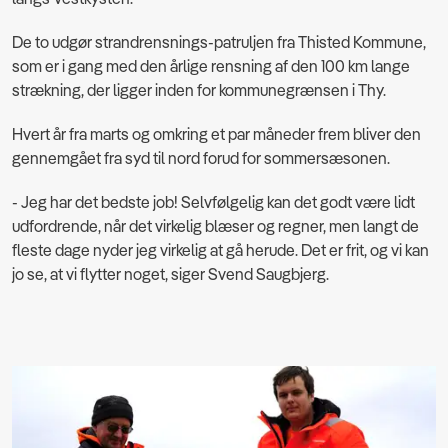
De to udgør strandrensnings-patruljen fra Thisted Kommune,
som er i gang med den årlige rensning af den 100 km lange
strækning, der ligger inden for kommunegrænsen i Thy.
Hvert år fra marts og omkring et par måneder frem bliver den
gennemgået fra syd til nord forud for sommersæsonen.
- Jeg har det bedste job! Selvfølgelig kan det godt være lidt
udfordrende, når det virkelig blæser og regner, men langt de
fleste dage nyder jeg virkelig at gå herude. Det er frit, og vi kan
jo se, at vi flytter noget, siger Svend Saugbjerg.