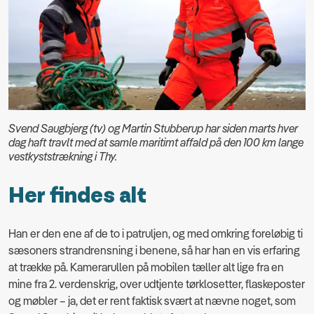
Svend Saugbjerg (tv) og Martin Stubberup har siden marts hver
dag haft travlt med at samle maritimt affald på den 100 km lange
vestkyststrækning i Thy.
Her findes alt
Han er den ene af de to i patruljen, og med omkring foreløbig ti
sæsoners strandrensning i benene, så har han en vis erfaring
at trække på. Kamerarullen på mobilen tæller alt lige fra en
mine fra 2. verdenskrig, over udtjente tørklosetter, flaskeposter
og møbler – ja, det er rent faktisk svært at nævne noget, som