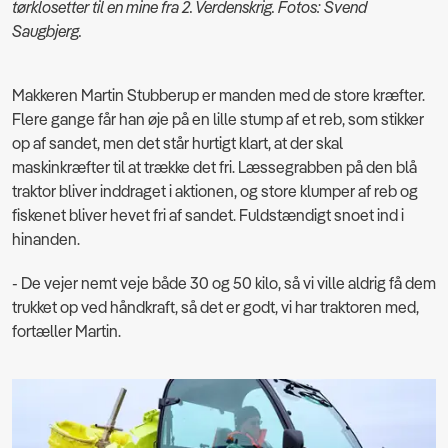
tørklosetter til en mine fra 2. Verdenskrig. Fotos: Svend
Saugbjerg.
Makkeren Martin Stubberup er manden med de store kræfter.
Flere gange får han øje på en lille stump af et reb, som stikker
op af sandet, men det står hurtigt klart, at der skal
maskinkræfter til at trække det fri. Læssegrabben på den blå
traktor bliver inddraget i aktionen, og store klumper af reb og
fiskenet bliver hevet fri af sandet. Fuldstændigt snoet ind i
hinanden.
- De vejer nemt veje både 30 og 50 kilo, så vi ville aldrig få dem
trukket op ved håndkraft, så det er godt, vi har traktoren med,
fortæller Martin.