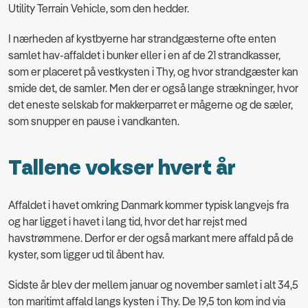
Utility Terrain Vehicle, som den hedder.
I nærheden af kystbyerne har strandgæsterne ofte enten
samlet hav-affaldet i bunker eller i en af de 21 strandkasser,
som er placeret på vestkysten i Thy, og hvor strandgæster kan
smide det, de samler. Men der er også lange strækninger, hvor
det eneste selskab for makkerparret er mågerne og de sæler,
som snupper en pause i vandkanten.
Tallene vokser hvert år
Affaldet i havet omkring Danmark kommer typisk langvejs fra
og har ligget i havet i lang tid, hvor det har rejst med
havstrømmene. Derfor er der også markant mere affald på de
kyster, som ligger ud til åbent hav.
Sidste år blev der mellem januar og november samlet i alt 34,5
ton maritimt affald langs kysten i Thy. De 19,5 ton kom ind via