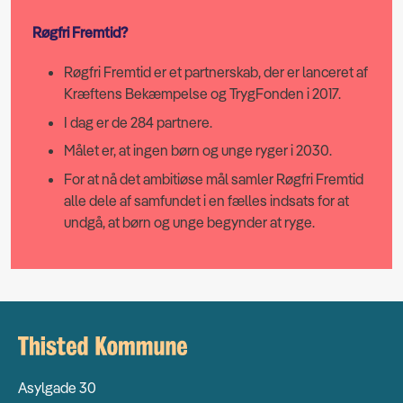
Røgfri Fremtid?
Røgfri Fremtid er et partnerskab, der er lanceret af
Kræftens Bekæmpelse og TrygFonden i 2017.
I dag er de 284 partnere.
Målet er, at ingen børn og unge ryger i 2030.
For at nå det ambitiøse mål samler Røgfri Fremtid
alle dele af samfundet i en fælles indsats for at
undgå, at børn og unge begynder at ryge.
Asylgade 30