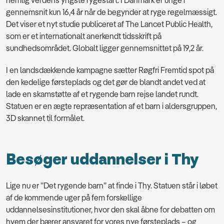
nemlig verdens yngste rygestart. I Danmark er unge i
gennemsnit kun 16,4 år når de begynder at ryge regelmæssigt.
Det viser et nyt studie publiceret af The Lancet Public Health,
som er et internationalt anerkendt tidsskrift på
sundhedsområdet. Globalt ligger gennemsnittet på 19,2 år.
I en landsdækkende kampagne sætter Røgfri Fremtid spot på
den kedelige førsteplads og det gør de blandt andet ved at
lade en skamstøtte af et rygende barn rejse landet rundt.
Statuen er en ægte repræsentation af et barn i aldersgruppen,
3D skannet til formålet.
Besøger uddannelser i Thy
Lige nu er ”Det rygende barn” at finde i Thy. Statuen står i løbet
af de kommende uger på fem forskellige
uddannelsesinstitutioner, hvor den skal åbne for debatten om
hvem der bærer ansvaret for vores nye førsteplads – og