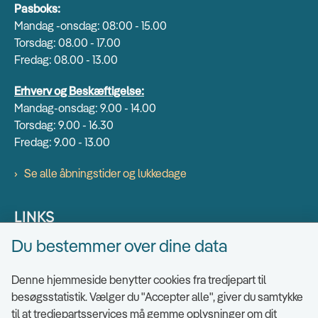
Pasboks:
Mandag -onsdag: 08:00 - 15.00
Torsdag: 08.00 - 17.00
Fredag: 08.00 - 13.00
Erhverv og Beskæftigelse:
Mandag-onsdag: 9.00 - 14.00
Torsdag: 9.00 - 16.30
Fredag: 9.00 - 13.00
Se alle åbningstider og lukkedage
LINKS
Du bestemmer over dine data
Find EAN numre
Send sikkert
Denne hjemmeside benytter cookies fra tredjepart til
Tilgængelighedserklæring
besøgsstatistik. Vælger du "Accepter alle", giver du samtykke
til at tredjepartsservices må gemme oplysninger om dit
Cookies