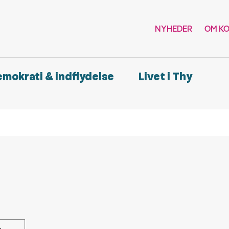
NYHEDER
OM K
demokrati & indflydelse
Livet i Thy