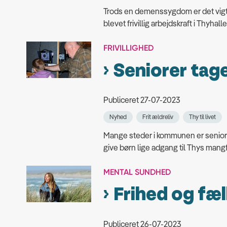
Trods en demenssygdom er det vigtig
blevet frivillig arbejdskraft i Thyhalle
FRIVILLIGHED
Seniorer tage
Publiceret 27-07-2023
Nyhed
Frit ældreliv
Thy til livet
Mange steder i kommunen er seniorer
give børn lige adgang til Thys mangfo
MENTAL SUNDHED
Frihed og fæ
Publiceret 26-07-2023