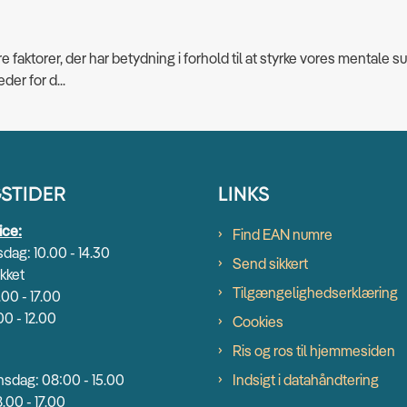
tre faktorer, der har betydning i forhold til at styrke vores mentale 
er for d...
STIDER
LINKS
ice:
Find EAN numre
dag: 10.00 - 14.30
Send sikkert
kket
Tilgængelighedserklæring
.00 - 17.00
00 - 12.00
Cookies
Ris og ros til hjemmesiden
sdag: 08:00 - 15.00
Indsigt i datahåndtering
.00 - 17.00