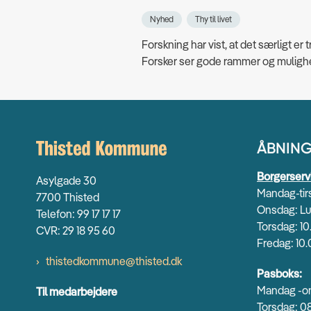
Nyhed
Thy til livet
Forskning har vist, at det særligt er 
Forsker ser gode rammer og mulighed
ÅBNING
Borgerserv
Asylgade 30
Mandag-tirs
7700 Thisted
Onsdag: Lu
Telefon: 99 17 17 17
Torsdag: 10
CVR: 29 18 95 60
Fredag: 10.
thistedkommune@thisted.dk
Pasboks:
Mandag -on
Til medarbejdere
Torsdag: 08