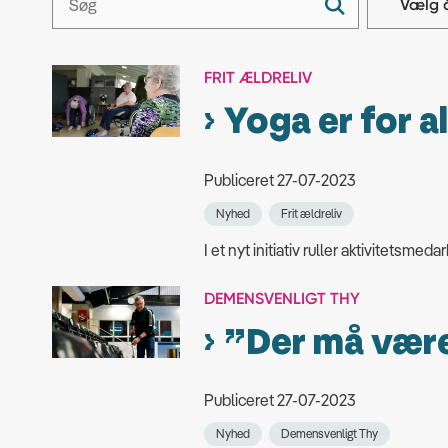
FRIT ÆLDRELIV
Yoga er for al
Publiceret 27-07-2023
Nyhed
Frit ældreliv
I et nyt initiativ ruller aktivitetsm
DEMENSVENLIGT THY
”Der må være
Publiceret 27-07-2023
Nyhed
Demensvenligt Thy