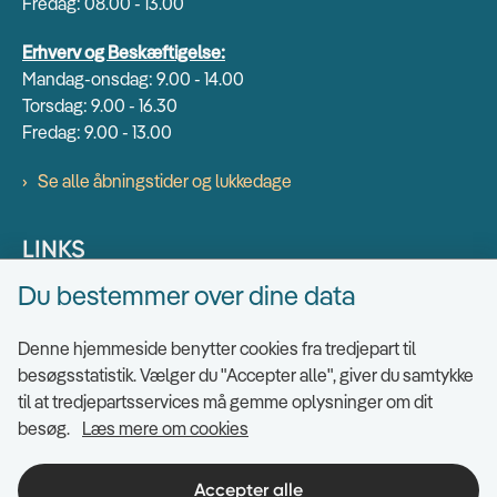
Fredag: 08.00 - 13.00
Erhverv og Beskæftigelse:
Mandag-onsdag: 9.00 - 14.00
Torsdag: 9.00 - 16.30
Fredag: 9.00 - 13.00
Se alle åbningstider og lukkedage
LINKS
Du bestemmer over dine data
Find EAN numre
Send sikkert
Denne hjemmeside benytter cookies fra tredjepart til
Tilgængelighedserklæring
besøgsstatistik. Vælger du "Accepter alle", giver du samtykke
til at tredjepartsservices må gemme oplysninger om dit
Cookies
besøg.
Læs mere om cookies
Ris og ros til hjemmesiden
Indsigt i datahåndtering
Accepter alle