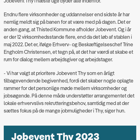
Jobevent Thy i næste uge byder alle indenfor.
Endnu flere virksomheder og uddannelser end sidste år har
nemlig meldt sig på banen for at være med på dagen. Det er
anden gang, at Thisted Kommune afholder Jobevent. Og i år
er der 12 virksomhedsstande flere, end da det løb af stablen i
maj 2022. Det er, ifølge Erhverv- og Beskæftigelseschef Trine
Engholm Christensen, et tegn på, at det har værdi at skabe et
rum for dialog mellem arbejdsgiver og arbejdstager.
- Vi har valgt at prioritere Jobevent Thy som en årligt
tilbagevendende begivenhed, fordi det skaber nogle oplagte
rammer for det personlige møde mellem virksomheder og
jobsøgende. På denne måde understøtter arrangementet det
lokale erhvervslivs rekrutteringsbehov, samtidig med at der
sættes fokus på de mange jobmuligheder i Thy, siger hun.
Jobevent Thy 2023