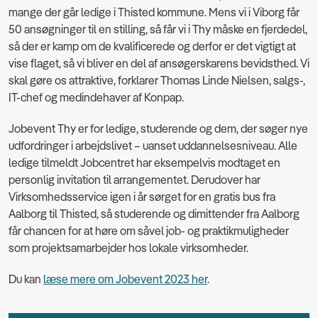
mange der går ledige i Thisted kommune. Mens vi i Viborg får
50 ansøgninger til en stilling, så får vi i Thy måske en fjerdedel,
så der er kamp om de kvalificerede og derfor er det vigtigt at
vise flaget, så vi bliver en del af ansøgerskarens bevidsthed. Vi
skal gøre os attraktive, forklarer Thomas Linde Nielsen, salgs-,
IT-chef og medindehaver af Konpap.
Jobevent Thy er for ledige, studerende og dem, der søger nye
udfordringer i arbejdslivet – uanset uddannelsesniveau. Alle
ledige tilmeldt Jobcentret har eksempelvis modtaget en
personlig invitation til arrangementet. Derudover har
Virksomhedsservice igen i år sørget for en gratis bus fra
Aalborg til Thisted, så studerende og dimittender fra Aalborg
får chancen for at høre om såvel job- og praktikmuligheder
som projektsamarbejder hos lokale virksomheder.
Du kan
læse mere om Jobevent 2023 her
.