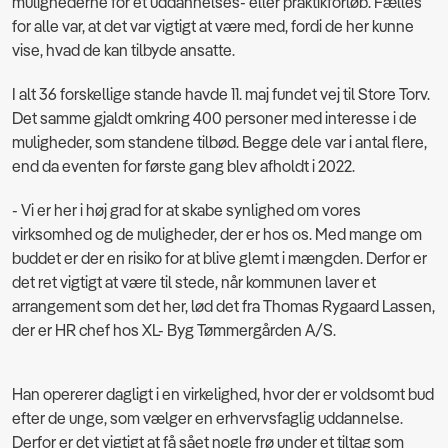
mulighederne for et uddannelses- eller praktikforløb. Fælles
for alle var, at det var vigtigt at være med, fordi de her kunne
vise, hvad de kan tilbyde ansatte.
I alt 36 forskellige stande havde 11. maj fundet vej til Store Torv.
Det samme gjaldt omkring 400 personer med interesse i de
muligheder, som standene tilbød. Begge dele var i antal flere,
end da eventen for første gang blev afholdt i 2022.
- Vi er her i høj grad for at skabe synlighed om vores
virksomhed og de muligheder, der er hos os. Med mange om
buddet er der en risiko for at blive glemt i mængden. Derfor er
det ret vigtigt at være til stede, når kommunen laver et
arrangement som det her, lød det fra Thomas Rygaard Lassen,
der er HR chef hos XL- Byg Tømmergården A/S.
Han opererer dagligt i en virkelighed, hvor der er voldsomt bud
efter de unge, som vælger en erhvervsfaglig uddannelse.
Derfor er det vigtigt at få sået nogle frø under et tiltag som