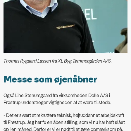
Thomas Rygaard Lassen fra XL Byg Tømmergården A/S.
Messe som øjenåbner
Også Line Stenumgaard fra virksomheden Dolle A/S i
Frøstrup understreger vigtigheden af at være til stede.
- Det er svært at rekruttere teknisk, højtuddannet arbejdskraft
til Frøstrup. Jeg har fx en åben stilling, som vi nu har haft slået
op i en måned. Derfor er vi er nødt til at gøre opmærksom på,