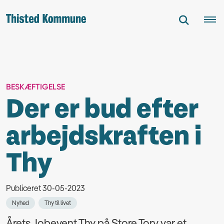
BESKÆFTIGELSE
Der er bud efter
arbejdskraften i
Thy
Publiceret 30-05-2023
Nyhed
Thy til livet
Årets Jobevent Thy på Store Torv var et