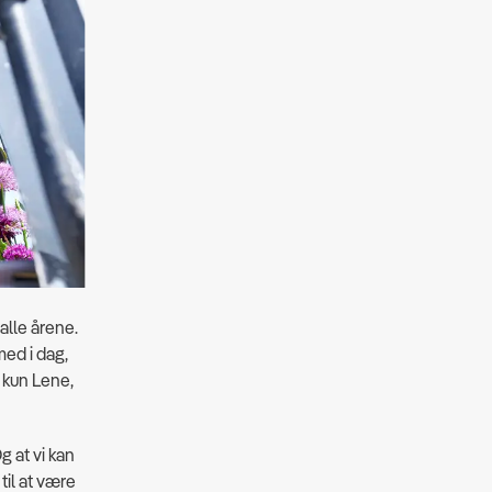
lle årene.
med i dag,
 kun Lene,
g at vi kan
til at være