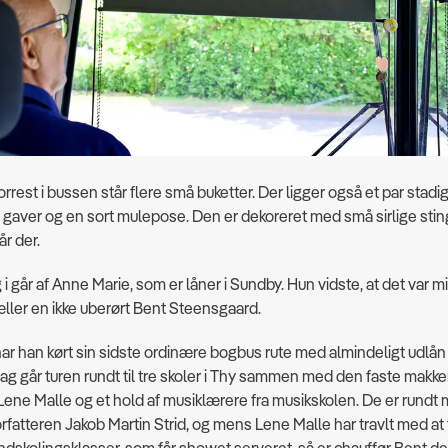
rrest i bussen står flere små buketter. Der ligger også et par stadig
gaver og en sort mulepose. Den er dekoreret med små sirlige stin
år der.
g i går af Anne Marie, som er låner i Sundby. Hun vidste, at det var mi
æller en ikke uberørt Bent Steensgaard.
ar han kørt sin sidste ordinære bogbus rute med almindeligt udlån
g går turen rundt til tre skoler i Thy sammen med den faste makker
 Lene Malle og et hold af musiklærere fra musikskolen. De er rundt
fatteren Jakob Martin Strid, og mens Lene Malle har travlt med at 