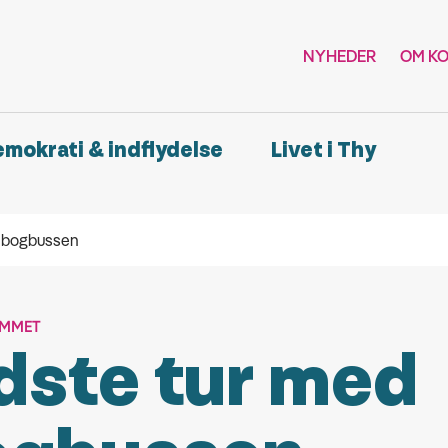
NYHEDER
OM K
demokrati & indflydelse
Livet i Thy
d bogbussen
UMMET
dste tur med