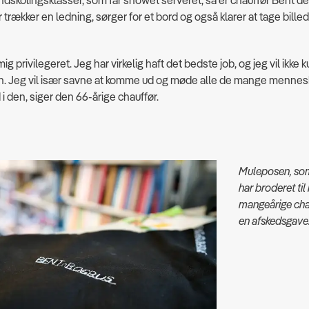
dskolingsklasser, som får showet serveret, så er chauffør Bent de
r trækker en ledning, sørger for et bord og også klarer at tage bille
mig privilegeret. Jeg har virkelig haft det bedste job, og jeg vil ikke 
n. Jeg vil især savne at komme ud og møde alle de mange mennes
i den, siger den 66-årige chauffør.
Muleposen, som
har broderet ti
mangeårige cha
en afskedsgave