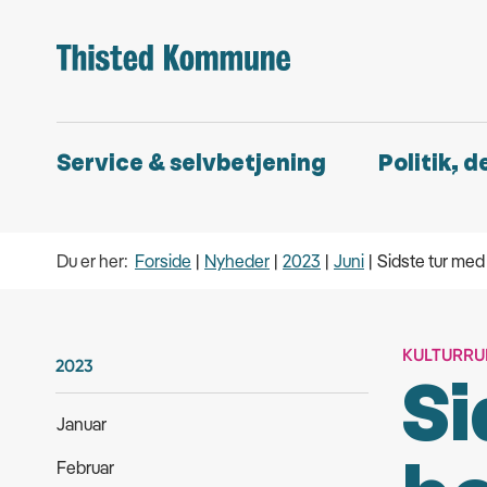
Service & selvbetjening
Politik, 
Du er her:
Forside
Nyheder
2023
Juni
Sidste tur me
KULTURR
2023
Si
Januar
Februar