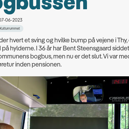
ogbussen
 07-06-2023
Kulturrummet
er hvert et sving og hvilke bump på vejene i Thy,
d på hylderne. I 36 år har Bent Steensgaard sidde
 kommunens bogbus, men nu er det slut. Vi var m
øretur inden pensionen.