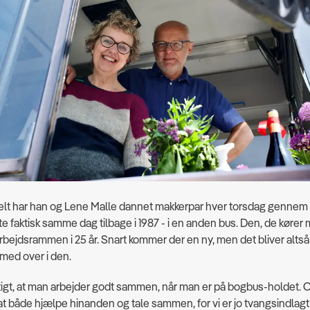
elt har han og Lene Malle dannet makkerpar hver torsdag gennem a
 faktisk samme dag tilbage i 1987 - i en anden bus. Den, de kører 
rbejdsrammen i 25 år. Snart kommer der en ny, men det bliver altså
med over i den.
gtigt, at man arbejder godt sammen, når man er på bogbus-holdet. O
 at både hjælpe hinanden og tale sammen, for vi er jo tvangsindlagt 