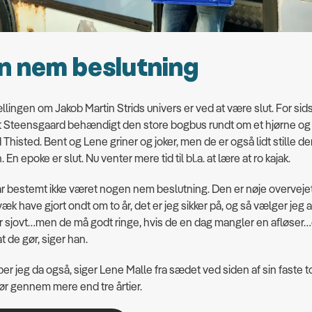
n nem beslutning
llingen om Jakob Martin Strids univers er ved at være slut. For si
t Steensgaard behændigt den store bogbus rundt om et hjørne og
Thisted. Bent og Lene griner og joker, men de er også lidt stille de
 En epoke er slut. Nu venter mere tid til bl.a. at lære at ro kajak.
ar bestemt ikke været nogen nem beslutning. Den er nøje overveje
væk have gjort ondt om to år, det er jeg sikker på, og så vælger jeg 
r sjovt…men de må godt ringe, hvis de en dag mangler en afløser
at de gør, siger han.
åber jeg da også, siger Lene Malle fra sædet ved siden af sin faste 
r gennem mere end tre årtier.