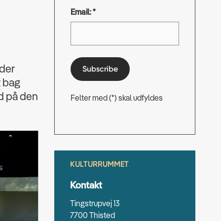
Email: *
 der
Subscribe
t bag
ed på den
Felter med (*) skal udfyldes
KULTURRUMMET
Kontakt
Tingstrupvej 13
7700 Thisted