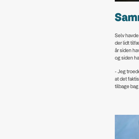
Samm
Selv havde 
der lidt til
år siden ha
og siden ha
- Jeg troed
at det fakti
tilbage bag 