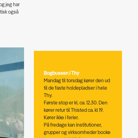
og jeg har
ktisk også
Bogbussen i Thy
Mandag til torsdag kører den ud
til de faste holdepladser i hele
Thy.
Første stop er kl. ca. 12.30. Den
kører retur til Thisted ca. kl 19.
Kører ikke i ferier.
På fredage kan institutioner,
grupper og virksomheder booke