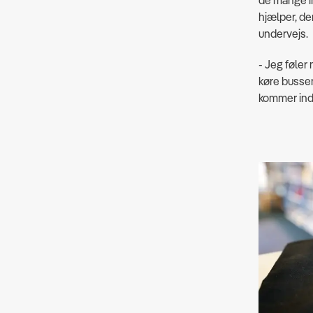
de mange in
hjælper, de
undervejs.
- Jeg føler 
køre busse
kommer ind 