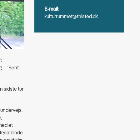
E-mail:
kulturrummet@thisted.dk
t
g – ”Bent
n sidste tur
 undervejs.
,
 med et
tryllebinde