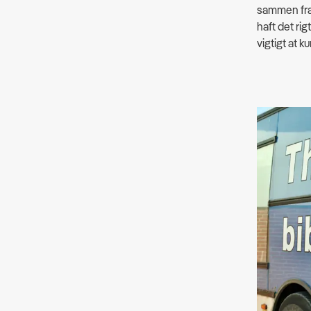
sammen fra 
haft det rig
vigtigt at k