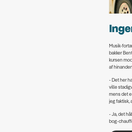
Inge
Musik-fortæ
bakker Ben
kursen mod 
af hinanden.
- Det her h
ville stadig
mens det e
jeg faktisk, 
- Ja, det h
bog-chauffø