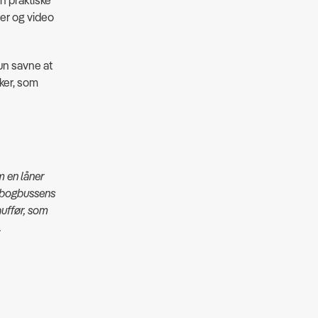
n praktiske
der og video
kun savne at
ker, som
 en låner
l bogbussens
uffør, som
.