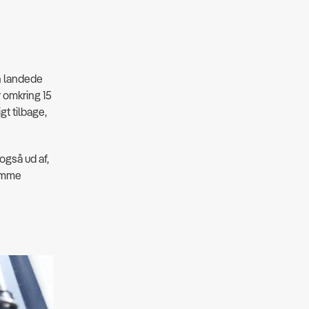
an landede
r omkring 15
gt tilbage,
også ud af,
komme