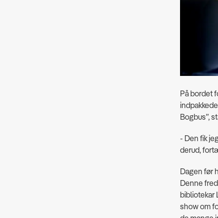
På bordet fo
indpakkede 
Bogbus”, st
- Den fik je
derud, fort
Dagen før h
Denne freda
bibliotekar
show om for