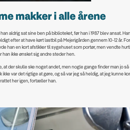
e makker i alle årene
han aldrig sat sine ben på biblioteket, før han i 1987 blev ansat. H
fældigt efter at have kørt lastbil på Mejerigården gennem 10-12 år. Fo
vde han en kort afstikker til sygehuset som portør, men vendte hurti
r han ikke ønsket sig andre steder hen.
e, at der skulle ske noget andet, men nogle gange finder man jo så 
sk ikke var det rigtige at gøre, og så var jeg så heldig, at jeg kunne 
rattet her igen, fortæller han.