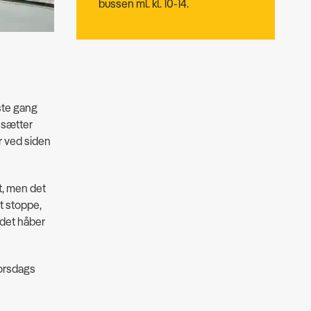
bussen ml. kl. 10-14.
dste gang
 sætter
r ved siden
t, men det
at stoppe,
…det håber
torsdags