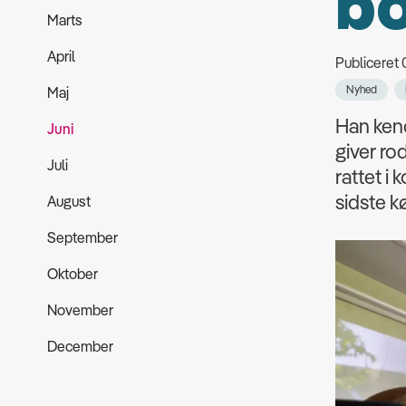
b
Marts
April
Publiceret
Nyhed
Maj
Han kend
Juni
giver ro
Juli
rattet i
sidste k
August
September
Oktober
November
December