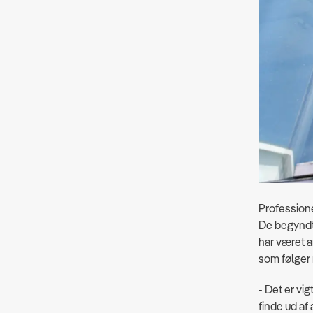
Profession
De begyndte
har været a
som følger 
- Det er vi
finde ud af