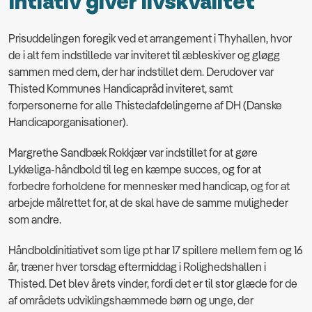
Intiativ giver livskvalitet
Prisuddelingen foregik ved et arrangement i Thyhallen, hvor
de i alt fem indstillede var inviteret til æbleskiver og gløgg
sammen med dem, der har indstillet dem. Derudover var
Thisted Kommunes Handicapråd inviteret, samt
forpersonerne for alle Thistedafdelingerne af DH (Danske
Handicaporganisationer).
Margrethe Sandbæk Rokkjær var indstillet for at gøre
Lykkeliga-håndbold til leg en kæmpe succes, og for at
forbedre forholdene for mennesker med handicap, og for at
arbejde målrettet for, at de skal have de samme muligheder
som andre.
Håndboldinitiativet som lige pt har 17 spillere mellem fem og 16
år, træner hver torsdag eftermiddag i Rolighedshallen i
Thisted. Det blev årets vinder, fordi det er til stor glæde for de
af områdets udviklingshæmmede børn og unge, der