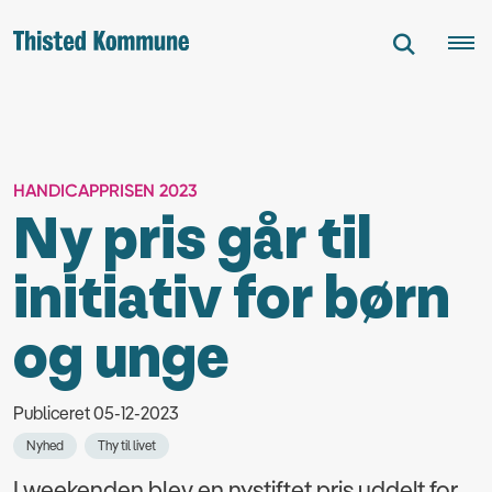
HANDICAPPRISEN 2023
Ny pris går til
initiativ for børn
og unge
Publiceret 05-12-2023
Nyhed
Thy til livet
I weekenden blev en nystiftet pris uddelt for