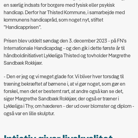
en særlig indsats for borgere med fysisk eller psykisk
handicap. Derfor har Thisted Kommune, i samarbejde med
kommunens handicapråd, som noget nyt, stiftet
”Handicapprisen”.
Prisen blev uddelt søndag den 3. december 2023 - på FN’s
Internationale Handicapdag - og den gik i dette første år til
håndboldinitiativet Lykkeliga Thisted og tovholder Margrethe
Sandbæk Rokkjær.
- Den er jeg og vi meget glade for. Vi bliver hver torsdag til
træning bekræftet af børnene i, at vi gør noget, som gør en
forskel, men det er bestemt rart, at andre også kan se det,
siger Margrethe Sandbæk Rokkjær, der også er træner i
Lykkeliga i Thy, om hæderen - der ud over blomster og diplom -
også var en lille skulptur.