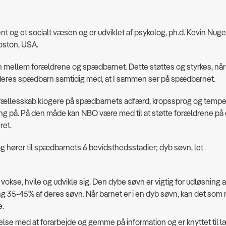
og et socialt væsen og er udviklet af psykolog, ph.d. Kevin Nuge
oston, USA.
n mellem forældrene og spædbarnet. Dette støttes og styrkes, når
deres spædbarn samtidig med, at I sammen ser på spædbarnet.
fællesskab klogere på spædbarnets adfærd, kropssprog og tempe
ng på. På den måde kan NBO være med til at støtte forældrene på 
ret.
ører til spædbarnets 6 bevidsthedsstadier; dyb søvn, let
vokse, hvile og udvikle sig. Den dybe søvn er vigtig for udløsning a
35-45% af deres søvn. Når barnet er i en dyb søvn, kan det som r
e.
lse med at forarbejde og gemme på information og er knyttet til l