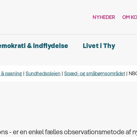
NYHEDER
OM K
demokrati & indflydelse
Livet i Thy
n & pasning
Sundhedsplejen
Spæd- og småbørnsområdet
NB
s - er en enkel fælles observationsmetode af n