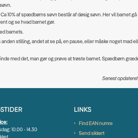
søvn.
ågne? Ca 10% af spædbørns søvn består af døsig søvn. Her vil barnet gå 
ent og se hvad barnet gør.
med barnets.
n anden stilling, andet at se på, en pause, eller måske noget mad ell
e inde med det, man gør og prøve at trøste barnet. Spædbørn græd
Senest opdateret
STIDER
LINKS
ice:
Find EAN numre
dag: 10.00 - 14.30
Send sikkert
kket