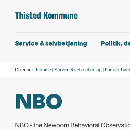
Service & selvbetjening
Politik, 
Du er her:
Forside
Service & selvbetjening
Familie, bør
NBO
NBO - the Newborn Behavioral Observation