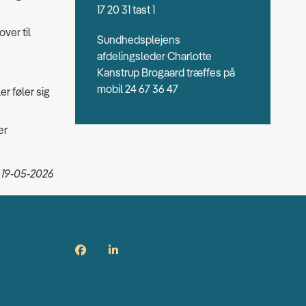
17 20 31 tast 1
over til
Sundhedsplejens
afdelingsleder Charlotte
Kanstrup Brogaard træffes på
mobil 24 67 36 47
er føler sig
er
 19-05-2026