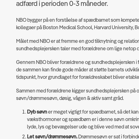
adfærd i perioden 0-3 måneder.
NBO bygger på en forståelse af spædbarnet som kompetent 
kollegaer på Boston Medical School, Harvard University, B
Målet med NBO er at fremme en god tilknytning og relatio
sundhedsplejersken taler med forældrene om lige netop 
Gennem NBO bliver forældrene og sundhedsplejersken i 
de sammen kan finde gode måder at støtte barnets udvikli
tidspunkt, hvor grundlaget for forældreskabet bliver etable
Sammen med forældrene kigger sundhedsplejersken på og h
søvn/drømmesøvn, døsig, vågen & aktiv samt gråd.
Dyb søvn
er meget vigtigt for spædbarnet, så det kan 
væksthormoner og spædbørn er i denne søvn omkring 
lyde, lys og bevægelser ude og blive ved med at sov
Let søvn/drømmesøvn.
Drømmesøvn er sat i forbinde