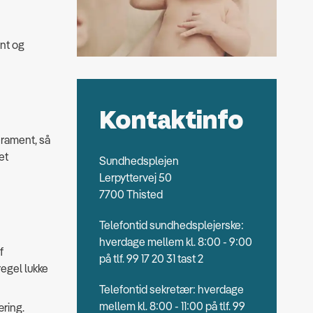
nt og
Kontaktinfo
rament, så
et
Sundhedsplejen
Lerpyttervej 50
7700 Thisted
Telefontid sundhedsplejerske:
hverdage mellem kl. 8:00 - 9:00
f
på tlf. 99 17 20 31 tast 2
egel lukke
Telefontid sekretær: hverdage
mellem kl. 8:00 - 11:00 på tlf. 99
æring.