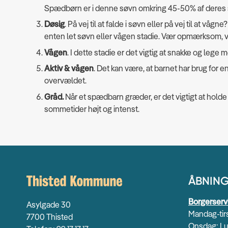
Spædbørn er i denne søvn omkring 45-50% af deres 
Døsig
. På vej til at falde i søvn eller på vej til at v
enten let søvn eller vågen stadie. Vær opmærksom, v
Vågen
. I dette stadie er det vigtig at snakke og lege 
Aktiv & vågen
. Det kan være, at barnet har brug for e
overvældet.
Gråd.
Når et spædbarn græder, er det vigtigt at hold
sommetider højt og intenst.
ÅBNING
Borgerserv
Asylgade 30
Mandag-tirs
7700 Thisted
Onsdag: Lu